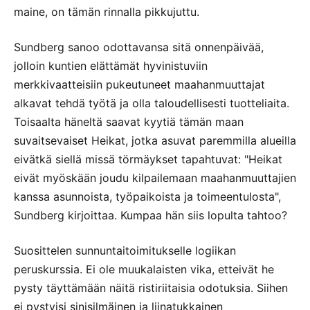
maine, on tämän rinnalla pikkujuttu.
Sundberg sanoo odottavansa sitä onnenpäivää,
jolloin kuntien elättämät hyvinistuviin
merkkivaatteisiin pukeutuneet maahanmuuttajat
alkavat tehdä työtä ja olla taloudellisesti tuotteliaita.
Toisaalta häneltä saavat kyytiä tämän maan
suvaitsevaiset Heikat, jotka asuvat paremmilla alueilla
eivätkä siellä missä törmäykset tapahtuvat: "Heikat
eivät myöskään joudu kilpailemaan maahanmuuttajien
kanssa asunnoista, työpaikoista ja toimeentulosta",
Sundberg kirjoittaa. Kumpaa hän siis lopulta tahtoo?
Suosittelen sunnuntaitoimitukselle logiikan
peruskurssia. Ei ole muukalaisten vika, etteivät he
pysty täyttämään näitä ristiriitaisia odotuksia. Siihen
ei pystyisi sinisilmäinen ja liinatukkainen