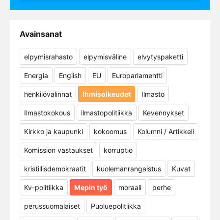
Avainsanat
elpymisrahasto
elpymisväline
elvytyspaketti
Energia
English
EU
Europarlamentti
henkilövalinnat
Ihmisoikeudet
Ilmasto
Ilmastokokous
ilmastopolitiikka
Kevennykset
Kirkko ja kaupunki
kokoomus
Kolumni / Artikkeli
Komission vastaukset
korruptio
kristillisdemokraatit
kuolemanrangaistus
Kuvat
Kv-politiikka
Mepin työ
moraali
perhe
perussuomalaiset
Puoluepolitiikka