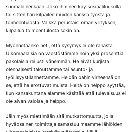
suomalainenkaan. Joko ihminen käy sosiaaliluukulla
tai sitten hän kilpailee muiden kanssa työstä ja
toimeentulosta. Vaikka perustaisi oman yrityksen,
kilpailua toimeentulosta sekin on.
Myönnetäänkö heti, että kysymys ei ole rahasta.
Ulkomaalaisia on väestöstämme noin yksi prosenttia,
pakolaisia reilusti vähemmän. He eivät kurjista
olennaisesti talouttamme tai asunto- ja
työllisyystilannettamme. Heidän pahin virheensä on
se, että he erottuvat muista. Heitä on helppo syyttää,
kun kansakuntana alamme käsittää että tulevaisuus ei
ole aivan valoisa ja helppo.
Jäin myös miettimään sitä mutkattomuutta, jolla
hyväosainen toimittaja samastuu maamme lähiöiden
ulkomaalaisista kärsiviin työttömiin. Millä