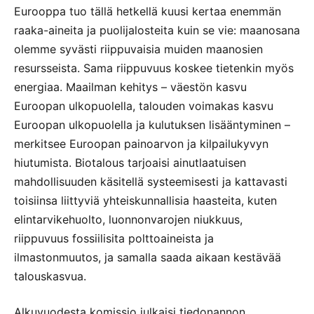
Eurooppa tuo tällä hetkellä kuusi kertaa enemmän
raaka-aineita ja puolijalosteita kuin se vie: maanosana
olemme syvästi riippuvaisia muiden maanosien
resursseista. Sama riippuvuus koskee tietenkin myös
energiaa. Maailman kehitys – väestön kasvu
Euroopan ulkopuolella, talouden voimakas kasvu
Euroopan ulkopuolella ja kulutuksen lisääntyminen –
merkitsee Euroopan painoarvon ja kilpailukyvyn
hiutumista. Biotalous tarjoaisi ainutlaatuisen
mahdollisuuden käsitellä systeemisesti ja kattavasti
toisiinsa liittyviä yhteiskunnallisia haasteita, kuten
elintarvikehuolto, luonnonvarojen niukkuus,
riippuvuus fossiilisita polttoaineista ja
ilmastonmuutos, ja samalla saada aikaan kestävää
talouskasvua.
Alkuvuodesta komissio julkaisi tiedonannon