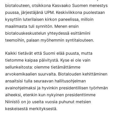
biotalouteen, otsikkona Kasvaako Suomen menestys
puussa, järjestäjänä UPM. Keskiviikkona puolestaan
kysyttiin luterilaisen kirkon paneelissa, milloin
maailmasta tuli synnitön. Menen ensin
biotalouskeskustelun yhteydessä esittämiini
teemoihin, palaan myöhemmin syntitalouteen.
Kaikki tietävät että Suomi elää puusta, mutta
tietomme kaipaa päivitystä. Kyse ei ole vain
sellunkeitosta: olemme tietämättämme
arvokemikaalien suurvalta. Biotalouden kehittäminen
ansaitsisi tulla seuraavan hallitusohjelman
avainohjelmaksi ja hyvinkin presidentillisen työrhmän
aiheeksi, etenkin kun nykyinen presidenttimme
Niinistö on jo useita vuosia puhunut metsien
keskeisestä merkityksestä.