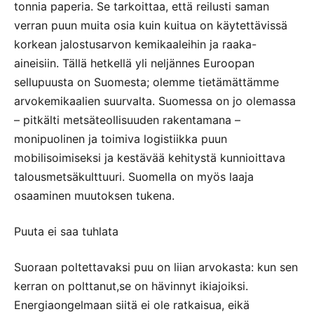
tonnia paperia. Se tarkoittaa, että reilusti saman
verran puun muita osia kuin kuitua on käytettävissä
korkean jalostusarvon kemikaaleihin ja raaka-
aineisiin. Tällä hetkellä yli neljännes Euroopan
sellupuusta on Suomesta; olemme tietämättämme
arvokemikaalien suurvalta. Suomessa on jo olemassa
– pitkälti metsäteollisuuden rakentamana –
monipuolinen ja toimiva logistiikka puun
mobilisoimiseksi ja kestävää kehitystä kunnioittava
talousmetsäkulttuuri. Suomella on myös laaja
osaaminen muutoksen tukena.
Puuta ei saa tuhlata
Suoraan poltettavaksi puu on liian arvokasta: kun sen
kerran on polttanut,se on hävinnyt ikiajoiksi.
Energiaongelmaan siitä ei ole ratkaisua, eikä