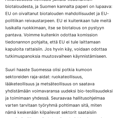
biotaloudesta, ja Suomen kannalta paperi on lupaava:
EU on oivaltanut biotalouden mahdollisuudet ja EU-
politiikan reivaustarpeen. EU ei kuitenkaan tule meitä
lusikalla ruokkimaan, itse se biotalous on pystyyn
pantava. Voimme kuitenkin odottaa komission
tiedonannon pohjalta, että EU ei tule laittamaan
kapuloita rattaisiin. Jos hyvin käy, voidaan odottaa
tutkimuspanoksia muutosvaiheen käynnistämiseen.
Suuri haaste Suomessa olisi potkia kumoon
sektoreiden raja-aidat: ruokateollisuus,
lääketeollisuus ja metsäteollisuus on saatava
yhdistämään voimavaransa uudeksi bio-teollisuudeksi
ja toimimaan yhdessä. Seuraavaa hallitusohjelmaa
varten tarvitaan työryhmä pohtimaan sitä, miten
nämä keskenään kilpailevat sektorit saataisiin