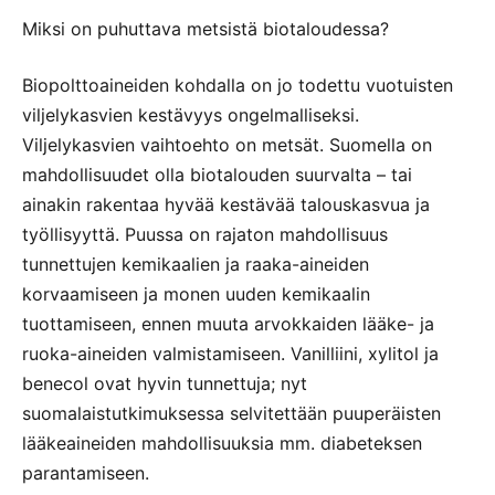
Miksi on puhuttava metsistä biotaloudessa?
Biopolttoaineiden kohdalla on jo todettu vuotuisten
viljelykasvien kestävyys ongelmalliseksi.
Viljelykasvien vaihtoehto on metsät. Suomella on
mahdollisuudet olla biotalouden suurvalta – tai
ainakin rakentaa hyvää kestävää talouskasvua ja
työllisyyttä. Puussa on rajaton mahdollisuus
tunnettujen kemikaalien ja raaka-aineiden
korvaamiseen ja monen uuden kemikaalin
tuottamiseen, ennen muuta arvokkaiden lääke- ja
ruoka-aineiden valmistamiseen. Vanilliini, xylitol ja
benecol ovat hyvin tunnettuja; nyt
suomalaistutkimuksessa selvitettään puuperäisten
lääkeaineiden mahdollisuuksia mm. diabeteksen
parantamiseen.