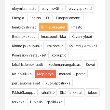
elpymisrahasto
elpymisväline
elvytyspaketti
Energia
English
EU
Europarlamentti
henkilövalinnat
Ihmisoikeudet
Ilmasto
Ilmastokokous
ilmastopolitiikka
Kevennykset
Kirkko ja kaupunki
kokoomus
Kolumni / Artikkeli
Komission vastaukset
korruptio
kristillisdemokraatit
kuolemanrangaistus
Kuvat
Kv-politiikka
Mepin työ
moraali
perhe
perussuomalaiset
Puoluepolitiikka
Päästökauppa
rahaliitto
Sisämarkkinat
talous
terveys
Turvallisuuspolitiikka