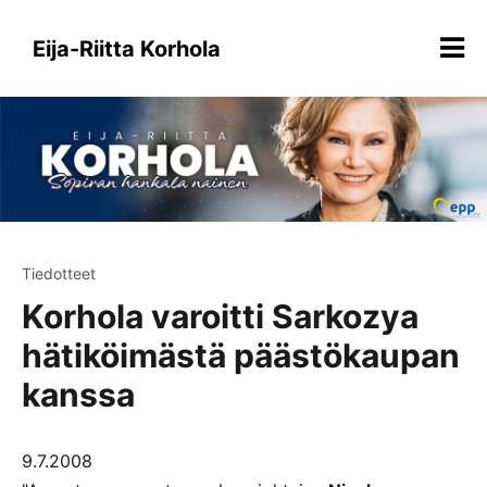
Siirry
sisältöön
Eija-Riitta Korhola
Tiedotteet
Korhola varoitti Sarkozya
hätiköimästä päästökaupan
kanssa
9.7.2008