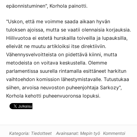
epäonnistuminen", Korhola painotti.
"Uskon, että me voimme saada aikaan hyvän
tuloksen ajoissa, mutta se vaatii olennaisia korjauksia.
Hiilivuotoa ei estetä hurskailla toiveilla ja lupauksilla,
elleivät ne muutu artikloiksi itse direktiiviin.
Vähennysvelvoitteista on pidettävä kiinni, mutta
metodeista on voitava keskustella. Olemme
parlamentissa suurella rintamalla esittäneet harkitun
vaihtoehdon komission lähestymistavalle. Tutustukaa
siihen, arvoisa neuvoston puheenjohtaja Sarkozy",
Korhola kehotti puheenvuoronsa lopuksi.
Kategoria:
Tiedotteet
Avainsanat:
Mepin työ
Kommentoi