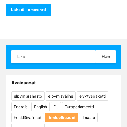
Haku:
Avainsanat
elpymisrahasto
elpymisväline
elvytyspaketti
Energia
English
EU
Europarlamentti
henkilövalinnat
Ihmisoikeudet
Ilmasto