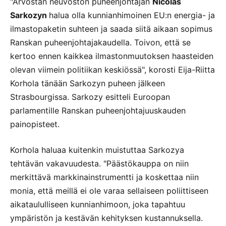
"Arvostan neuvoston puheenjohtajan
Nicolas
Sarkozyn
halua olla kunnianhimoinen EU:n energia- ja
ilmastopaketin suhteen ja saada siitä aikaan sopimus
Ranskan puheenjohtajakaudella. Toivon, että se
kertoo ennen kaikkea ilmastonmuutoksen haasteiden
olevan viimein politiikan keskiössä", korosti Eija-Riitta
Korhola tänään Sarkozyn puheen jälkeen
Strasbourgissa. Sarkozy esitteli Euroopan
parlamentille Ranskan puheenjohtajuuskauden
painopisteet.
Korhola haluaa kuitenkin muistuttaa Sarkozya
tehtävän vakavuudesta. "Päästökauppa on niin
merkittävä markkinainstrumentti ja koskettaa niin
monia, että meillä ei ole varaa sellaiseen poliittiseen
aikataululliseen kunnianhimoon, joka tapahtuu
ympäristön ja kestävän kehityksen kustannuksella.