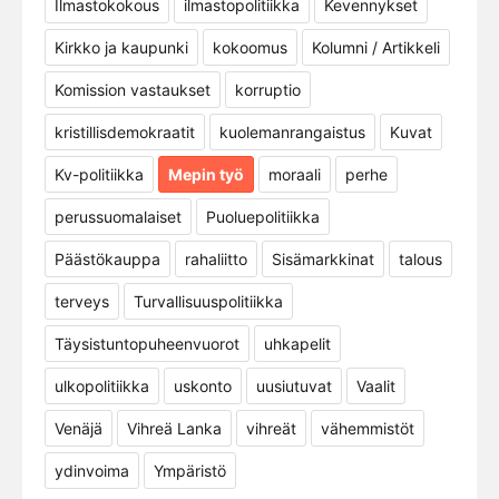
Ilmastokokous
ilmastopolitiikka
Kevennykset
Kirkko ja kaupunki
kokoomus
Kolumni / Artikkeli
Komission vastaukset
korruptio
kristillisdemokraatit
kuolemanrangaistus
Kuvat
Kv-politiikka
Mepin työ
moraali
perhe
perussuomalaiset
Puoluepolitiikka
Päästökauppa
rahaliitto
Sisämarkkinat
talous
terveys
Turvallisuuspolitiikka
Täysistuntopuheenvuorot
uhkapelit
ulkopolitiikka
uskonto
uusiutuvat
Vaalit
Venäjä
Vihreä Lanka
vihreät
vähemmistöt
ydinvoima
Ympäristö