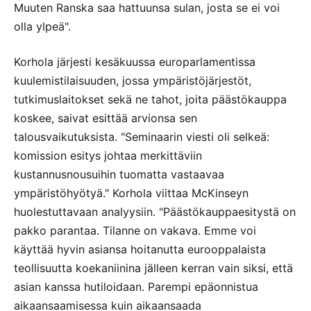
Muuten Ranska saa hattuunsa sulan, josta se ei voi
olla ylpeä".
Korhola järjesti kesäkuussa europarlamentissa
kuulemistilaisuuden, jossa ympäristöjärjestöt,
tutkimuslaitokset sekä ne tahot, joita päästökauppa
koskee, saivat esittää arvionsa sen
talousvaikutuksista. "Seminaarin viesti oli selkeä:
komission esitys johtaa merkittäviin
kustannusnousuihin tuomatta vastaavaa
ympäristöhyötyä." Korhola viittaa McKinseyn
huolestuttavaan analyysiin. "Päästökauppaesitystä on
pakko parantaa. Tilanne on vakava. Emme voi
käyttää hyvin asiansa hoitanutta eurooppalaista
teollisuutta koekaniinina jälleen kerran vain siksi, että
asian kanssa hutiloidaan. Parempi epäonnistua
aikaansaamisessa kuin aikaansaada