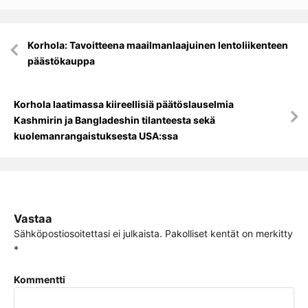
Artikkelien
Korhola: Tavoitteena maailmanlaajuinen lentoliikenteen
selaus
päästökauppa
Korhola laatimassa kiireellisiä päätöslauselmia
Kashmirin ja Bangladeshin tilanteesta sekä
kuolemanrangaistuksesta USA:ssa
Vastaa
Sähköpostiosoitettasi ei julkaista.
Pakolliset kentät on merkitty
*
Kommentti