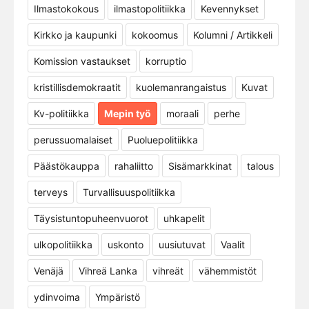
Ilmastokokous
ilmastopolitiikka
Kevennykset
Kirkko ja kaupunki
kokoomus
Kolumni / Artikkeli
Komission vastaukset
korruptio
kristillisdemokraatit
kuolemanrangaistus
Kuvat
Kv-politiikka
Mepin työ
moraali
perhe
perussuomalaiset
Puoluepolitiikka
Päästökauppa
rahaliitto
Sisämarkkinat
talous
terveys
Turvallisuuspolitiikka
Täysistuntopuheenvuorot
uhkapelit
ulkopolitiikka
uskonto
uusiutuvat
Vaalit
Venäjä
Vihreä Lanka
vihreät
vähemmistöt
ydinvoima
Ympäristö