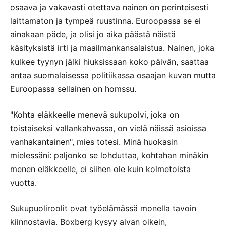
osaava ja vakavasti otettava nainen on perinteisesti
laittamaton ja tympeä ruustinna. Euroopassa se ei
ainakaan päde, ja olisi jo aika päästä näistä
käsityksistä irti ja maailmankansalaistua. Nainen, joka
kulkee tyynyn jälki hiuksissaan koko päivän, saattaa
antaa suomalaisessa politiikassa osaajan kuvan mutta
Euroopassa sellainen on homssu.
"Kohta eläkkeelle menevä sukupolvi, joka on
toistaiseksi vallankahvassa, on vielä näissä asioissa
vanhakantainen", mies totesi. Minä huokasin
mielessäni: paljonko se lohduttaa, kohtahan minäkin
menen eläkkeelle, ei siihen ole kuin kolmetoista
vuotta.
Sukupuoliroolit ovat työelämässä monella tavoin
kiinnostavia. Boxberg kysyy aivan oikein,