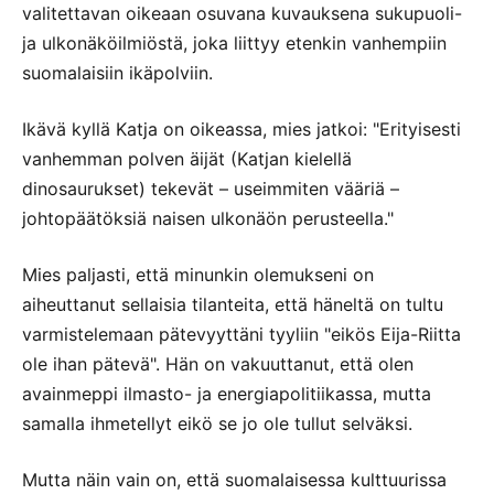
valitettavan oikeaan osuvana kuvauksena sukupuoli-
ja ulkonäköilmiöstä, joka liittyy etenkin vanhempiin
suomalaisiin ikäpolviin.
Ikävä kyllä Katja on oikeassa, mies jatkoi: "Erityisesti
vanhemman polven äijät (Katjan kielellä
dinosaurukset) tekevät – useimmiten vääriä –
johtopäätöksiä naisen ulkonäön perusteella."
Mies paljasti, että minunkin olemukseni on
aiheuttanut sellaisia tilanteita, että häneltä on tultu
varmistelemaan pätevyyttäni tyyliin "eikös Eija-Riitta
ole ihan pätevä". Hän on vakuuttanut, että olen
avainmeppi ilmasto- ja energiapolitiikassa, mutta
samalla ihmetellyt eikö se jo ole tullut selväksi.
Mutta näin vain on, että suomalaisessa kulttuurissa