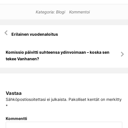
Kategoria:
Blogi
Kommentoi
Artikkelien
Erilainen vuodenaloitus
selaus
Komissio päivitti suhteensa ydinvoimaan – koska sen
tekee Vanhanen?
Vastaa
Sähköpostiosoitettasi ei julkaista.
Pakolliset kentät on merkitty
*
Kommentti