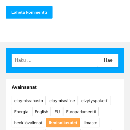
Haku:
Avainsanat
elpymisrahasto
elpymisväline
elvytyspaketti
Energia
English
EU
Europarlamentti
henkilövalinnat
Ihmisoikeudet
Ilmasto