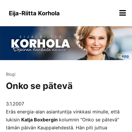
Siirry
sisältöön
Eija-Riitta Korhola
Blogi
Onko se pätevä
3.1.2007
Eräs energia-alan asiantuntija vinkkasi minulle, että
lukisin
Katja Boxbergin
kolumnin "Onko se pätevä"
tämän päivän Kauppalehdestä. Hän piti juttua