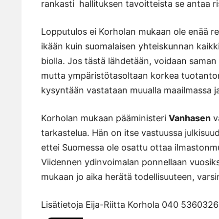
rankasti  hallituksen tavoitteista se antaa ri
Lopputulos ei Korholan mukaan ole enää rea
ikään kuin suomalaisen yhteiskunnan kaikki
biolla. Jos tästä lähdetään, voidaan saman
mutta ympäristötasoltaan korkea tuotanto
kysyntään vastataan muualla maailmassa 
Korholan mukaan pääministeri
Vanhasen
va
tarkastelua. Hän on itse vastuussa julkisu
ettei Suomessa ole osattu ottaa ilmastonm
Viidennen ydinvoimalan ponnellaan vuosiks
mukaan jo aika herätä todellisuuteen, vars
Lisätietoja Eija-Riitta Korhola 040 5360326