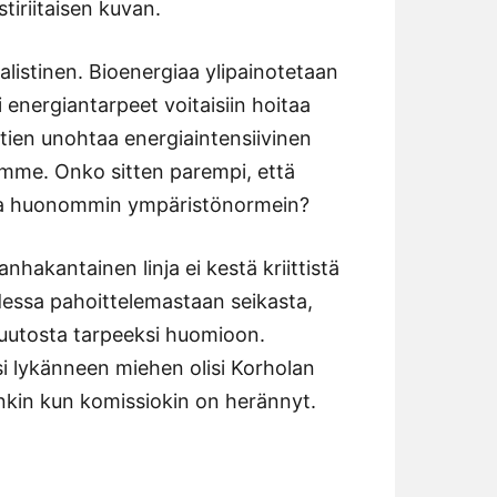
stiriitaisen kuvan.
listinen. Bioenergiaa ylipainotetaan
 energiantarpeet voitaisiin hoitaa
 tien unohtaa energiaintensiivinen
mme. Onko sitten parempi, että
ja huonommin ympäristönormein?
nhakantainen linja ei kestä kriittistä
udessa pahoittelemastaan seikasta,
uutosta tarpeeksi huomioon.
i lykänneen miehen olisi Korholan
inkin kun komissiokin on herännyt.