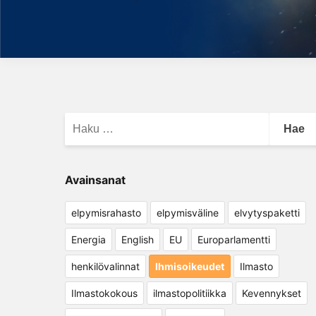
Haku:
Avainsanat
elpymisrahasto
elpymisväline
elvytyspaketti
Energia
English
EU
Europarlamentti
henkilövalinnat
Ihmisoikeudet
Ilmasto
Ilmastokokous
ilmastopolitiikka
Kevennykset