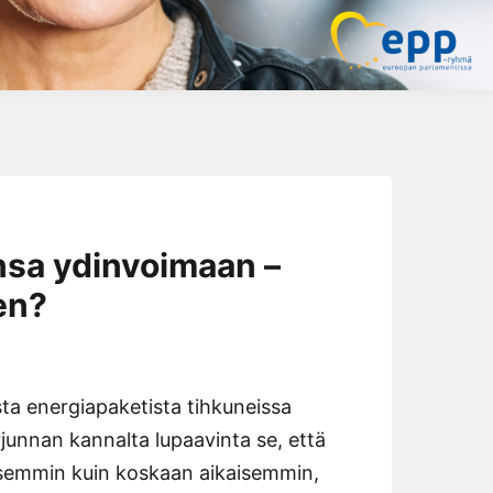
nsa ydinvoimaan –
en?
esta energiapaketista tihkuneissa
unnan kannalta lupaavinta se, että
isemmin kuin koskaan aikaisemmin,