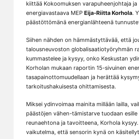
kiittää Kokoomuksen varapuheenjohtaja j
energiavastaava MEP
Eija-Riitta Korhola
. 
päästöttömänä energianlähteenä tunnusteta
Siihen nähden on hämmästyttävää, että jo
talousneuvoston globalisaatiotyöryhmän ra
kummastelee ja kysyy, onko Keskustan ydinvo
Korholan mukaan raportin 15-sivuinen ener
tasapainottomuudellaan ja herättää kysy
tarkoitushakuisesta ohittamisesta.
Miksei ydinvoimaa mainita millään lailla, va
päästöjen vähen-tämistarve tuodaan esille 
reunaehtona ja tavoitteena, Korhola kysyy. 
vaikutelma, että sensorin kynä on käsitelly