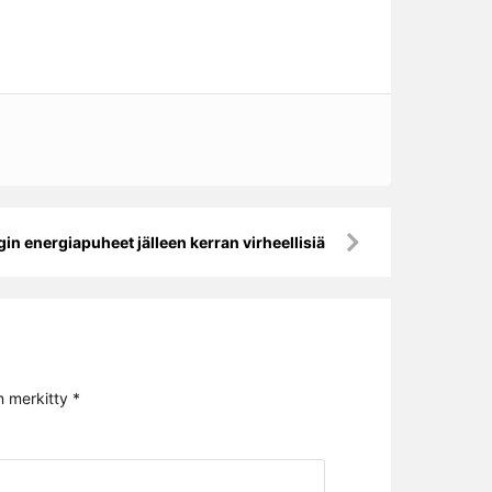
in energiapuheet jälleen kerran virheellisiä
n merkitty
*