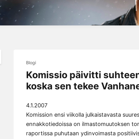
Blogi
Komissio päivitti suhtee
koska sen tekee Vanhan
4.1.2007
Komission ensi viikolla julkaistavasta suur
ennakkotiedoissa on ilmastomuutoksen torj
raportissa puhutaan ydinvoimasta positiiv