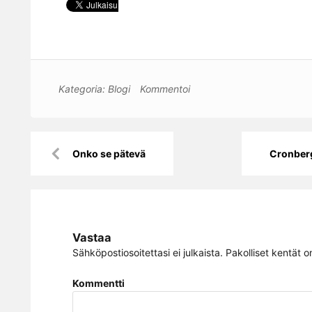
Kategoria:
Blogi
Kommentoi
Artikkelien
Onko se pätevä
Cronberg
selaus
Vastaa
Sähköpostiosoitettasi ei julkaista.
Pakolliset kentät o
Kommentti