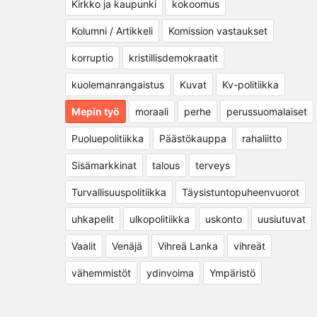
Kirkko ja kaupunki
kokoomus
Kolumni / Artikkeli
Komission vastaukset
korruptio
kristillisdemokraatit
kuolemanrangaistus
Kuvat
Kv-politiikka
Mepin työ
moraali
perhe
perussuomalaiset
Puoluepolitiikka
Päästökauppa
rahaliitto
Sisämarkkinat
talous
terveys
Turvallisuuspolitiikka
Täysistuntopuheenvuorot
uhkapelit
ulkopolitiikka
uskonto
uusiutuvat
Vaalit
Venäjä
Vihreä Lanka
vihreät
vähemmistöt
ydinvoima
Ympäristö