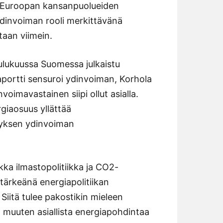
a Euroopan kansanpuolueiden
Ydinvoiman rooli merkittävänä
an viimein.
ulukuussa Suomessa julkaistu
portti sensuroi ydinvoiman, Korhola
imavastainen siipi ollut asialla.
giaosuus yllättää
myksen ydinvoiman
ikka ilmastopolitiikka ja CO2-
tärkeänä energiapolitiikan
Siitä tulee pakostikin mieleen
t muuten asiallista energiapohdintaa