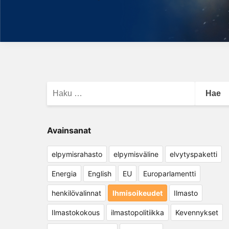
Haku:
Avainsanat
elpymisrahasto
elpymisväline
elvytyspaketti
Energia
English
EU
Europarlamentti
henkilövalinnat
Ihmisoikeudet
Ilmasto
Ilmastokokous
ilmastopolitiikka
Kevennykset