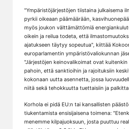
"Ympäristöjärjestöjen tiistaina julkaisema il
pyrkii oikeaan päämäärään, kasvihuonepää
myös joukon välttämättömiä energiankulutust
oikein ja reilua todeta, että ilmastomuutok
ajatukseen täytyy sopeutua", kiittää Koko
europarlamentin ympäristövaliokunnan jä
"Järjestöjen keinovalikoimat ovat kuitenkin 
pahoin, että sanktioihin ja rajoituksiin keski
kokonaan uutta asennetta, jossa luovuudelle j
niitä sekä tehokkuutta tuettaisiin ja palkitt
Korhola ei pidä EU:n tai kansallisten pääst
tiukentamista ensisijaisena toimena: "Etenk
menemme kilpajuoksuun, josta puuttuu rea