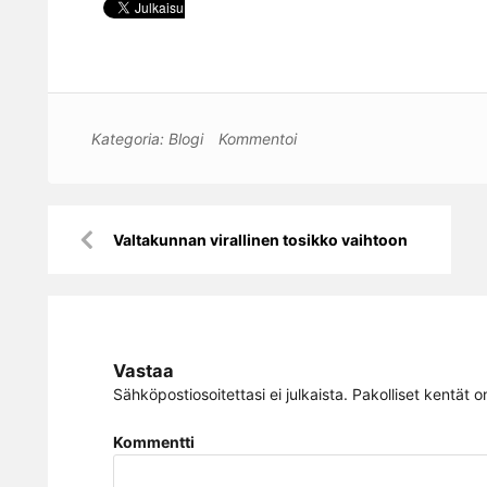
Kategoria:
Blogi
Kommentoi
Artikkelien
Valtakunnan virallinen tosikko vaihtoon
selaus
Vastaa
Sähköpostiosoitettasi ei julkaista.
Pakolliset kentät o
Kommentti