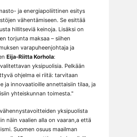
masto- ja energiapoliittinen esitys
stöjen vähentämiseen. Se esittää
a hillitseviä keinoja. Lisäksi on
sen torjunta maksaa – siihen
omuksen varapuheenjohtaja ja
sen
Eija-Riitta Korhola
:
valitettavan yksipuolisia. Pelkään
ttyvä ohjelma ei riitä: tarvitaan
a innovaatioille annettaisiin tilaa, ja
aisiin yhteiskunnan toimesta."
övähennystavoitteiden yksipuolista
in näin vaalien alla on vaaran,a että
lismi. Suomen osuus maailman