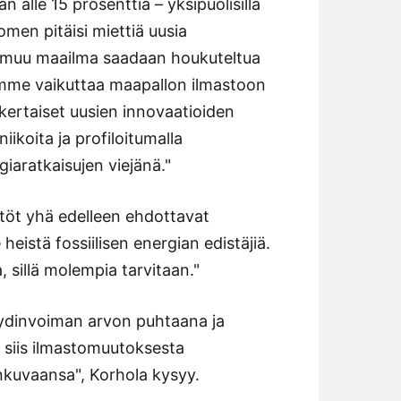
 alle 15 prosenttia – yksipuolisilla
uomen pitäisi miettiä uusia
lla muu maailma saadaan houkuteltua
emme vaikuttaa maapallon ilmastoon
kertaiset uusien innovaatioiden
iikoita ja profiloitumalla
iaratkaisujen viejänä."
stöt yhä edelleen ehdottavat
eistä fossiilisen energian edistäjiä.
a, sillä molempia tarvitaan."
dinvoiman arvon puhtaana ja
siis ilmastomuutoksesta
nkuvaansa", Korhola kysyy.