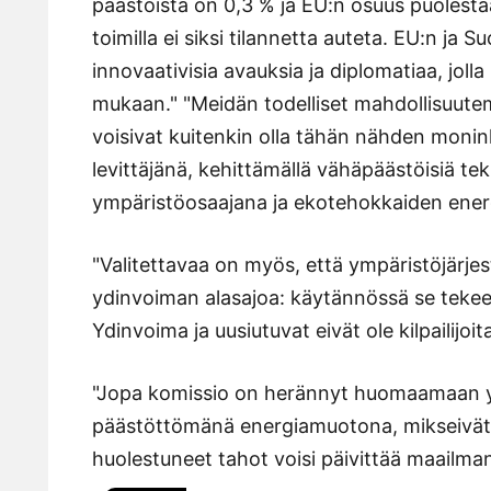
päästöistä on 0,3 % ja EU:n osuus puolestaan
toimilla ei siksi tilannetta auteta. EU:n ja S
innovaativisia avauksia ja diplomatiaa, jo
mukaan." "Meidän todelliset mahdollisuut
voisivat kuitenkin olla tähän nähden monin
levittäjänä, kehittämällä vähäpäästöisiä tekn
ympäristöosaajana ja ekotehokkaiden energ
"Valitettavaa on myös, että ympäristöjärje
ydinvoiman alasajoa: käytännössä se tekee h
Ydinvoima ja uusiutuvat eivät ole kilpailijoit
"Jopa komissio on herännyt huomaamaan y
päästöttömänä energiamuotona, mikseivät 
huolestuneet tahot voisi päivittää maailma