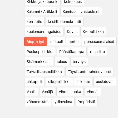
Kirkko ja kaupunki
kokoomus
Kolumni / Artikkeli
Komission vastaukset
korruptio
kristillisdemokraatit
kuolemanrangaistus
Kuvat
Kv-politiikka
Mepin työ
moraali
perhe
perussuomalaiset
Puoluepolitiikka
Päästökauppa
rahaliitto
Sisämarkkinat
talous
terveys
Turvallisuuspolitiikka
Täysistuntopuheenvuorot
uhkapelit
ulkopolitiikka
uskonto
uusiutuvat
Vaalit
Venäjä
Vihreä Lanka
vihreät
vähemmistöt
ydinvoima
Ympäristö