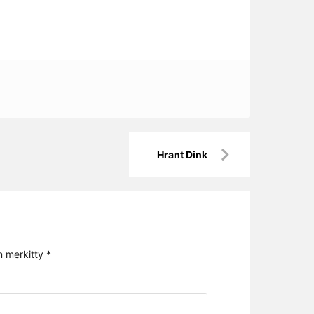
Hrant Dink
n merkitty
*