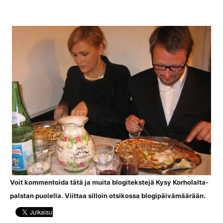
Voit kommentoida tätä ja muita blogitekstejä Kysy Korholalta-
palstan puolella. Viittaa silloin otsikossa blogipäivämäärään.