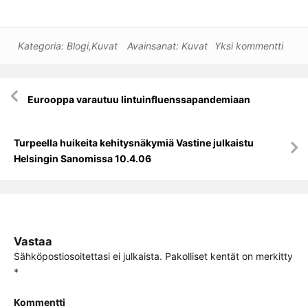
Kategoria:
Blogi
,
Kuvat
Avainsanat:
Kuvat
Yksi kommentti
Artikkelien
Eurooppa varautuu lintuinfluenssapandemiaan
selaus
Turpeella huikeita kehitysnäkymiä Vastine julkaistu
Helsingin Sanomissa 10.4.06
Vastaa
Sähköpostiosoitettasi ei julkaista.
Pakolliset kentät on merkitty
*
Kommentti