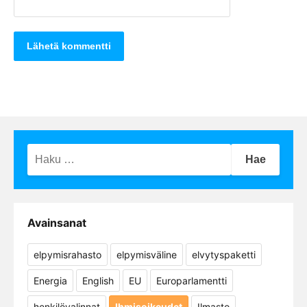
Haku:
Avainsanat
elpymisrahasto
elpymisväline
elvytyspaketti
Energia
English
EU
Europarlamentti
henkilövalinnat
Ihmisoikeudet
Ilmasto