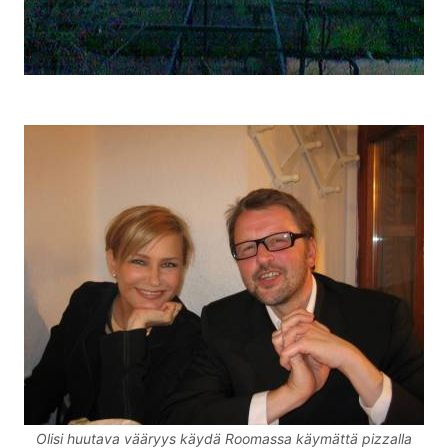
Olisi huutava vääryys käydä Roomassa käymättä pizzalla