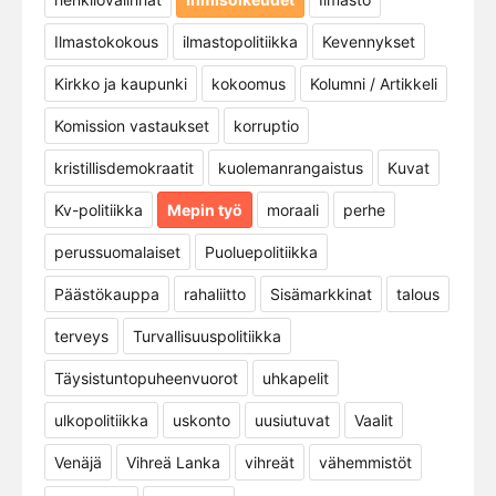
Ilmastokokous
ilmastopolitiikka
Kevennykset
Kirkko ja kaupunki
kokoomus
Kolumni / Artikkeli
Komission vastaukset
korruptio
kristillisdemokraatit
kuolemanrangaistus
Kuvat
Kv-politiikka
Mepin työ
moraali
perhe
perussuomalaiset
Puoluepolitiikka
Päästökauppa
rahaliitto
Sisämarkkinat
talous
terveys
Turvallisuuspolitiikka
Täysistuntopuheenvuorot
uhkapelit
ulkopolitiikka
uskonto
uusiutuvat
Vaalit
Venäjä
Vihreä Lanka
vihreät
vähemmistöt