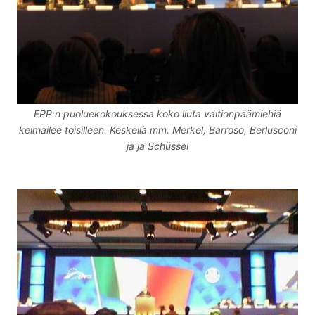
EPP:n puoluekokouksessa koko liuta valtionpäämiehiä
keimailee toisilleen. Keskellä mm. Merkel, Barroso, Berlusconi
ja ja Schüssel