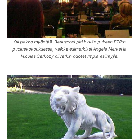
Oli pakko myöntää, Berlusconi piti hyvän puheen EPP:n
puoluekokouksessa, vaikka esimerkiksi Angela Merkel ja
Nicolas Sarkozy olivatkin odotetumpia esiintyjiä.