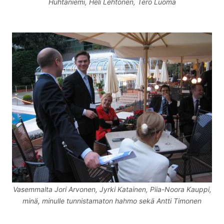
Huhtaniemi, Heli Lehtonen, Tero Luoma
Vasemmalta Jori Arvonen, Jyrki Katainen, Piia-Noora Kauppi,
minä, minulle tunnistamaton hahmo sekä Antti Timonen