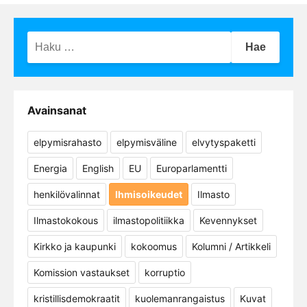
Haku:
Avainsanat
elpymisrahasto
elpymisväline
elvytyspaketti
Energia
English
EU
Europarlamentti
henkilövalinnat
Ihmisoikeudet
Ilmasto
Ilmastokokous
ilmastopolitiikka
Kevennykset
Kirkko ja kaupunki
kokoomus
Kolumni / Artikkeli
Komission vastaukset
korruptio
kristillisdemokraatit
kuolemanrangaistus
Kuvat