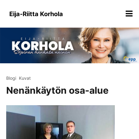
Siirry
sisältöön
Eija-Riitta Korhola
Blogi
Kuvat
Nenänkäytön osa-alue