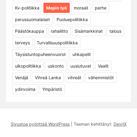
Kv-politiikka
Mepin työ
moraali
perhe
perussuomalaiset
Puoluepolitiikka
Päästökauppa
rahaliitto
Sisämarkkinat
talous
terveys
Turvallisuuspolitiikka
Täysistuntopuheenvuorot
uhkapelit
ulkopolitiikka
uskonto
uusiutuvat
Vaalit
Venäjä
Vihreä Lanka
vihreät
vähemmistöt
ydinvoima
Ympäristö
Sivustoa pyörittää WordPress
|
Teeman kehittänyt:
DevriX