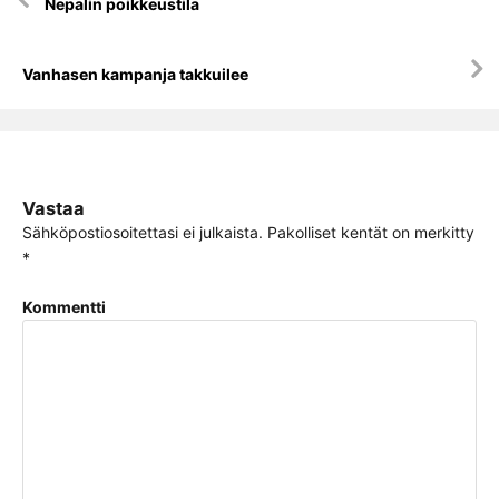
Nepalin poikkeustila
selaus
Vanhasen kampanja takkuilee
Vastaa
Sähköpostiosoitettasi ei julkaista.
Pakolliset kentät on merkitty
*
Kommentti