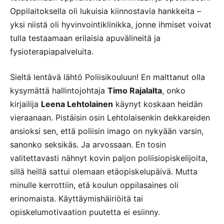
Oppilaitoksella oli lukuisia kiinnostavia hankkeita –
yksi niistä oli hyvinvointiklinikka, jonne ihmiset voivat
tulla testaamaan erilaisia apuvälineitä ja
fysioterapiapalveluita.
Sieltä lentävä lähtö Poliisikouluun! En malttanut olla
kysymättä hallintojohtaja
Timo Rajalalta
, onko
kirjailija
Leena Lehtolainen
käynyt koskaan heidän
vieraanaan. Pistäisin osin Lehtolaisenkin dekkareiden
ansioksi sen, että poliisin imago on nykyään varsin,
sanonko seksikäs. Ja arvossaan. En tosin
valitettavasti nähnyt kovin paljon poliisiopiskelijoita,
sillä heillä sattui olemaan etäopiskelupäivä. Mutta
minulle kerrottiin, etä koulun oppilasaines oli
erinomaista. Käyttäymishäiriöitä tai
opiskelumotivaation puutetta ei esiinny.