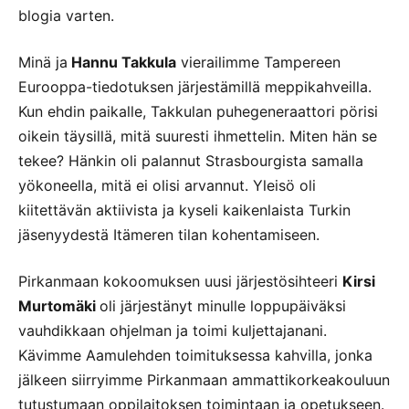
blogia varten.
Minä ja
Hannu Takkula
vierailimme Tampereen
Eurooppa-tiedotuksen järjestämillä meppikahveilla.
Kun ehdin paikalle, Takkulan puhegeneraattori pörisi
oikein täysillä, mitä suuresti ihmettelin. Miten hän se
tekee? Hänkin oli palannut Strasbourgista samalla
yökoneella, mitä ei olisi arvannut. Yleisö oli
kiitettävän aktiivista ja kyseli kaikenlaista Turkin
jäsenyydestä Itämeren tilan kohentamiseen.
Pirkanmaan kokoomuksen uusi järjestösihteeri
Kirsi
Murtomäki
oli järjestänyt minulle loppupäiväksi
vauhdikkaan ohjelman ja toimi kuljettajanani.
Kävimme Aamulehden toimituksessa kahvilla, jonka
jälkeen siirryimme Pirkanmaan ammattikorkeakouluun
tutustumaan oppilaitoksen toimintaan ja opetukseen.