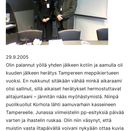
29.9.2005
Olin palannut yöllä yhden jälkeen kotiin ja aamulla oli
kuuden jälkeen herätys Tampereen meppikiertueen
vuoksi. En nukkunut sitäkään vähää minkä aikaraami
olisi sallinut, sillä aikaiset herätykset hermostuttavat
alitajuntaani – jännitän nääs myöhästymistä. Niinpä
puolikuollut Korhola lähti aamuvarhain kasseineen
Tampereelle. Junassa viimeistelin pp-esityksiä päivää
varten ja ihastelin ruskaa. Olin niin väsynyt, että
muistin vasta iltapäivällä voivani nykyään ottaa kuvia