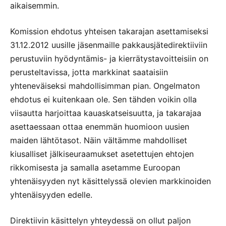
aikaisemmin.
Komission ehdotus yhteisen takarajan asettamiseksi
31.12.2012 uusille jäsenmaille pakkausjätedirektiiviin
perustuviin hyödyntämis- ja kierrätystavoitteisiin on
perusteltavissa, jotta markkinat saataisiin
yhteneväiseksi mahdollisimman pian. Ongelmaton
ehdotus ei kuitenkaan ole. Sen tähden voikin olla
viisautta harjoittaa kauaskatseisuutta, ja takarajaa
asettaessaan ottaa enemmän huomioon uusien
maiden lähtötasot. Näin vältämme mahdolliset
kiusalliset jälkiseuraamukset asetettujen ehtojen
rikkomisesta ja samalla asetamme Euroopan
yhtenäisyyden nyt käsittelyssä olevien markkinoiden
yhtenäisyyden edelle.
Direktiivin käsittelyn yhteydessä on ollut paljon