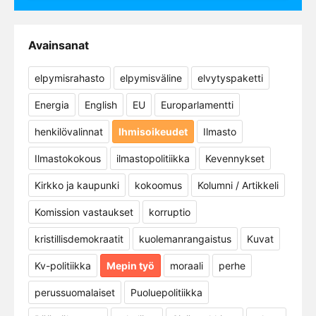
Avainsanat
elpymisrahasto
elpymisväline
elvytyspaketti
Energia
English
EU
Europarlamentti
henkilövalinnat
Ihmisoikeudet
Ilmasto
Ilmastokokous
ilmastopolitiikka
Kevennykset
Kirkko ja kaupunki
kokoomus
Kolumni / Artikkeli
Komission vastaukset
korruptio
kristillisdemokraatit
kuolemanrangaistus
Kuvat
Kv-politiikka
Mepin työ
moraali
perhe
perussuomalaiset
Puoluepolitiikka