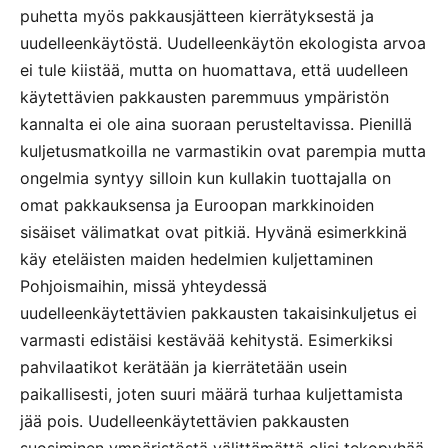
puhetta myös pakkausjätteen kierrätyksestä ja
uudelleenkäytöstä. Uudelleenkäytön ekologista arvoa
ei tule kiistää, mutta on huomattava, että uudelleen
käytettävien pakkausten paremmuus ympäristön
kannalta ei ole aina suoraan perusteltavissa. Pienillä
kuljetusmatkoilla ne varmastikin ovat parempia mutta
ongelmia syntyy silloin kun kullakin tuottajalla on
omat pakkauksensa ja Euroopan markkinoiden
sisäiset välimatkat ovat pitkiä. Hyvänä esimerkkinä
käy eteläisten maiden hedelmien kuljettaminen
Pohjoismaihin, missä yhteydessä
uudelleenkäytettävien pakkausten takaisinkuljetus ei
varmasti edistäisi kestävää kehitystä. Esimerkiksi
pahvilaatikot kerätään ja kierrätetään usein
paikallisesti, joten suuri määrä turhaa kuljettamista
jää pois. Uudelleenkäytettävien pakkausten
suosiminen ympäristöstä välittämättä olisi tekopyhää