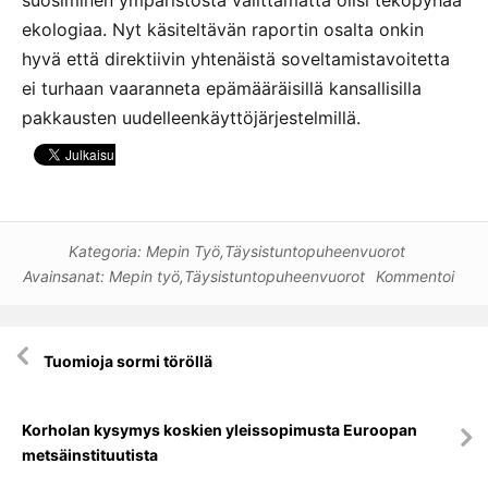
ekologiaa. Nyt käsiteltävän raportin osalta onkin
hyvä että direktiivin yhtenäistä soveltamistavoitetta
ei turhaan vaaranneta epämääräisillä kansallisilla
pakkausten uudelleenkäyttöjärjestelmillä.
Kategoria:
Mepin Työ
,
Täysistuntopuheenvuorot
Avainsanat:
Mepin työ
,
Täysistuntopuheenvuorot
Kommentoi
Artikkelien
Tuomioja sormi töröllä
selaus
Korholan kysymys koskien yleissopimusta Euroopan
metsäinstituutista