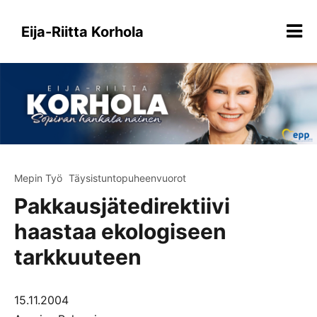
Siirry
sisältöön
Eija-Riitta Korhola
Mepin Työ
Täysistuntopuheenvuorot
Pakkausjätedirektiivi
haastaa ekologiseen
tarkkuuteen
15.11.2004