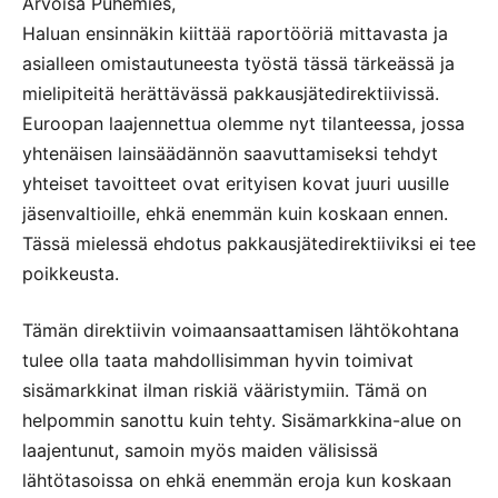
Arvoisa Puhemies,
Haluan ensinnäkin kiittää raportööriä mittavasta ja
asialleen omistautuneesta työstä tässä tärkeässä ja
mielipiteitä herättävässä pakkausjätedirektiivissä.
Euroopan laajennettua olemme nyt tilanteessa, jossa
yhtenäisen lainsäädännön saavuttamiseksi tehdyt
yhteiset tavoitteet ovat erityisen kovat juuri uusille
jäsenvaltioille, ehkä enemmän kuin koskaan ennen.
Tässä mielessä ehdotus pakkausjätedirektiiviksi ei tee
poikkeusta.
Tämän direktiivin voimaansaattamisen lähtökohtana
tulee olla taata mahdollisimman hyvin toimivat
sisämarkkinat ilman riskiä vääristymiin. Tämä on
helpommin sanottu kuin tehty. Sisämarkkina-alue on
laajentunut, samoin myös maiden välisissä
lähtötasoissa on ehkä enemmän eroja kun koskaan