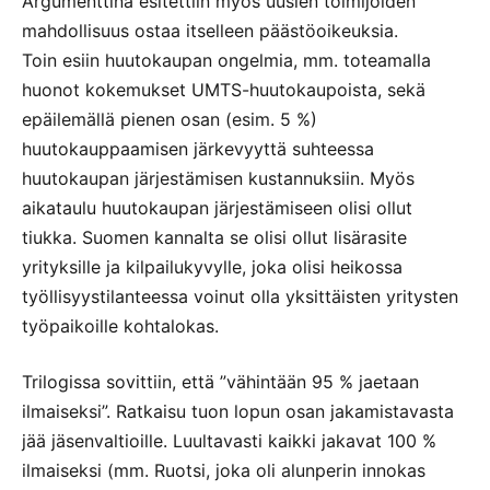
Argumenttina esitettiin myös uusien toimijoiden
mahdollisuus ostaa itselleen päästöoikeuksia.
Toin esiin huutokaupan ongelmia, mm. toteamalla
huonot kokemukset UMTS-huutokaupoista, sekä
epäilemällä pienen osan (esim. 5 %)
huutokauppaamisen järkevyyttä suhteessa
huutokaupan järjestämisen kustannuksiin. Myös
aikataulu huutokaupan järjestämiseen olisi ollut
tiukka. Suomen kannalta se olisi ollut lisärasite
yrityksille ja kilpailukyvylle, joka olisi heikossa
työllisyystilanteessa voinut olla yksittäisten yritysten
työpaikoille kohtalokas.
Trilogissa sovittiin, että ”vähintään 95 % jaetaan
ilmaiseksi”. Ratkaisu tuon lopun osan jakamistavasta
jää jäsenvaltioille. Luultavasti kaikki jakavat 100 %
ilmaiseksi (mm. Ruotsi, joka oli alunperin innokas