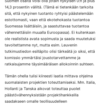
Suomen osalta voisi olla jotain nykyisen 0:n ja plus
14,3 prosentin väliltä. (Tämä ei tietenkään tarkoita
sitä, että nykyinen tuotanto ryhtyisi päästelemään
estottomasti, vaan että ekotehokasta tuotantoa
Suomessa lisättäisiin, ja saastuttavaa tuotantoa
vähennettäisiin muualla Euroopassa). Ei kuitenkaan
ole realistista avata sopimusta ja saada muutetuksi
tavoitettamme nyt, mutta esim. Leuvenin
tutkimustiedon esilläpito olisi tärkeätä jo siksi, että
komissio ymmärtäisi joustotarvettamme ja
ratkaisujamme täysimääräisen allokoinnin suhteen.
Tämän ohella tulisi kiireesti laatia mittava ohjelma
suomalaisten projektien toteuttamiseksi. Mm. Italia,
Hollanti ja Tanska aikovat toteuttaa puolet
päästövähennyksistään projektihankkeilla
saadakseen omalle teollisuudelleen