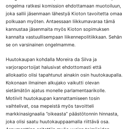
ongelma ratkesi komission ehdottamaan muotoiluun,
joka sallii jäsenmaan lähestyä Kioton tavoitetta omaa
polkuaan myöten. Antaessaan liikkumavaraa tämä
kannustaa jäsenmaita myös Kioton sopimuksen
kannalta vastuullisempaan liikennepolitiikkaan. Sehän
se on varsinainen ongelmamme.
Huutokaupan kohdalla Moreira da Silva ja
varjoraportoijat halusivat ehdottomasti että
allokaatio olisi tapahtunut ainakin osin huutokaupalla.
Kokonaan ilmainen alkujako vaikutti olevan
sietämätön ajatus monelle parlamentaarikolle.
Motiivit huutokaupan kannattamiseen tosin
vaihtelivat, osa mepeistä myös tavoitteli
markkinasignaalia ”oikeasta” päästötonnin hinnasta,
joka olisi saatu huutokauppaamalla riittävä osa.