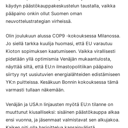
käydyn päästökauppakeskustelun taustalla, vaikka
pääpaino onkin ollut Suomen oman
neuvottelustrategian virheissä.
Olin joulukuun alussa COP9 -kokouksessa Milanossa.
Jo siellä tarkka kuulija huomasi, että EU varautuu
Kioton sopimuksen kaatumiseen. Vaikka virallisesti
pidetään yllä optimismia Venäjän mukaantulosta,
näyttää siltä, että EU:n ilmastopolitiikan pääpaino
siirtyy nyt uusiutuvien energialähteiden edistämiseen
YK:n puitteissa. Kesäkuun Bonnin kokouksessa tämä
varmasti tullaan näkemään.
Venäjän ja USA:n linjausten myötä EU:n tilanne on
muuttunut kiusalliseksi: sisäinen päästökauppa alkaa
ensi vuonna, ja jäsenmaat valmistavat sen alkujakoa.
Kaiken piti olla harjoittelua kansainvälistä