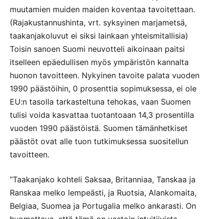
muutamien muiden maiden koventaa tavoitettaan.
(Rajakustannushinta, vrt. syksyinen marjametsä,
taakanjakoluvut ei siksi lainkaan yhteismitallisia)
Toisin sanoen Suomi neuvotteli aikoinaan paitsi
itselleen epäedullisen myös ympäristön kannalta
huonon tavoitteen. Nykyinen tavoite palata vuoden
1990 päästöihin, 0 prosenttia sopimuksessa, ei ole
EU:n tasolla tarkasteltuna tehokas, vaan Suomen
tulisi voida kasvattaa tuotantoaan 14,3 prosentilla
vuoden 1990 päästöistä. Suomen tämänhetkiset
päästöt ovat alle tuon tutkimuksessa suositellun
tavoitteen.
”Taakanjako kohteli Saksaa, Britanniaa, Tanskaa ja
Ranskaa melko lempeästi, ja Ruotsia, Alankomaita,
Belgiaa, Suomea ja Portugalia melko ankarasti. On
huomattava, että tämä on vastoin intuitiivista