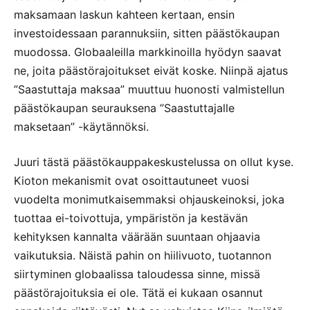
maksamaan laskun kahteen kertaan, ensin
investoidessaan parannuksiin, sitten päästökaupan
muodossa. Globaaleilla markkinoilla hyödyn saavat
ne, joita päästörajoitukset eivät koske. Niinpä ajatus
”Saastuttaja maksaa” muuttuu huonosti valmistellun
päästökaupan seurauksena ”Saastuttajalle
maksetaan” -käytännöksi.
Juuri tästä päästökauppakeskustelussa on ollut kyse.
Kioton mekanismit ovat osoittautuneet vuosi
vuodelta monimutkaisemmaksi ohjauskeinoksi, joka
tuottaa ei-toivottuja, ympäristön ja kestävän
kehityksen kannalta väärään suuntaan ohjaavia
vaikutuksia. Näistä pahin on hiilivuoto, tuotannon
siirtyminen globaalissa taloudessa sinne, missä
päästörajoituksia ei ole. Tätä ei kukaan osannut