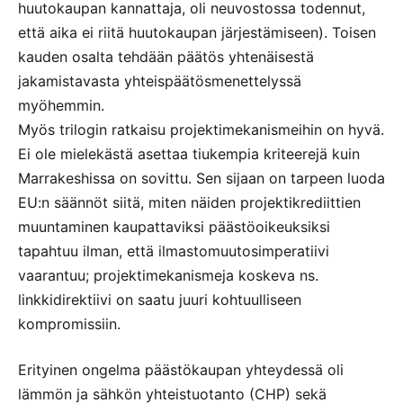
huutokaupan kannattaja, oli neuvostossa todennut,
että aika ei riitä huutokaupan järjestämiseen). Toisen
kauden osalta tehdään päätös yhtenäisestä
jakamistavasta yhteispäätösmenettelyssä
myöhemmin.
Myös trilogin ratkaisu projektimekanismeihin on hyvä.
Ei ole mielekästä asettaa tiukempia kriteerejä kuin
Marrakeshissa on sovittu. Sen sijaan on tarpeen luoda
EU:n säännöt siitä, miten näiden projektikrediittien
muuntaminen kaupattaviksi päästöoikeuksiksi
tapahtuu ilman, että ilmastomuutosimperatiivi
vaarantuu; projektimekanismeja koskeva ns.
linkkidirektiivi on saatu juuri kohtuulliseen
kompromissiin.
Erityinen ongelma päästökaupan yhteydessä oli
lämmön ja sähkön yhteistuotanto (CHP) sekä