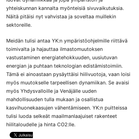
yhteiskunnan kannalta myönteisiä sivuvaikutuksia.
Näitä pitäisi nyt vahvistaa ja soveltaa muillekin
sektoreille.
Meidän tulisi antaa YK:n ympäristöohjelmille riittävä
toimivalta ja hajauttaa ilmastomuutoksen
vastustaminen energiatehokkuuden, uusiutuvan
energian ja puhtaan teknologian edistämistoimiin.
Tämä ei ainoastaan pysäyttäisi hiilivuotoja, vaan loisi
myös muutokselle tarpeellisen dynamiikan. Se avaisi
myös Yhdysvalloille ja Venäjälle uuden
mahdollisuuden tulla mukaan ja osallistua
kasvihuonekaasujen vähentämiseen. YK:n puitteissa
tulisi luoda selkeät maailmanlaajuiset rakenteet
hiilitaloudelle ja hinta CO2:lle.