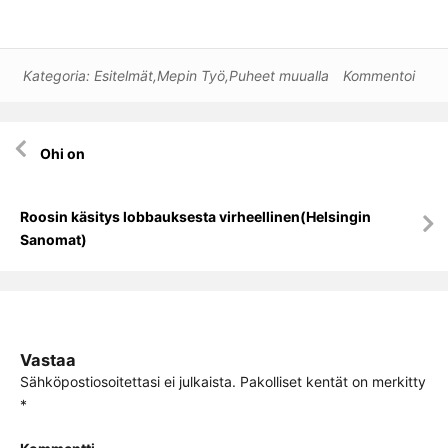
Kategoria:
Esitelmät
,
Mepin Työ
,
Puheet muualla
Kommentoi
Artikkelien
Ohi on
selaus
Roosin käsitys lobbauksesta virheellinen(Helsingin
Sanomat)
Vastaa
Sähköpostiosoitettasi ei julkaista.
Pakolliset kentät on merkitty
*