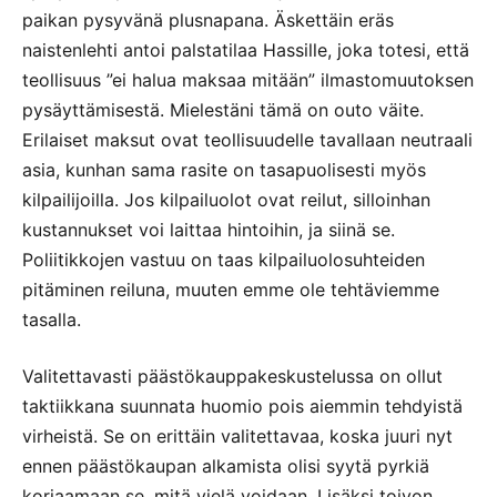
paikan pysyvänä plusnapana. Äskettäin eräs
naistenlehti antoi palstatilaa Hassille, joka totesi, että
teollisuus ”ei halua maksaa mitään” ilmastomuutoksen
pysäyttämisestä. Mielestäni tämä on outo väite.
Erilaiset maksut ovat teollisuudelle tavallaan neutraali
asia, kunhan sama rasite on tasapuolisesti myös
kilpailijoilla. Jos kilpailuolot ovat reilut, silloinhan
kustannukset voi laittaa hintoihin, ja siinä se.
Poliitikkojen vastuu on taas kilpailuolosuhteiden
pitäminen reiluna, muuten emme ole tehtäviemme
tasalla.
Valitettavasti päästökauppakeskustelussa on ollut
taktiikkana suunnata huomio pois aiemmin tehdyistä
virheistä. Se on erittäin valitettavaa, koska juuri nyt
ennen päästökaupan alkamista olisi syytä pyrkiä
korjaamaan se, mitä vielä voidaan. Lisäksi toivon