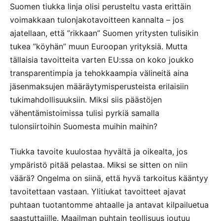
Suomen tiukka linja olisi perusteltu vasta erittäin
voimakkaan tulonjakotavoitteen kannalta – jos
ajatellaan, että ”rikkaan” Suomen yritysten tulisikin
tukea ”köyhän” muun Euroopan yrityksiä. Mutta
tällaisia tavoitteita varten EU:ssa on koko joukko
transparentimpia ja tehokkaampia välineitä aina
jäsenmaksujen määräytymisperusteista erilaisiin
tukimahdollisuuksiin. Miksi siis päästöjen
vähentämistoimissa tulisi pyrkiä samalla
tulonsiirtoihin Suomesta muihin maihin?
Tiukka tavoite kuulostaa hyvältä ja oikealta, jos
ympäristö pitää pelastaa. Miksi se sitten on niin
väärä? Ongelma on siinä, että hyvä tarkoitus kääntyy
tavoitettaan vastaan. Ylitiukat tavoitteet ajavat
puhtaan tuotantomme ahtaalle ja antavat kilpailuetua
saastuttajille. Maailman puhtain teollisuus joutuu