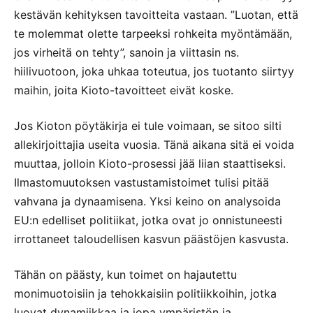
kestävän kehityksen tavoitteita vastaan. ”Luotan, että
te molemmat olette tarpeeksi rohkeita myöntämään,
jos virheitä on tehty”, sanoin ja viittasin ns.
hiilivuotoon, joka uhkaa toteutua, jos tuotanto siirtyy
maihin, joita Kioto-tavoitteet eivät koske.
Jos Kioton pöytäkirja ei tule voimaan, se sitoo silti
allekirjoittajia useita vuosia. Tänä aikana sitä ei voida
muuttaa, jolloin Kioto-prosessi jää liian staattiseksi.
Ilmastomuutoksen vastustamistoimet tulisi pitää
vahvana ja dynaamisena. Yksi keino on analysoida
EU:n edelliset politiikat, jotka ovat jo onnistuneesti
irrottaneet taloudellisen kasvun päästöjen kasvusta.
Tähän on päästy, kun toimet on hajautettu
monimuotoisiin ja tehokkaisiin politiikkoihin, jotka
luovat dynamiikkaa ja jopa ympäristön ja