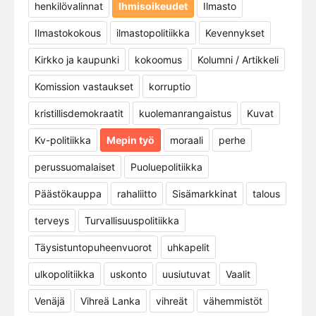
henkilövalinnat
Ihmisoikeudet
Ilmasto
Ilmastokokous
ilmastopolitiikka
Kevennykset
Kirkko ja kaupunki
kokoomus
Kolumni / Artikkeli
Komission vastaukset
korruptio
kristillisdemokraatit
kuolemanrangaistus
Kuvat
Kv-politiikka
Mepin työ
moraali
perhe
perussuomalaiset
Puoluepolitiikka
Päästökauppa
rahaliitto
Sisämarkkinat
talous
terveys
Turvallisuuspolitiikka
Täysistuntopuheenvuorot
uhkapelit
ulkopolitiikka
uskonto
uusiutuvat
Vaalit
Venäjä
Vihreä Lanka
vihreät
vähemmistöt