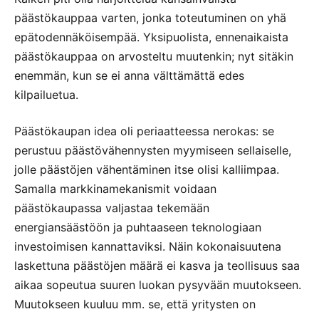
päästökauppaa varten, jonka toteutuminen on yhä
epätodennäköisempää. Yksipuolista, ennenaikaista
päästökauppaa on arvosteltu muutenkin; nyt sitäkin
enemmän, kun se ei anna välttämättä edes
kilpailuetua.
Päästökaupan idea oli periaatteessa nerokas: se
perustuu päästövähennysten myymiseen sellaiselle,
jolle päästöjen vähentäminen itse olisi kalliimpaa.
Samalla markkinamekanismit voidaan
päästökaupassa valjastaa tekemään
energiansäästöön ja puhtaaseen teknologiaan
investoimisen kannattaviksi. Näin kokonaisuutena
laskettuna päästöjen määrä ei kasva ja teollisuus saa
aikaa sopeutua suuren luokan pysyvään muutokseen.
Muutokseen kuuluu mm. se, että yritysten on