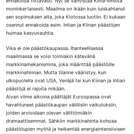
ennakoida riittävästi. Nyt se vahvistaa Kiina-ilmiötä
moninkertaisesti. Maailma on ikään kuin luiskahtanut
sen sopimuksen alta, joka Kiotossa luotiin. Ei kukaan
osannut ennakoida esim. Intian ja Kiinan päästöjen
huimaa kasvuvauhtia.
Vika ei ole päästökaupassa. Ihanteellisessa
maailmassa se voisi toimiakin kätevänä
markkinamekanismina, joka määrittää päästöille
markkinahinnan. Mutta tilanne vääristyy, kun
ulkopuolella ovat USA, Venäjä tai kun Kiinan ja Intian
päästöjä ei rajoita mikään.
Aivan viime aikoina päättäjät Euroopassa ovat
havahtuneet päästökaupan välillisiin vaikutuksiin,
joiden arvioidaan olevan välittömiäkin
dramaattisemmat. Sähkön markkinahinta kohoaa
päästölupien myötä ja heikentää energiaintensiivisen