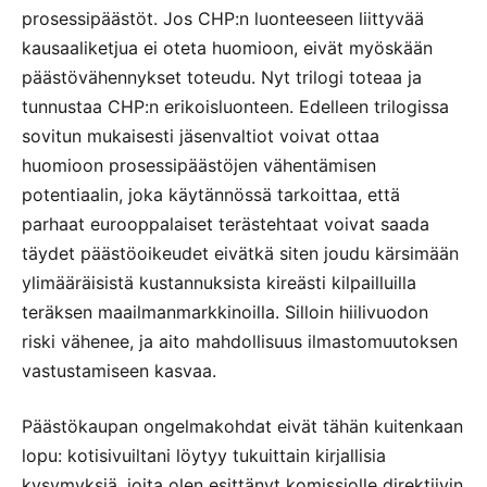
prosessipäästöt. Jos CHP:n luonteeseen liittyvää
kausaaliketjua ei oteta huomioon, eivät myöskään
päästövähennykset toteudu. Nyt trilogi toteaa ja
tunnustaa CHP:n erikoisluonteen. Edelleen trilogissa
sovitun mukaisesti jäsenvaltiot voivat ottaa
huomioon prosessipäästöjen vähentämisen
potentiaalin, joka käytännössä tarkoittaa, että
parhaat eurooppalaiset terästehtaat voivat saada
täydet päästöoikeudet eivätkä siten joudu kärsimään
ylimääräisistä kustannuksista kireästi kilpailluilla
teräksen maailmanmarkkinoilla. Silloin hiilivuodon
riski vähenee, ja aito mahdollisuus ilmastomuutoksen
vastustamiseen kasvaa.
Päästökaupan ongelmakohdat eivät tähän kuitenkaan
lopu: kotisivuiltani löytyy tukuittain kirjallisia
kysymyksiä, joita olen esittänyt komissiolle direktiivin