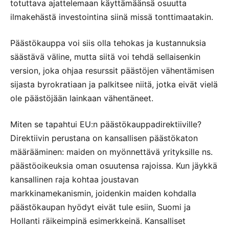
totuttava ajattelemaan käyttämäänsä osuutta
ilmakehästä investointina siinä missä tonttimaatakin.
Päästökauppa voi siis olla tehokas ja kustannuksia
säästävä väline, mutta siitä voi tehdä sellaisenkin
version, joka ohjaa resurssit päästöjen vähentämisen
sijasta byrokratiaan ja palkitsee niitä, jotka eivät vielä
ole päästöjään lainkaan vähentäneet.
Miten se tapahtui EU:n päästökauppadirektiiville?
Direktiivin perustana on kansallisen päästökaton
määrääminen: maiden on myönnettävä yrityksille ns.
päästöoikeuksia oman osuutensa rajoissa. Kun jäykkä
kansallinen raja kohtaa joustavan
markkinamekanismin, joidenkin maiden kohdalla
päästökaupan hyödyt eivät tule esiin, Suomi ja
Hollanti räikeimpinä esimerkkeinä. Kansalliset