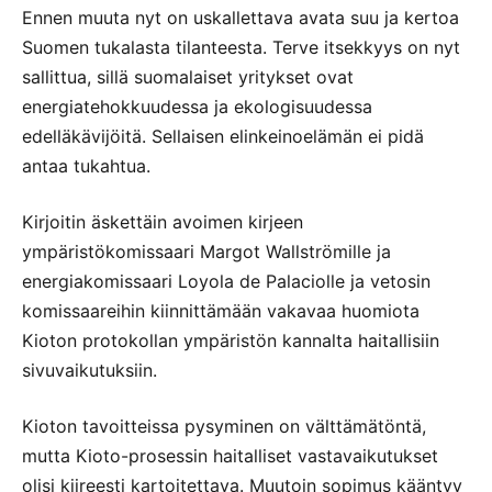
Ennen muuta nyt on uskallettava avata suu ja kertoa
Suomen tukalasta tilanteesta. Terve itsekkyys on nyt
sallittua, sillä suomalaiset yritykset ovat
energiatehokkuudessa ja ekologisuudessa
edelläkävijöitä. Sellaisen elinkeinoelämän ei pidä
antaa tukahtua.
Kirjoitin äskettäin avoimen kirjeen
ympäristökomissaari Margot Wallströmille ja
energiakomissaari Loyola de Palaciolle ja vetosin
komissaareihin kiinnittämään vakavaa huomiota
Kioton protokollan ympäristön kannalta haitallisiin
sivuvaikutuksiin.
Kioton tavoitteissa pysyminen on välttämätöntä,
mutta Kioto-prosessin haitalliset vastavaikutukset
olisi kiireesti kartoitettava. Muutoin sopimus kääntyy