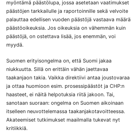
myöntämä päästölupa, jossa asetetaan vaatimukset
päästöjen tarkkailulle ja raportoinnille sekä velvoite
palauttaa edellisen vuoden päästöjä vastaava määrä
päästöoikeuksia. Jos oikeuksia on vähemmän kuin
päästöjä, on ostettava lisää, jos enemmän, voi
myydä.
Suomen erityisongelma on, että Suomi jakaa
niukkuutta. Sillä on erittäin vähän jaettavaa
taakanjaon takia. Vaikka direktiivi antaa joustovaraa
ja ottaa huomioon esim. prosessipäästöt ja CHP:n
haasteet, ei näitä helpotuksia riitä jakoon. Tai,
sanotaan suoraan: ongelma on Suomen aikoinaan
itselleen neuvottelemassa taakanjakotavoitteessa.
Akateemiset tutkimukset maailmalla tukevat nyt
kritiikkiä.