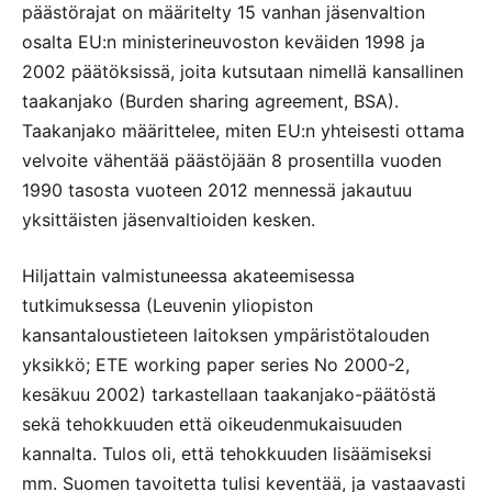
päästörajat on määritelty 15 vanhan jäsenvaltion
osalta EU:n ministerineuvoston keväiden 1998 ja
2002 päätöksissä, joita kutsutaan nimellä kansallinen
taakanjako (Burden sharing agreement, BSA).
Taakanjako määrittelee, miten EU:n yhteisesti ottama
velvoite vähentää päästöjään 8 prosentilla vuoden
1990 tasosta vuoteen 2012 mennessä jakautuu
yksittäisten jäsenvaltioiden kesken.
Hiljattain valmistuneessa akateemisessa
tutkimuksessa (Leuvenin yliopiston
kansantaloustieteen laitoksen ympäristötalouden
yksikkö; ETE working paper series No 2000-2,
kesäkuu 2002) tarkastellaan taakanjako-päätöstä
sekä tehokkuuden että oikeudenmukaisuuden
kannalta. Tulos oli, että tehokkuuden lisäämiseksi
mm. Suomen tavoitetta tulisi keventää, ja vastaavasti