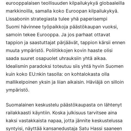
eurooppalaisen teollisuuden kilpailukykyä globaaleilla
markkinoilla, samalla koko Euroopan kilpailukykyä.
Lissabonin strategiasta tulee yhä paperisempi
Suomi hävinnee työpaikkoja päästökaupan vuoksi,
samoin tekee Eurooppa. Ja jos parhaat ottavat
tappion ja saastuttajat pärjäävät, tappion kärsii ennen
muuta ympäristö. Poliitikkojen kovin haaste olisi
saada suuret osapuolet uhrauksiin yhtä aikaa.
Idealismin paradoksi toteutuu siis yhtä hyvin Suomen
kuin koko EU:nkin tasolla: on kohtalokasta olla
mallikelpoinen yksin ja liian aikaisin. Häviäjä on silloin
ympäristö.
Suomalainen keskustelu päästökaupasta on lähtenyt
railakkaasti käyntiin. Koska julkisuus tarvitsee aina
kaksi vastakkaista napaa, jotta jännite keskustelussa
syntyisi, näyttää kansanedustaja Satu Hassi saaneen