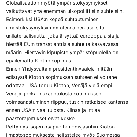
Globalisaation myötä ympäristökysymykset
vaikuttavat yhä enemmän ulkopoliittisiin suhteisiin.
Esimerkiksi USA:n kepeä suhtautuminen
ilmastokysymyksiin on olennainen osa sitä
unilateraalisuutta, joka ärsyttää eurooppalaisia ja
hiertää EU:n transatlanttisia suhteita kasvavassa
määrin. Hiertävin kipupiste ympäristöpuolella on
epäilemättä Kioton sopimus.
Ennen Yhdysvaltain presidentinvaaleja mitään
edistystä Kioton sopimuksen suhteen ei voitane
odottaa. USA torjuu Kioton, Venäjä vielä empii.
Venäjä, jonka mukaantulosta sopimuksen
voimaanastuminen riippuu, tuskin ratkaisee kantansa
ennen USA:n vaalitulosta. Kiinaa ja Intiaa
päästörajoitukset eivät koske.
Pettymys isojen osapuolten poisjääntiin Kioton
ilmastosopimuksesta heijastelee myös Suomessa