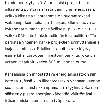
toimintaedellytyksiä. Suomalaisin projektein on
julkistettu pyrittävän tästä vain kymmenesosaan,
vaikka kiistatta tilanteemme on huomattavasti
vaikeampi kuin Italian ja Tanskan. Ellei valtiovalta
kykene tarttumaan päättäväisesti puikkoihin, tulisi
vaikka SAK:n ja Elinkeinoelämän keskusliiton (TT:n)
perustaa yhteinen hanke projektien synnyttämiseksi
laajassa mitassa. Edullinen rahoitus sille löytyy
esimerkiksi Euroopan investointipankilta, joka on
varannut tarkoitukseen 500 miljoonaa euroa.
Kansalaisia on innostettava energiansäästöön niin
kotona, työssä kuin liikenteessäkin vanhaan kunnon
suosi suomalaista -kampanjoinnin tyyliin. Jokainen
säästetty pisara energiaa vähentää välittömästi
irtisanomisia suomalaisilla työpaikoilla.