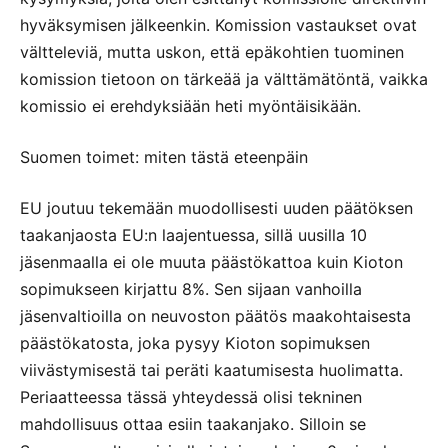
hyväksymisen jälkeenkin. Komission vastaukset ovat
vältteleviä, mutta uskon, että epäkohtien tuominen
komission tietoon on tärkeää ja välttämätöntä, vaikka
komissio ei erehdyksiään heti myöntäisikään.
Suomen toimet: miten tästä eteenpäin
EU joutuu tekemään muodollisesti uuden päätöksen
taakanjaosta EU:n laajentuessa, sillä uusilla 10
jäsenmaalla ei ole muuta päästökattoa kuin Kioton
sopimukseen kirjattu 8%. Sen sijaan vanhoilla
jäsenvaltioilla on neuvoston päätös maakohtaisesta
päästökatosta, joka pysyy Kioton sopimuksen
viivästymisestä tai peräti kaatumisesta huolimatta.
Periaatteessa tässä yhteydessä olisi tekninen
mahdollisuus ottaa esiin taakanjako. Silloin se