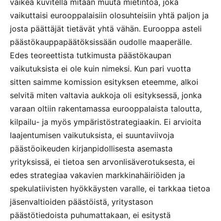
vaikea kuvitella mitään muuta mietintöä, joka
vaikuttaisi eurooppalaisiin olosuhteisiin yhtä paljon ja
josta päättäjät tietävät yhtä vähän. Eurooppa asteli
päästökauppapäätöksissään oudolle maaperälle.
Edes teoreettista tutkimusta päästökaupan
vaikutuksista ei ole kuin nimeksi. Kun pari vuotta
sitten saimme komission esityksen eteemme, alkoi
selvitä miten valtavia aukkoja oli esityksessä, jonka
varaan oltiin rakentamassa eurooppalaista taloutta,
kilpailu- ja myös ympäristöstrategiaakin. Ei arvioita
laajentumisen vaikutuksista, ei suuntaviivoja
päästöoikeuden kirjanpidollisesta asemasta
yrityksissä, ei tietoa sen arvonlisäverotuksesta, ei
edes strategiaa vakavien markkinahäiriöiden ja
spekulatiivisten hyökkäysten varalle, ei tarkkaa tietoa
jäsenvaltioiden päästöistä, yritystason
päästötiedoista puhumattakaan, ei esitystä