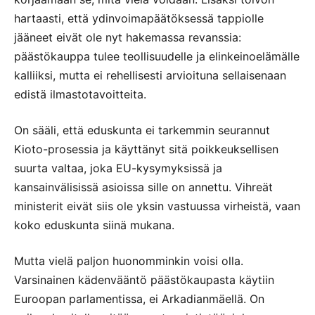
hartaasti, että ydinvoimapäätöksessä tappiolle
jääneet eivät ole nyt hakemassa revanssia:
päästökauppa tulee teollisuudelle ja elinkeinoelämälle
kalliiksi, mutta ei rehellisesti arvioituna sellaisenaan
edistä ilmastotavoitteita.
On sääli, että eduskunta ei tarkemmin seurannut
Kioto-prosessia ja käyttänyt sitä poikkeuksellisen
suurta valtaa, joka EU-kysymyksissä ja
kansainvälisissä asioissa sille on annettu. Vihreät
ministerit eivät siis ole yksin vastuussa virheistä, vaan
koko eduskunta siinä mukana.
Mutta vielä paljon huonomminkin voisi olla.
Varsinainen kädenvääntö päästökaupasta käytiin
Euroopan parlamentissa, ei Arkadianmäellä. On