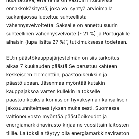
ennakkokäsitystä, joka voi syntyä arvioimalla
taakanjaossa lueteltua suhteellista
vähennysvelvoitetta. Saksalle on annettu suurin
suhteellinen vähennysvelvoite (- 21 %) ja Portugalille
alhaisin (lupa lisätä 27 %)”, tutkimuksessa todetaan.
EU:n päästökauppajärjestelmän on siis tarkoitus
alkaa 7 kuukauden päästä Se perustuu kahteen
keskeiseen elementtiin, päästöoikeuksiin ja
päästölupaan. Jäsenmaa myöntää kutakin
kauppajaksoa varten kullekin laitokselle
päästöoikeuksia komission hyväksymän kansallisen
jakosuunnitelmaesityksen mukaisesti. Suomessa
valtioneuvosto myöntää päästöoikeudet ja
energiamarkkinavirasto kirjaa ne vuosittain laitosten
tilille. Laitoksilla täytyy olla energiamarkkinaviraston