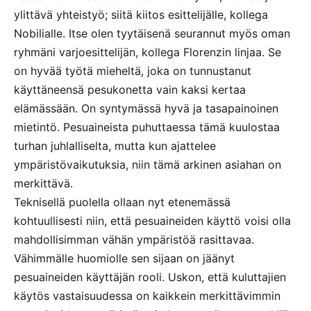
ylittävä yhteistyö; siitä kiitos esittelijälle, kollega
Nobilialle. Itse olen tyytäisenä seurannut myös oman
ryhmäni varjoesittelijän, kollega Florenzin linjaa. Se
on hyvää työtä mieheltä, joka on tunnustanut
käyttäneensä pesukonetta vain kaksi kertaa
elämässään. On syntymässä hyvä ja tasapainoinen
mietintö. Pesuaineista puhuttaessa tämä kuulostaa
turhan juhlalliselta, mutta kun ajattelee
ympäristövaikutuksia, niin tämä arkinen asiahan on
merkittävä.
Teknisellä puolella ollaan nyt etenemässä
kohtuullisesti niin, että pesuaineiden käyttö voisi olla
mahdollisimman vähän ympäristöä rasittavaa.
Vähimmälle huomiolle sen sijaan on jäänyt
pesuaineiden käyttäjän rooli. Uskon, että kuluttajien
käytös vastaisuudessa on kaikkein merkittävimmin