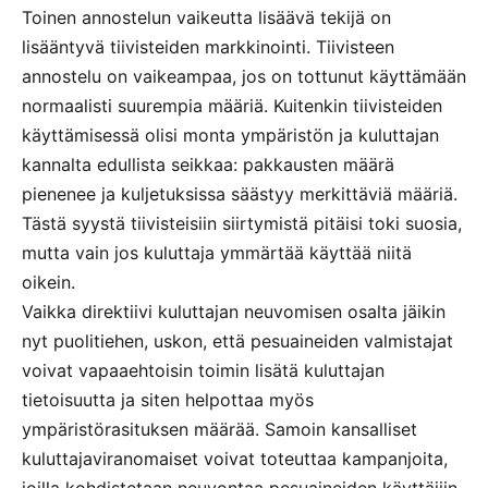
Toinen annostelun vaikeutta lisäävä tekijä on
lisääntyvä tiivisteiden markkinointi. Tiivisteen
annostelu on vaikeampaa, jos on tottunut käyttämään
normaalisti suurempia määriä. Kuitenkin tiivisteiden
käyttämisessä olisi monta ympäristön ja kuluttajan
kannalta edullista seikkaa: pakkausten määrä
pienenee ja kuljetuksissa säästyy merkittäviä määriä.
Tästä syystä tiivisteisiin siirtymistä pitäisi toki suosia,
mutta vain jos kuluttaja ymmärtää käyttää niitä
oikein.
Vaikka direktiivi kuluttajan neuvomisen osalta jäikin
nyt puolitiehen, uskon, että pesuaineiden valmistajat
voivat vapaaehtoisin toimin lisätä kuluttajan
tietoisuutta ja siten helpottaa myös
ympäristörasituksen määrää. Samoin kansalliset
kuluttajaviranomaiset voivat toteuttaa kampanjoita,
joilla kohdistetaan neuvontaa pesuaineiden käyttäjiin.