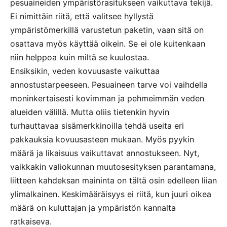
pesuaineiden ympäristörasitukseen vaikuttava tekijä.
Ei nimittäin riitä, että valitsee hyllystä
ympäristömerkillä varustetun paketin, vaan sitä on
osattava myös käyttää oikein. Se ei ole kuitenkaan
niin helppoa kuin miltä se kuulostaa.
Ensiksikin, veden kovuusaste vaikuttaa
annostustarpeeseen. Pesuaineen tarve voi vaihdella
moninkertaisesti kovimman ja pehmeimmän veden
alueiden välillä. Mutta oliis tietenkin hyvin
turhauttavaa sisämerkkinoilla tehdä useita eri
pakkauksia kovuusasteen mukaan. Myös pyykin
määrä ja likaisuus vaikuttavat annostukseen. Nyt,
vaikkakin valiokunnan muutosesityksen parantamana,
liitteen kahdeksan maininta on tältä osin edelleen liian
ylimalkainen. Keskimääräisyys ei riitä, kun juuri oikea
määrä on kuluttajan ja ympäristön kannalta
ratkaiseva.