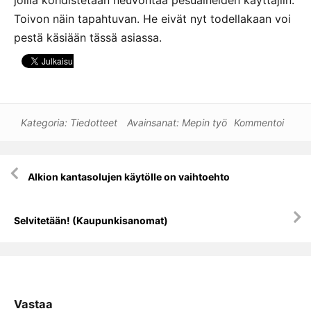
Toivon näin tapahtuvan. He eivät nyt todellakaan voi
pestä käsiään tässä asiassa.
Kategoria:
Tiedotteet
Avainsanat:
Mepin työ
Kommentoi
Artikkelien
Alkion kantasolujen käytölle on vaihtoehto
selaus
Selvitetään! (Kaupunkisanomat)
Vastaa