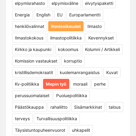
elpymisrahasto
elpymisväline
elvytyspaketti
Energia
English
EU
Europarlamentti
henkilövalinnat
Ihmisoikeudet
Ilmasto
Ilmastokokous
ilmastopolitiikka
Kevennykset
Kirkko ja kaupunki
kokoomus
Kolumni / Artikkeli
Komission vastaukset
korruptio
kristillisdemokraatit
kuolemanrangaistus
Kuvat
Kv-politiikka
Mepin työ
moraali
perhe
perussuomalaiset
Puoluepolitiikka
Päästökauppa
rahaliitto
Sisämarkkinat
talous
terveys
Turvallisuuspolitiikka
Täysistuntopuheenvuorot
uhkapelit