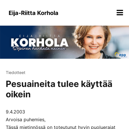
Siirry
sisältöön
Eija-Riitta Korhola
Tiedotteet
Pesuaineita tulee käyttää
oikein
9.4.2003
Arvoisa puhemies,
Tässä mietinnössä on toteutunut hyvin puoluerajat