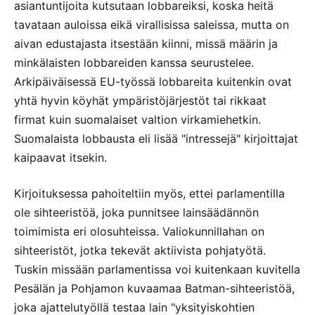
asiantuntijoita kutsutaan lobbareiksi, koska heitä
tavataan auloissa eikä virallisissa saleissa, mutta on
aivan edustajasta itsestään kiinni, missä määrin ja
minkälaisten lobbareiden kanssa seurustelee.
Arkipäiväisessä EU-työssä lobbareita kuitenkin ovat
yhtä hyvin köyhät ympäristöjärjestöt tai rikkaat
firmat kuin suomalaiset valtion virkamiehetkin.
Suomalaista lobbausta eli lisää "intressejä" kirjoittajat
kaipaavat itsekin.
Kirjoituksessa pahoiteltiin myös, ettei parlamentilla
ole sihteeristöä, joka punnitsee lainsäädännön
toimimista eri olosuhteissa. Valiokunnillahan on
sihteeristöt, jotka tekevät aktiivista pohjatyötä.
Tuskin missään parlamentissa voi kuitenkaan kuvitella
Pesälän ja Pohjamon kuvaamaa Batman-sihteeristöä,
joka ajattelutyöllä testaa lain "yksityiskohtien