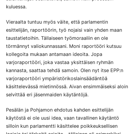
kuluessa.
Vieraalta tuntuu myös väite, että parlamentin
esittelijän, raportöörin, työ nojaisi vain yhden maan
taustatietoihin. Tällaiseen työmoraaliin en ole
törmännyt valiokunnassani. Moni raportööri kutsuu
kollegoita mukaan antamaan ideoita. Jopa
varjoraportööri, joka vastaa yksittäisen ryhmän
kannasta, saattaa tehdä samoin. Olen nyt itse EPP:n
varjoraportööri ympäristörikoslainsäädäntöä
käsittelevässä mietinnössä. Aivan ensimmäiseksi aloin
selvittää eri jäsenmaiden käytäntöjä.
Pesälän ja Pohjamon ehdotus kahden esittelijän
käytöstä ei ole uusi idea, vaan tavallinen käytäntö
silloin kun parlamentti käsittelee poikkeuksellisen
laajoja tai tärkeitä asioita – tällainen oli esimerkiksi