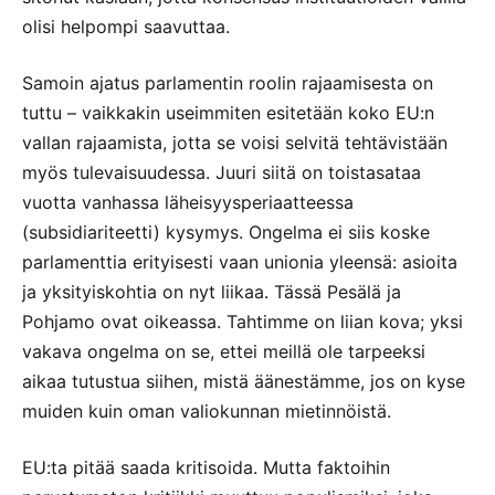
olisi helpompi saavuttaa.
Samoin ajatus parlamentin roolin rajaamisesta on
tuttu – vaikkakin useimmiten esitetään koko EU:n
vallan rajaamista, jotta se voisi selvitä tehtävistään
myös tulevaisuudessa. Juuri siitä on toistasataa
vuotta vanhassa läheisyysperiaatteessa
(subsidiariteetti) kysymys. Ongelma ei siis koske
parlamenttia erityisesti vaan unionia yleensä: asioita
ja yksityiskohtia on nyt liikaa. Tässä Pesälä ja
Pohjamo ovat oikeassa. Tahtimme on liian kova; yksi
vakava ongelma on se, ettei meillä ole tarpeeksi
aikaa tutustua siihen, mistä äänestämme, jos on kyse
muiden kuin oman valiokunnan mietinnöistä.
EU:ta pitää saada kritisoida. Mutta faktoihin