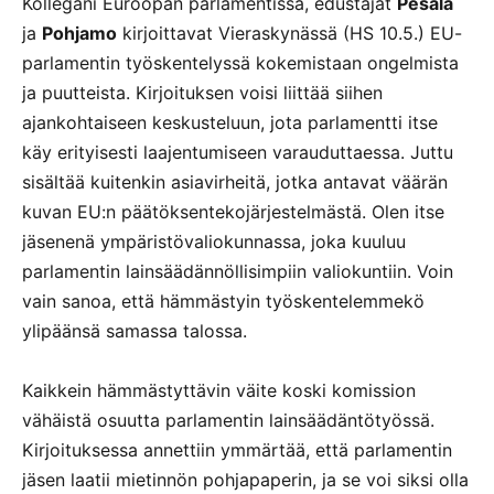
Kollegani Euroopan parlamentissa, edustajat
Pesälä
ja
Pohjamo
kirjoittavat Vieraskynässä (HS 10.5.) EU-
parlamentin työskentelyssä kokemistaan ongelmista
ja puutteista. Kirjoituksen voisi liittää siihen
ajankohtaiseen keskusteluun, jota parlamentti itse
käy erityisesti laajentumiseen varauduttaessa. Juttu
sisältää kuitenkin asiavirheitä, jotka antavat väärän
kuvan EU:n päätöksentekojärjestelmästä. Olen itse
jäsenenä ympäristövaliokunnassa, joka kuuluu
parlamentin lainsäädännöllisimpiin valiokuntiin. Voin
vain sanoa, että hämmästyin työskentelemmekö
ylipäänsä samassa talossa.
Kaikkein hämmästyttävin väite koski komission
vähäistä osuutta parlamentin lainsäädäntötyössä.
Kirjoituksessa annettiin ymmärtää, että parlamentin
jäsen laatii mietinnön pohjapaperin, ja se voi siksi olla