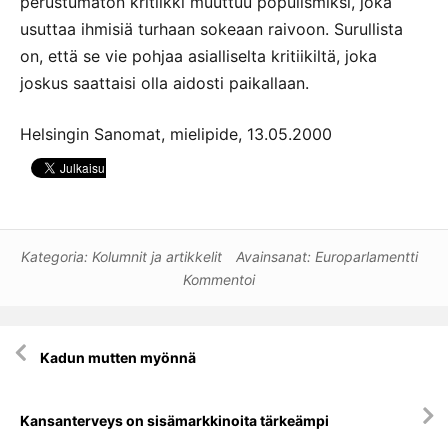
perustumaton kritiikki muuttuu populismiksi, joka
usuttaa ihmisiä turhaan sokeaan raivoon. Surullista
on, että se vie pohjaa asialliselta kritiikiltä, joka
joskus saattaisi olla aidosti paikallaan.
Helsingin Sanomat, mielipide, 13.05.2000
Kategoria:
Kolumnit ja artikkelit
Avainsanat:
Europarlamentti
Kommentoi
Artikkelien
Kadun mutten myönnä
selaus
Kansanterveys on sisämarkkinoita tärkeämpi