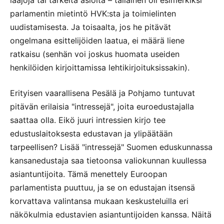
parlamentin mietintö HVK:sta ja toimielinten
uudistamisesta. Ja toisaalta, jos he pitävät
ongelmana esittelijöiden laatua, ei määrä liene
ratkaisu (senhän voi joskus huomata useiden
henkilöiden kirjoittamissa lehtikirjoituksissakin).
Erityisen vaarallisena Pesälä ja Pohjamo tuntuvat
pitävän erilaisia "intressejä", joita euroedustajalla
saattaa olla. Eikö juuri intressien kirjo tee
edustuslaitoksesta edustavan ja ylipäätään
tarpeellisen? Lisää "intressejä" Suomen eduskunnassa
kansanedustaja saa tietoonsa valiokunnan kuullessa
asiantuntijoita. Tämä menettely Euroopan
parlamentista puuttuu, ja se on edustajan itsensä
korvattava valintansa mukaan keskusteluilla eri
näkökulmia edustavien asiantuntijoiden kanssa. Näitä