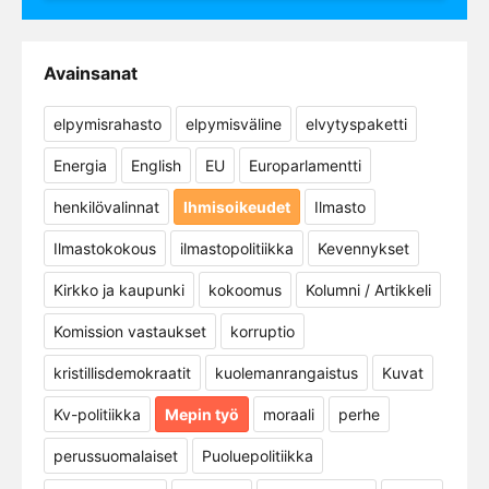
Avainsanat
elpymisrahasto
elpymisväline
elvytyspaketti
Energia
English
EU
Europarlamentti
henkilövalinnat
Ihmisoikeudet
Ilmasto
Ilmastokokous
ilmastopolitiikka
Kevennykset
Kirkko ja kaupunki
kokoomus
Kolumni / Artikkeli
Komission vastaukset
korruptio
kristillisdemokraatit
kuolemanrangaistus
Kuvat
Kv-politiikka
Mepin työ
moraali
perhe
perussuomalaiset
Puoluepolitiikka