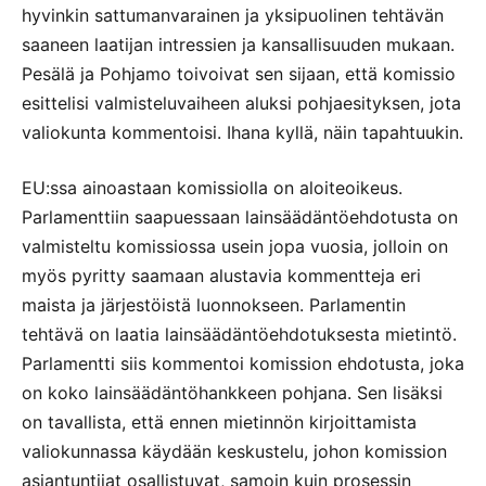
hyvinkin sattumanvarainen ja yksipuolinen tehtävän
saaneen laatijan intressien ja kansallisuuden mukaan.
Pesälä ja Pohjamo toivoivat sen sijaan, että komissio
esittelisi valmisteluvaiheen aluksi pohjaesityksen, jota
valiokunta kommentoisi. Ihana kyllä, näin tapahtuukin.
EU:ssa ainoastaan komissiolla on aloiteoikeus.
Parlamenttiin saapuessaan lainsäädäntöehdotusta on
valmisteltu komissiossa usein jopa vuosia, jolloin on
myös pyritty saamaan alustavia kommentteja eri
maista ja järjestöistä luonnokseen. Parlamentin
tehtävä on laatia lainsäädäntöehdotuksesta mietintö.
Parlamentti siis kommentoi komission ehdotusta, joka
on koko lainsäädäntöhankkeen pohjana. Sen lisäksi
on tavallista, että ennen mietinnön kirjoittamista
valiokunnassa käydään keskustelu, johon komission
asiantuntijat osallistuvat, samoin kuin prosessin