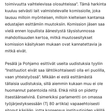
toimivuutta vaihtelevissa olosuhteissa". Tämä harkinta
kuuluu selvästi lait valmistelevalle komissiolle, joka
lausuu milloin myönteisen, milloin kielteisen kantansa
edustajien esittämiin muutoksiin. Komission jäsen saa
vielä ennen lopullista äänestystä täysistunnossa
mahdollisuuden kertoa, mitkä muutosesitykset
komission käsityksen mukaan ovat kannatettavia ja
mitkä eivät.
Pesälä ja Pohjamo esittivät useita uudistuksia tyyliin
"Instituutiot eivät saa lähtökohtaisesti olla eri puolilla,
vaan yhteistyössä". Mikään ei estä esittämästä
tällaisia uudistuksia, sillä aiemmin kukaan muu ei ole
huomannut patentoida niitä. Ehkä niitä on pidetty
itsestäänselvinä. Esimerkiksi parlamentti on omassa
työjärjestyksessään (Tj 80 artikla) vapaaehtoisesti
sitonut käsiään, jotta konsensus instituutioiden välillä