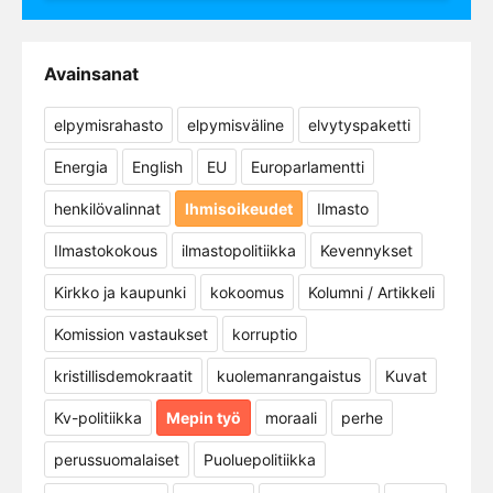
Avainsanat
elpymisrahasto
elpymisväline
elvytyspaketti
Energia
English
EU
Europarlamentti
henkilövalinnat
Ihmisoikeudet
Ilmasto
Ilmastokokous
ilmastopolitiikka
Kevennykset
Kirkko ja kaupunki
kokoomus
Kolumni / Artikkeli
Komission vastaukset
korruptio
kristillisdemokraatit
kuolemanrangaistus
Kuvat
Kv-politiikka
Mepin työ
moraali
perhe
perussuomalaiset
Puoluepolitiikka