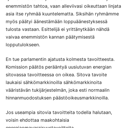
enemmistön tahtoa, vaan alleviivasi oikeuttaan linjata
asia itse ryhmää kuuntelematta. Siksihän ryhmämme
myös päätyi äänestämään loppuäänestyksessä
tulosta vastaan. Esittelijä ei yrittänytkään nähdä
vaivaa enemmistön kannan päätymisestä
lopputulokseen.
En tue parlamentin ajatusta kolmesta tavoitteesta.
Komission päätös perääntyä uusiutuvan energian
sitovassa tavoitteessa on oikea. Sitova tavoite
laukaisi sähkömarkkinoilla sähkömarkkinoita
vääristävän tukijärjestelmän, joka esti normaalin
hinnanmuodostuksen päästöoikeusmarkkinoilla.
Jos useampia sitovia tavoitteita todella halutaan,
voisin ehdottaa maakohtaisia
energiaomavaraisuustavoitteita.