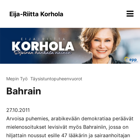
Siirry
sisältöön
Eija-Riitta Korhola
Mepin Työ
Täysistuntopuheenvuorot
Bahrain
27.10.2011
Arvoisa puhemies, arabikevään demokratiaa peräävät
mielenosoitukset levisivät myös Bahrainiin, jossa on
hiljattain noussut esille 47 lääkärin ja sairaanhoitajan