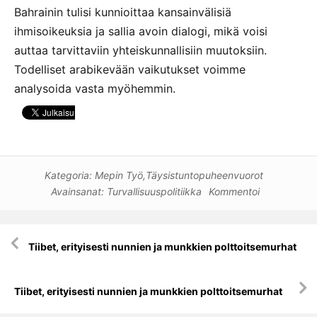
Bahrainin tulisi kunnioittaa kansainvälisiä
ihmisoikeuksia ja sallia avoin dialogi, mikä voisi
auttaa tarvittaviin yhteiskunnallisiin muutoksiin.
Todelliset arabikevään vaikutukset voimme
analysoida vasta myöhemmin.
Kategoria:
Mepin Työ
,
Täysistuntopuheenvuorot
Avainsanat:
Turvallisuuspolitiikka
Kommentoi
Artikkelien
Tiibet, erityisesti nunnien ja munkkien polttoitsemurhat
selaus
Tiibet, erityisesti nunnien ja munkkien polttoitsemurhat