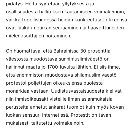
pidätys. Heitä syytetään yllytyksestä ja
osallisuudesta hallituksen kaatamiseen voimakeinoin,
vaikka todellisuudessa heidän konkreettiset rikkeensä
ovat lääkärin etiikan seuraaminen ja haavoittuneiden
mielenosoittajien hoitaminen.
On huomattava, että Bahrainissa 30 prosenttia
väestöstä muodostava sunnimuslimiväestö on
hallinnut maata jo 1700-luvulta lähtien. Ei siis ihme,
että enemmistön muodostava shiiamuslimiväestö
protestoi poljettujen oikeuksiensa puolesta
monarkiaa vastaan. Uudistusvastaisuudesta kielivät
niin ihmisoikeusaktivisteille ilman asianmukaisia
perusteita annetut ankarat tuomiot kuin myös kovan
luokan sensuuri internetissä. Protestit on tavan
mukaisesti taltutettu voimakeinoin.