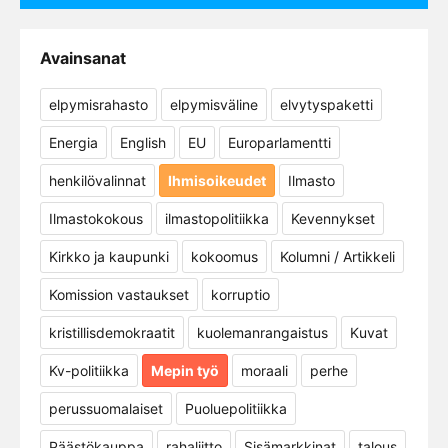
Avainsanat
elpymisrahasto
elpymisväline
elvytyspaketti
Energia
English
EU
Europarlamentti
henkilövalinnat
Ihmisoikeudet
Ilmasto
Ilmastokokous
ilmastopolitiikka
Kevennykset
Kirkko ja kaupunki
kokoomus
Kolumni / Artikkeli
Komission vastaukset
korruptio
kristillisdemokraatit
kuolemanrangaistus
Kuvat
Kv-politiikka
Mepin työ
moraali
perhe
perussuomalaiset
Puoluepolitiikka
Päästökauppa
rahaliitto
Sisämarkkinat
talous