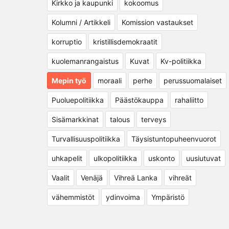
Kirkko ja kaupunki
kokoomus
Kolumni / Artikkeli
Komission vastaukset
korruptio
kristillisdemokraatit
kuolemanrangaistus
Kuvat
Kv-politiikka
Mepin työ
moraali
perhe
perussuomalaiset
Puoluepolitiikka
Päästökauppa
rahaliitto
Sisämarkkinat
talous
terveys
Turvallisuuspolitiikka
Täysistuntopuheenvuorot
uhkapelit
ulkopolitiikka
uskonto
uusiutuvat
Vaalit
Venäjä
Vihreä Lanka
vihreät
vähemmistöt
ydinvoima
Ympäristö