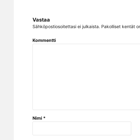
Vastaa
Sähköpostiosoitettasi ei julkaista.
Pakolliset kentät o
Kommentti
Nimi
*