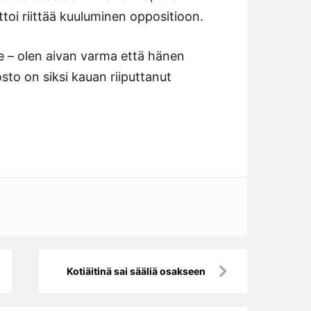
toi riittää kuuluminen oppositioon.
le – olen aivan varma että hänen
osto on siksi kauan riiputtanut
Kotiäitinä sai sääliä osakseen