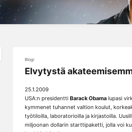
Blogi
Elvytystä akateemisemm
25.1.2009
USA:n presidentti
Barack Obama
lupasi vi
kymmenet tuhannet valtion koulut, korkeakou
työtiloilla, laboratorioilla ja kirjastoilla. U
miljoonan dollarin starttipaketti, jolla voi