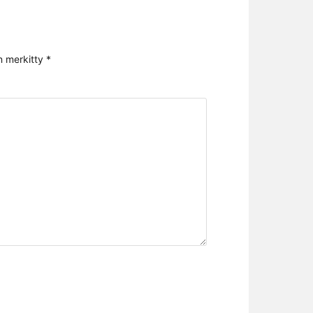
n merkitty
*