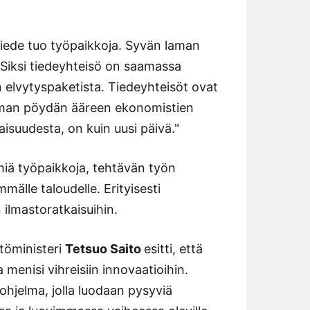
tiede tuo työpaikkoja. Syvän laman
 Siksi tiedeyhteisö on saamassa
n elvytyspaketista. Tiedeyhteisöt ovat
saman pöydän ääreen ekonomistien
suudesta, on kuin uusi päivä."
miä työpaikkoja, tehtävän työn
mälle taloudelle. Erityisesti
ilmastoratkaisuihin.
töministeri
Tetsuo Saito
esitti, että
 menisi vihreisiin innovaatioihin.
hjelma, jolla luodaan pysyviä