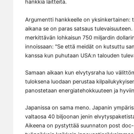
hankkia laitteita.
Argumentti hankkeelle on yksinkertainen: 
aikana se on paras satsaus tulevaisuuteen.
merkittävän lohkaisun 750 miljardin dollari
innoissaan: "Se että meidät on kutsuttu 
kanssa kun puhutaan USA:n talouden tulevai
Samaan aikaan kun elvytysraha luo välittö
tuloksena luodaan perustaa kilpailukykyisem
panostetaan energiatehokkuuteen ja hyviin 
Japanissa on sama meno. Japanin ympäris
valtaosa 40 biljoonan jenin elvytyspaketista
Aikeena on pystyttää suunnaton post doc-o