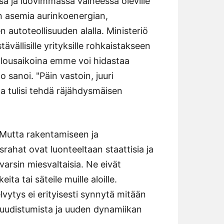
a ja luovimmassa vaiheessa oleville
nin asemia aurinkoenergian,
 autoteollisuuden alalla. Ministeriö
ävällisille yrityksille rohkaistakseen
talousaikoina emme voi hidastaa
o sanoi. "Päin vastoin, juuri
a tulisi tehdä räjähdysmäisen
. Mutta rakentamiseen ja
ysrahat ovat luonteeltaan staattisia ja
a varsin miesvaltaisia. Ne eivät
ta tai säteile muille aloille.
lvytys ei erityisesti synnytä mitään
oa uudistumista ja uuden dynamiikan