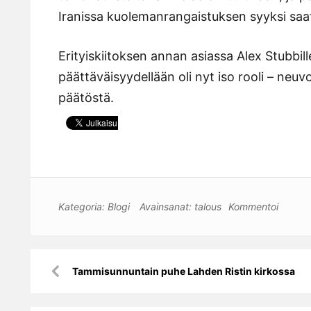
Iranissa kuolemanrangaistuksen syyksi saat
Erityiskiitoksen annan asiassa Alex Stubbil
päättäväisyydellään oli nyt iso rooli – neuv
päätöstä.
Kategoria:
Blogi
Avainsanat:
talous
Kommentoi
Artikkelien
Tammisunnuntain puhe Lahden Ristin kirkossa
selaus