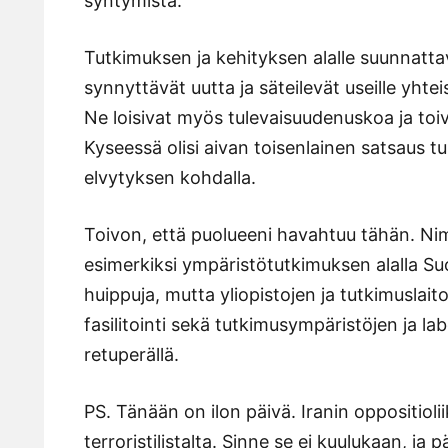
syntymistä.
Tutkimuksen ja kehityksen alalle suunnatta
synnyttävät uutta ja säteilevät useille yhte
Ne loisivat myös tulevaisuudenuskoa ja toivoa
Kyseessä olisi aivan toisenlainen satsaus t
elvytyksen kohdalla.
Toivon, että puolueeni havahtuu tähän. Nimen
esimerkiksi ympäristötutkimuksen alalla Su
huippuja, mutta yliopistojen ja tutkimuslaito
fasilitointi sekä tutkimusympäristöjen ja la
retuperällä.
PS. Tänään on ilon päivä. Iranin oppositioli
terroristilistalta. Sinne se ei kuulukaan, ja 