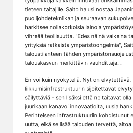
työpaikkoja kaikkein innovaatiorikkaimmass
tieteen taitajille. Saito halusi nostaa Japa
puolijohdetekniikan ja seuraavan sukupolven
harkitsee nollakorkoisia lainoja ympäristöyst
vihreää teollisuutta. "Edes näinä vaikeina 
yrityksiä ratkaista ympäristöongelmia", Sait
taloustilanteen tähden ympäristönsuojelust
talouskasvun merkittävin vauhdittaja.".
En voi kuin nyökytellä. Nyt on elvytettävä
liikkumisinfrastruktuurin sijoitettavat elvyt
säilyttäviä – sen lisäksi että ne taitavat oll
juurikaan kanavoi innovaatioita, uusia hankkei
Perinteiseen infrastruktuuriin kohdistunut e
uutta, eikä se lisää talouden tervettä, ait