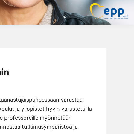
in
rkaanastujaispuheessaan varustaa
lut ja yliopistot hyvin varustetuilla
usille professoreille myönnetään
 kunnostaa tutkimusympäristöä ja