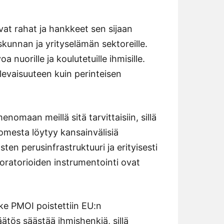
vat rahat ja hankkeet sen sijaan
iskunnan ja yrityselämän sektoreille.
 nuorille ja koulutetuille ihmisille.
ulevaisuuteen kuin perinteisen
omaan meillä sitä tarvittaisiin, sillä
omesta löytyy kansainvälisiä
sten perusinfrastruktuuri ja erityisesti
boratorioiden instrumentointi ovat
ike PMOI poistettiin EU:n
päätös säästää ihmishenkiä, sillä