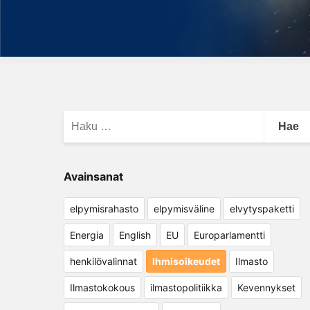
Haku:
Avainsanat
elpymisrahasto
elpymisväline
elvytyspaketti
Energia
English
EU
Europarlamentti
henkilövalinnat
Ihmisoikeudet
Ilmasto
Ilmastokokous
ilmastopolitiikka
Kevennykset