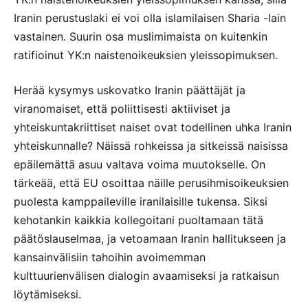
Iranin perustuslaki ei voi olla islamilaisen Sharia -lain
vastainen. Suurin osa muslimimaista on kuitenkin
ratifioinut YK:n naistenoikeuksien yleissopimuksen.
Herää kysymys uskovatko Iranin päättäjät ja
viranomaiset, että poliittisesti aktiiviset ja
yhteiskuntakriittiset naiset ovat todellinen uhka Iranin
yhteiskunnalle? Näissä rohkeissa ja sitkeissä naisissa
epäilemättä asuu valtava voima muutokselle. On
tärkeää, että EU osoittaa näille perusihmisoikeuksien
puolesta kamppaileville iranilaisille tukensa. Siksi
kehotankin kaikkia kollegoitani puoltamaan tätä
päätöslauselmaa, ja vetoamaan Iranin hallitukseen ja
kansainvälisiin tahoihin avoimemman
kulttuurienvälisen dialogin avaamiseksi ja ratkaisun
löytämiseksi.