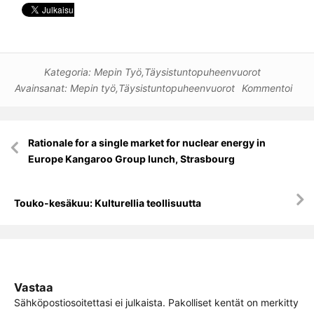
Kategoria:
Mepin Työ
,
Täysistuntopuheenvuorot
Avainsanat:
Mepin työ
,
Täysistuntopuheenvuorot
Kommentoi
Artikkelien
Rationale for a single market for nuclear energy in
selaus
Europe Kangaroo Group lunch, Strasbourg
Touko-kesäkuu: Kulturellia teollisuutta
Vastaa
Sähköpostiosoitettasi ei julkaista.
Pakolliset kentät on merkitty