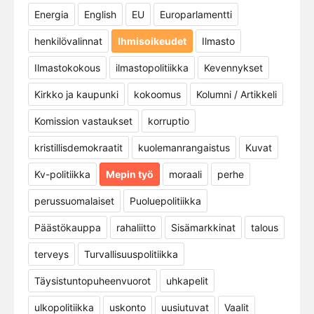
Energia
English
EU
Europarlamentti
henkilövalinnat
Ihmisoikeudet
Ilmasto
Ilmastokokous
ilmastopolitiikka
Kevennykset
Kirkko ja kaupunki
kokoomus
Kolumni / Artikkeli
Komission vastaukset
korruptio
kristillisdemokraatit
kuolemanrangaistus
Kuvat
Kv-politiikka
Mepin työ
moraali
perhe
perussuomalaiset
Puoluepolitiikka
Päästökauppa
rahaliitto
Sisämarkkinat
talous
terveys
Turvallisuuspolitiikka
Täysistuntopuheenvuorot
uhkapelit
ulkopolitiikka
uskonto
uusiutuvat
Vaalit