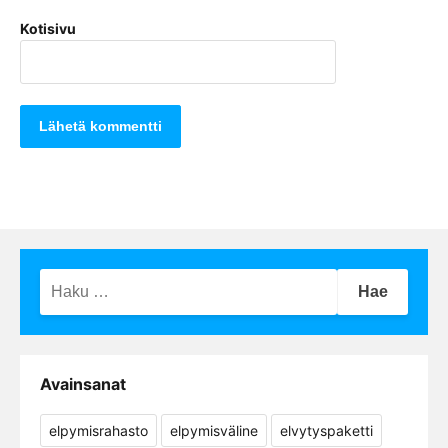
Kotisivu
Haku:
Avainsanat
elpymisrahasto
elpymisväline
elvytyspaketti