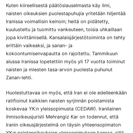
Kuten kiireellisestä päätöslauselmasta käy ilmi,
naisten oikeuksien puolestapuhujia yritetään hiljentää
Iranissa voimallisin keinoin; heitä on pidätetty,
kuulusteltu ja tuomittu vankeuteen, toisia uhkaillaan
jopa kivittämisellä. Kansalaisjärjestötoiminta on tehty
erittäin vaikeaksi, ja sanan- ja
kokoontumisenvapautta on rajoitettu. Tammikuun
alussa Iranissa lopetettiin myös yli 17 vuotta toiminut
naisten ja miesten tasa-arvon puolesta puhunut
Zanan-lehti.
Huolestuttavaa on myös, että Iran ei ole edelleenkään
ratifioinut kaikkien naisten syrjinnän poistamista
koskevaa YK:n yleissopimusta (CEDAW). Iranilainen
ihmisoikeusjuristi Mehrangiz Kar on todennut, että
Iranin oikeusjärjestelmä on täysin yhteensopimaton
YK:n naistenoikeuksien yleissopimuksen kanssa, sillä