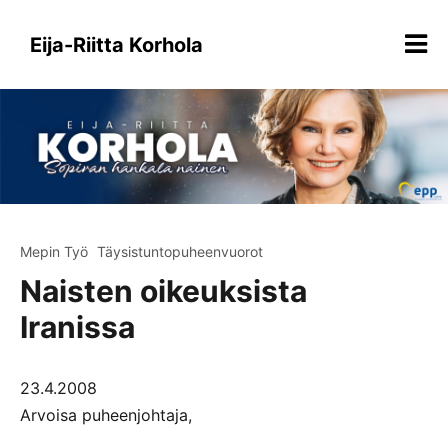
Siirry
sisältöön
Eija-Riitta Korhola
Mepin Työ
Täysistuntopuheenvuorot
Naisten oikeuksista
Iranissa
23.4.2008
Arvoisa puheenjohtaja,