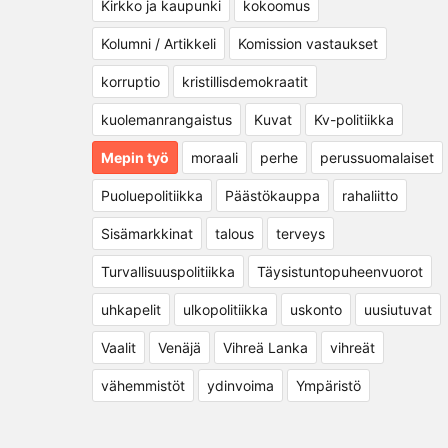
Kirkko ja kaupunki
kokoomus
Kolumni / Artikkeli
Komission vastaukset
korruptio
kristillisdemokraatit
kuolemanrangaistus
Kuvat
Kv-politiikka
Mepin työ
moraali
perhe
perussuomalaiset
Puoluepolitiikka
Päästökauppa
rahaliitto
Sisämarkkinat
talous
terveys
Turvallisuuspolitiikka
Täysistuntopuheenvuorot
uhkapelit
ulkopolitiikka
uskonto
uusiutuvat
Vaalit
Venäjä
Vihreä Lanka
vihreät
vähemmistöt
ydinvoima
Ympäristö