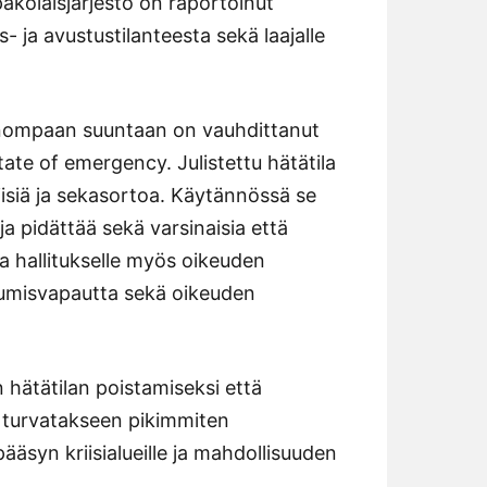
akolaisjärjestö on raportoinut
s- ja avustustilanteesta sekä laajalle
uonompaan suuntaan on vauhdittanut
tate of emergency. Julistettu hätätila
iisiä ja sekasortoa. Käytännössä se
ja pidättää sekä varsinaisia että
aa hallitukselle myös oikeuden
ntumisvapautta sekä oikeuden
n hätätilan poistamiseksi että
 turvatakseen pikimmiten
ääsyn kriisialueille ja mahdollisuuden