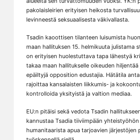
alueelta sen turvattomuuden vuoksi. YK:n p
pakolaisleirien erityisen heikosta turvallisuu
levinneestä seksuaalisesta väkivallasta.
Tsadin kaoottisen tilanteen luisumista h
maan hallituksen 15. helmikuuta julistama s
on erityisen huolestuttava tapa lähestyä kr
takaa maan hallitukselle oikeuden hiljentää 
epäiltyjä opposition edustajia. Hätätila ant
rajoittaa kansalaisten liikkumis- ja kokoo
kontrolloida yksityistä ja valtion mediaa.
EU:n pitäisi sekä vedota Tsadin hallituksee
kannustaa Tsadia tiiviimpään yhteistyöhön
humanitaarista apua tarjoavien järjestöjen p
työskennellä siellä.