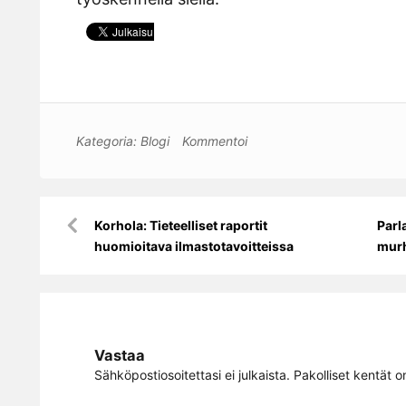
Kategoria:
Blogi
Kommentoi
Artikkelien
Korhola: Tieteelliset raportit
Parl
selaus
huomioitava ilmastotavoitteissa
murh
Vastaa
Sähköpostiosoitettasi ei julkaista.
Pakolliset kentät o