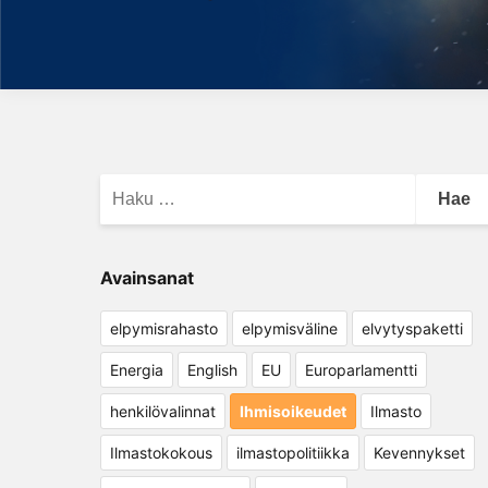
Haku:
Avainsanat
elpymisrahasto
elpymisväline
elvytyspaketti
Energia
English
EU
Europarlamentti
henkilövalinnat
Ihmisoikeudet
Ilmasto
Ilmastokokous
ilmastopolitiikka
Kevennykset