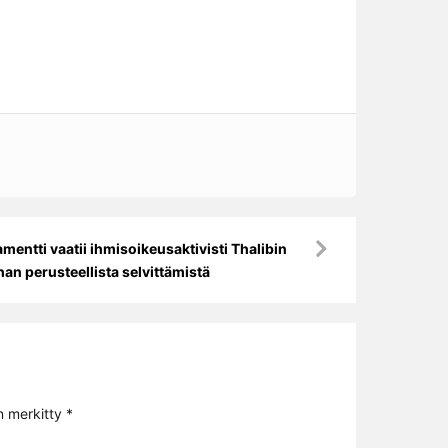
amentti vaatii ihmisoikeusaktivisti Thalibin
an perusteellista selvittämistä
n merkitty
*