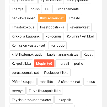
Energia
English
EU
Europarlamentti
henkilövalinnat
Ihmisoikeudet
Ilmasto
Ilmastokokous
ilmastopolitiikka
Kevennykset
Kirkko ja kaupunki
kokoomus
Kolumni / Artikkeli
Komission vastaukset
korruptio
kristillisdemokraatit
kuolemanrangaistus
Kuvat
Kv-politiikka
Mepin työ
moraali
perhe
perussuomalaiset
Puoluepolitiikka
Päästökauppa
rahaliitto
Sisämarkkinat
talous
terveys
Turvallisuuspolitiikka
Täysistuntopuheenvuorot
uhkapelit