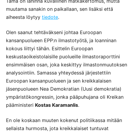
Tämä on lähinnä kuvallinen matkakertomus, mutta
muutama sanakin on paikallaan, sen lisäksi että
aiheesta löytyy
tiedote
.
Olen saanut tehtäväkseni johtaa Euroopan
kansanpuolueen EPP:n ilmastotyötä, ja Ioanninan
kokous liittyi tähän. Esittelin Euroopan
keskustaoikeistolaisille puolueille ilmastoraporttini
ensimmäisen osan, joka keskittyy ilmastonmuutoksen
analysointiin. Samassa yhteydessä järjestettiin
Euroopan kansanpuolueen ja sen kreikkalaisen
jäsenpuolueen Nea Demokratian (Uusi demokratia)
ympäristökongressin, jonka pääpuhujana oli Kreikan
pääministeri
Kostas Karamanlis
.
En ole koskaan muuten kokenut politiikassa mitään
sellaista hurmosta, jota kreikkalaiset tuntuvat