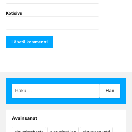
Kotisivu
Haku:
Avainsanat
elpymisrahasto
elpymisväline
elvytyspaketti