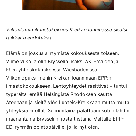
Viikonlopun ilmastokokous Kreikan Ionninassa sisälsi
raikkaita ehdotuksia
Elämä on joskus siirtymistä kokouksesta toiseen.
Viime viikolla olin Brysselin lisäksi AKT-maiden ja
EU:n yhteiskokouksessa Wiesbadenissa.
Viikonlopuksi menin Kreikan Ioanninaan EPP:n
ilmastokokoukseen. Lentoyhteydet rasittivat – tuntui
typerältä lentää Helsingistä Rhodoksen kautta
Ateenaan ja sieltä ylös Luoteis-Kreikkaan mutta muita
yhteyksiä ei ollut. Sunnuntaina palattuani kotiin lähdin
maanantaina Brysseliin, josta tiistaina Maltalle EPP-
ED-ryhmän opintopäiville, joilla nyt olen.