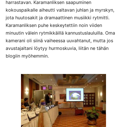
harrastavan. Karamanliksen saapuminen
kokouspaikalle aiheutti valtavan juhlan ja myrskyn,
jota huutosakit ja dramaattinen musiikki rytmitti.
Karamanliksen puhe keskeytettiin noin viiden
minuutin välein rytmikkäillä kannustuslauluilla. Oma
kamerani oli siinä vaiheessa uuvahtanut, mutta jos
avustajaltani löytyy hurmoskuvia, liitän ne tähän
blogiin myöhemmin.