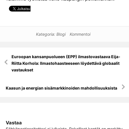
Kategoria:
Blogi
Kommentoi
Artikkelien
Euroopan kansanpuolueen (EPP) ilmastovastaava Eija-
selaus
Riitta Korhola: Ilmastohaasteeseen löydettävä globaalit
vastaukset
Kaasun ja energian sisämarkkinoiden mahdollisuuksista
Vastaa
Sähköpostiosoitettasi ei julkaista.
Pakolliset kentät on merkitty