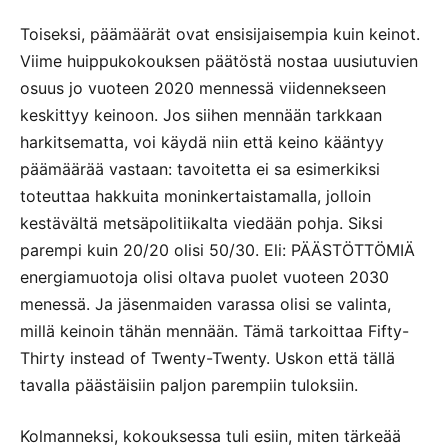
Toiseksi, päämäärät ovat ensisijaisempia kuin keinot.
Viime huippukokouksen päätöstä nostaa uusiutuvien
osuus jo vuoteen 2020 mennessä viidennekseen
keskittyy keinoon. Jos siihen mennään tarkkaan
harkitsematta, voi käydä niin että keino kääntyy
päämäärää vastaan: tavoitetta ei sa esimerkiksi
toteuttaa hakkuita moninkertaistamalla, jolloin
kestävältä metsäpolitiikalta viedään pohja. Siksi
parempi kuin 20/20 olisi 50/30. Eli: PÄÄSTÖTTÖMIÄ
energiamuotoja olisi oltava puolet vuoteen 2030
menessä. Ja jäsenmaiden varassa olisi se valinta,
millä keinoin tähän mennään. Tämä tarkoittaa Fifty-
Thirty instead of Twenty-Twenty. Uskon että tällä
tavalla päästäisiin paljon parempiin tuloksiin.
Kolmanneksi, kokouksessa tuli esiin, miten tärkeää