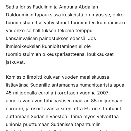
Sadia Idriss Fadulinin ja Amouna Abdallah
Daldouminin tapauksissa keskeistä on myös se, onko
tuomioistuin itse vahvistanut tuomioiden kumoamisen
vai onko se hallituksen tekemä temppu
kansainvälisen painostuksen edessä. Jos
ihmisoikeuksien kunnioittaminen ei ole
tuomioistuimien oikeusperiaatteena, loukkaukset
jatkuvat.
Komissio ilmoitti kuluvan vuoden maaliskuussa
lisäävänsä Sudanille antamaansa humanitaarista apua
45 miljoonalla eurolla (korottaen vuonna 2007
annettavan avun tähänastisen määrän 85 miljoonaan
euroon), ja osoittavansa siten, että EU on sitoutunut
auttamaan Sudanin väestöä. Tämä myös velvoittaa
unionia puuttumaan Sudanissa tapahtumiin