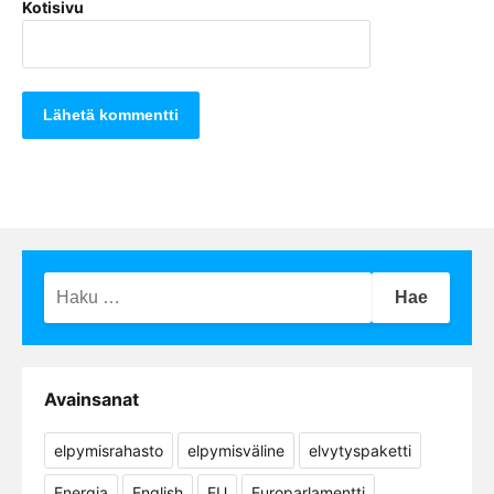
Kotisivu
Haku:
Avainsanat
elpymisrahasto
elpymisväline
elvytyspaketti
Energia
English
EU
Europarlamentti