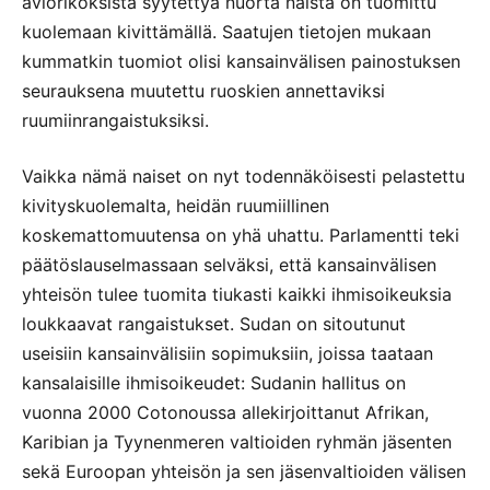
aviorikoksista syytettyä nuorta naista on tuomittu
kuolemaan kivittämällä. Saatujen tietojen mukaan
kummatkin tuomiot olisi kansainvälisen painostuksen
seurauksena muutettu ruoskien annettaviksi
ruumiinrangaistuksiksi.
Vaikka nämä naiset on nyt todennäköisesti pelastettu
kivityskuolemalta, heidän ruumiillinen
koskemattomuutensa on yhä uhattu. Parlamentti teki
päätöslauselmassaan selväksi, että kansainvälisen
yhteisön tulee tuomita tiukasti kaikki ihmisoikeuksia
loukkaavat rangaistukset. Sudan on sitoutunut
useisiin kansainvälisiin sopimuksiin, joissa taataan
kansalaisille ihmisoikeudet: Sudanin hallitus on
vuonna 2000 Cotonoussa allekirjoittanut Afrikan,
Karibian ja Tyynenmeren valtioiden ryhmän jäsenten
sekä Euroopan yhteisön ja sen jäsenvaltioiden välisen