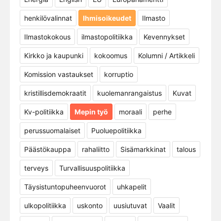
henkilövalinnat
Ihmisoikeudet
Ilmasto
Ilmastokokous
ilmastopolitiikka
Kevennykset
Kirkko ja kaupunki
kokoomus
Kolumni / Artikkeli
Komission vastaukset
korruptio
kristillisdemokraatit
kuolemanrangaistus
Kuvat
Kv-politiikka
Mepin työ
moraali
perhe
perussuomalaiset
Puoluepolitiikka
Päästökauppa
rahaliitto
Sisämarkkinat
talous
terveys
Turvallisuuspolitiikka
Täysistuntopuheenvuorot
uhkapelit
ulkopolitiikka
uskonto
uusiutuvat
Vaalit