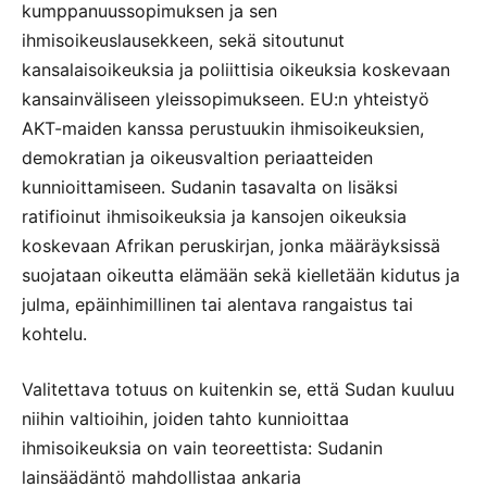
kumppanuussopimuksen ja sen
ihmisoikeuslausekkeen, sekä sitoutunut
kansalaisoikeuksia ja poliittisia oikeuksia koskevaan
kansainväliseen yleissopimukseen. EU:n yhteistyö
AKT-maiden kanssa perustuukin ihmisoikeuksien,
demokratian ja oikeusvaltion periaatteiden
kunnioittamiseen. Sudanin tasavalta on lisäksi
ratifioinut ihmisoikeuksia ja kansojen oikeuksia
koskevaan Afrikan peruskirjan, jonka määräyksissä
suojataan oikeutta elämään sekä kielletään kidutus ja
julma, epäinhimillinen tai alentava rangaistus tai
kohtelu.
Valitettava totuus on kuitenkin se, että Sudan kuuluu
niihin valtioihin, joiden tahto kunnioittaa
ihmisoikeuksia on vain teoreettista: Sudanin
lainsäädäntö mahdollistaa ankaria