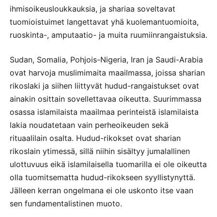
ihmisoikeusloukkauksia, ja shariaa soveltavat
tuomioistuimet langettavat yhä kuolemantuomioita,
ruoskinta-, amputaatio- ja muita ruumiinrangaistuksia.
Sudan, Somalia, Pohjois-Nigeria, Iran ja Saudi-Arabia
ovat harvoja muslimimaita maailmassa, joissa sharian
rikoslaki ja siihen liittyvät hudud-rangaistukset ovat
ainakin osittain sovellettavaa oikeutta. Suurimmassa
osassa islamilaista maailmaa perinteistä islamilaista
lakia noudatetaan vain perheoikeuden sekä
rituaalilain osalta. Hudud-rikokset ovat sharian
rikoslain ytimessä, sillä niihin sisältyy jumalallinen
ulottuvuus eikä islamilaisella tuomarilla ei ole oikeutta
olla tuomitsematta hudud-rikokseen syyllistynyttä.
Jälleen kerran ongelmana ei ole uskonto itse vaan
sen fundamentalistinen muoto.