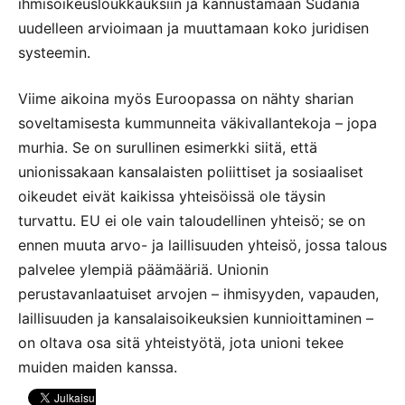
ihmisoikeusloukkauksiin ja kannustamaan Sudania
uudelleen arvioimaan ja muuttamaan koko juridisen
systeemin.
Viime aikoina myös Euroopassa on nähty sharian
soveltamisesta kummunneita väkivallantekoja – jopa
murhia. Se on surullinen esimerkki siitä, että
unionissakaan kansalaisten poliittiset ja sosiaaliset
oikeudet eivät kaikissa yhteisöissä ole täysin
turvattu. EU ei ole vain taloudellinen yhteisö; se on
ennen muuta arvo- ja laillisuuden yhteisö, jossa talous
palvelee ylempiä päämääriä. Unionin
perustavanlaatuiset arvojen – ihmisyyden, vapauden,
laillisuuden ja kansalaisoikeuksien kunnioittaminen –
on oltava osa sitä yhteistyötä, jota unioni tekee
muiden maiden kanssa.