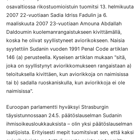
osavaltiossa rikostuomioistuin tuomitsi 13. helmikuuta
2007 22-vuotiaan Sadia Idriss Fadulin ja 6.
maaliskuuta 2007 23-vuotiaan Amouna Abdallah
Daldoumin kuolemanrangaistukseen kivittämällä,
koska he olivat syyllistyneet aviorikokseen. Naisia
syytettiin Sudanin vuoden 1991 Penal Code artiklan
146 (a) perusteella. Kyseisen artiklan mukaan "sitä,
joka on syyllistynyt aviorikkomukseen rangaistaan a)
teloituksella kivittäen, kun aviorikkoja on naimisissa
tai b) sadalla ruoskaniskulla, kun aviorikkoja ei ole
naimisissa".
Euroopan parlamentti hyväksyi Strasburgin
täysistunnossaan 24.5. päätöslauselman Sudanin
ihmisoikeusloukkauksista – olin yksi päätöslauselman
laatijoista. Erityisesti mepit tuomitsivat sen, että kaksi