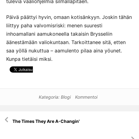
tulevia vaaliohjelmia silmälläpitäen.
Päivä päättyi hyvin, omaan kotisänkyyn. Joskin tähän
liittyy paha valvomisriski: menen suuresti
inhoamallani aamukoneella takaisin Brysseliin
äänestämään valiokuntaan. Tarkoittanee sitä, etten
saa yöllä nukuttua – aamulento pilaa aina yöunet.
Kunpa tietäisi miksi.
Kategoria:
Blogi
Kommentoi
Artikkelien
The Times They Are A-Changin'
selaus