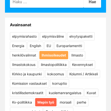
Avainsanat
elpymisrahasto
elpymisväline
elvytyspaketti
Energia
English
EU
Europarlamentti
henkilövalinnat
Ihmisoikeudet
Ilmasto
Ilmastokokous
ilmastopolitiikka
Kevennykset
Kirkko ja kaupunki
kokoomus
Kolumni / Artikkeli
Komission vastaukset
korruptio
kristillisdemokraatit
kuolemanrangaistus
Kuvat
Kv-politiikka
Mepin työ
moraali
perhe