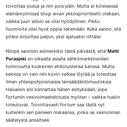
toivottaa joulua ja niin pois päin. Mutta ei kiireisessä
elämänrytmissä blogi aivan ykkösprioriteetti olekaan,
vaikka juuri silloin se olisi hyödyllinen. Pikku
huomioita olisi hyvä oppia tekemään. Kuka sanoo, etä
pitäisi kirjoittaa paljon, yksi ajatuskin riittäisi.
Niinpä sanoisin esimerkiksi tästä päivästä, että
Matti
Purasjoki
on oikealla asialla sähkömarkkinoiden
toimivuutta koskevien ehdotustensa kanssa. Mutta
keinoja on vain niin kovin vaikea löytää ja toteuttaa
ilman yhteispohjoismaisia lainsäädäntömuutoksia.
Haluaisin siis kannattaa hänen esityksiään, jopa
Fortumin vesivoimaehdotusta myöten – vaikka tuskin
toteutuvat. Toivottavasti Fortum saa tästä nyt
kuitenkin sen paineen niskaansa, jonka se vesivoiman
säätelystä ansaitsee.