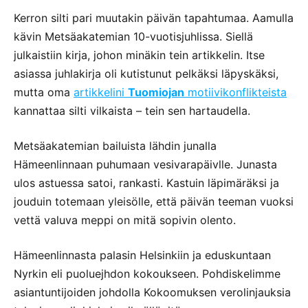
Kerron silti pari muutakin päivän tapahtumaa. Aamulla
kävin Metsäakatemian 10-vuotisjuhlissa. Siellä
julkaistiin kirja, johon minäkin tein artikkelin. Itse
asiassa juhlakirja oli kutistunut pelkäksi läpyskäksi,
mutta oma
artikkelini
Tuomiojan
motiivikonflikteista
kannattaa silti vilkaista – tein sen hartaudella.
Metsäakatemian bailuista lähdin junalla
Hämeenlinnaan puhumaan vesivarapäivlle. Junasta
ulos astuessa satoi, rankasti. Kastuin läpimäräksi ja
jouduin totemaan yleisölle, että päivän teeman vuoksi
vettä valuva meppi on mitä sopivin olento.
Hämeenlinnasta palasin Helsinkiin ja eduskuntaan
Nyrkin eli puoluejhdon kokoukseen. Pohdiskelimme
asiantuntijoiden johdolla Kokoomuksen verolinjauksia