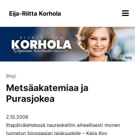
Siirry
sisältöön
Eija-Riitta Korhola
Blogi
Metsäakatemiaa ja
Purasjokea
2.10.2006
Iltapäivälehdessä naureskeltiin aiheellisesti monen
tunnetun bloggaajan laiskuudelle – Kaija Koo