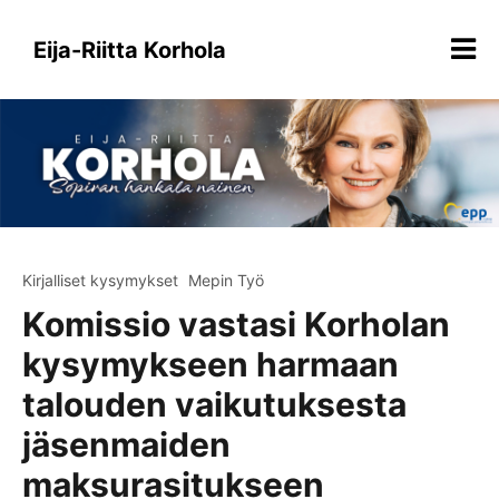
Siirry
sisältöön
Eija-Riitta Korhola
Kirjalliset kysymykset
Mepin Työ
Komissio vastasi Korholan
kysymykseen harmaan
talouden vaikutuksesta
jäsenmaiden
maksurasitukseen