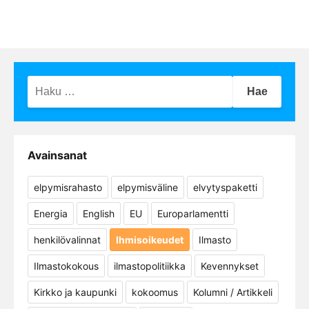
Haku:
Avainsanat
elpymisrahasto
elpymisväline
elvytyspaketti
Energia
English
EU
Europarlamentti
henkilövalinnat
Ihmisoikeudet
Ilmasto
Ilmastokokous
ilmastopolitiikka
Kevennykset
Kirkko ja kaupunki
kokoomus
Kolumni / Artikkeli