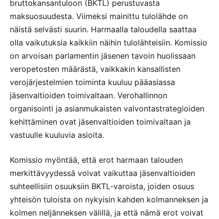
bruttokansantuloon (BKTL) perustuvasta
maksuosuudesta. Viimeksi mainittu tulolähde on
näistä selvästi suurin. Harmaalla taloudella saattaa
olla vaikutuksia kaikkiin näihin tulolähteisiin. Komissio
on arvoisan parlamentin jäsenen tavoin huolissaan
veropetosten määrästä, vaikkakin kansallisten
verojärjestelmien toiminta kuuluu pääasiassa
jäsenvaltioiden toimivaltaan. Verohallinnon
organisointi ja asianmukaisten valvontastrategioiden
kehittäminen ovat jäsenvaltioiden toimivaltaan ja
vastuulle kuuluvia asioita.
Komissio myöntää, että erot harmaan talouden
merkittävyydessä voivat vaikuttaa jäsenvaltioiden
suhteellisiin osuuksiin BKTL-varoista, joiden osuus
yhteisön tuloista on nykyisin kahden kolmanneksen ja
kolmen neljänneksen välillä, ja että nämä erot voivat