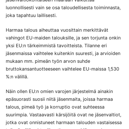
luonnollisesti vain se osa taloudellisesta toiminnasta,
joka tapahtuu laillisesti.
Harmaa talous aiheuttaa vuosittain merkittävät
vahingot EU-maiden talouksille, ja sen torjunta onkin
yksi EU:n tärkeimmistä tavoitteista. Tilanne eri
jäsenmaissa vaihtelee kuitenkin suuresti, ja arvioiden
mukaan mm. pimeän työn arvon suhde
bruttokansantuotteeseen vaihtelee EU-maissa 1,530
%:n välillä.
Näin ollen EU:n omien varojen järjestelmä ainakin
epäsuorasti suosii niitä jäsenmaita, joissa harmaa
talous, pimeä työ ja korruptio ovat suhteessa
suurimpia. Vastaavasti kärsijöitä ovat ne jäsenvaltiot,
jotka ovat onnistuneet harmaan talouden vastaisessa