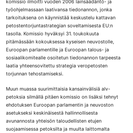
komissio ilmoitti vuoden 2006 lainsäädäntö- ja
työohjelmassaan laativansa tiedonannon, jonka
tarkoituksena on käynnistää keskustelu kattavan
petostentorjuntastrategian soveltamisesta EU:n
tasolla. Komissio hyväksyi 31. toukokuuta
pitämässään kokouksessa kyseisen neuvostolle,
Euroopan parlamentille ja Euroopan talous- ja
sosiaalikomitealle osoitetun tiedonannon tarpeesta
laatia yhteensovitettu strategia veropetosten
torjunnan tehostamiseksi.
Muun muassa suurimittaisia kansainvälisiä alv-
petoksia silmällä pitäen komissio on lisäksi tehnyt
ehdotuksen Euroopan parlamentin ja neuvoston
asetukseksi keskinäisestä hallinnollisesta
avunannosta yhteisön taloudellisten etujen
suojaamisessa petoksilta ja muulta laittomalta