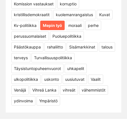
Komission vastaukset
korruptio
kristillisdemokraatit
kuolemanrangaistus
Kuvat
Kv-politiikka
Mepin työ
moraali
perhe
perussuomalaiset
Puoluepolitiikka
Päästökauppa
rahaliitto
Sisämarkkinat
talous
terveys
Turvallisuuspolitiikka
Täysistuntopuheenvuorot
uhkapelit
ulkopolitiikka
uskonto
uusiutuvat
Vaalit
Venäjä
Vihreä Lanka
vihreät
vähemmistöt
ydinvoima
Ympäristö