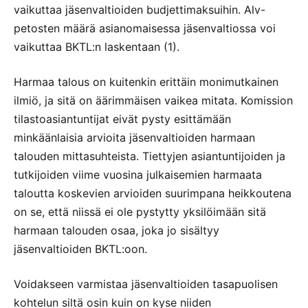
vaikuttaa jäsenvaltioiden budjettimaksuihin. Alv-
petosten määrä asianomaisessa jäsenvaltiossa voi
vaikuttaa BKTL:n laskentaan (1).
Harmaa talous on kuitenkin erittäin monimutkainen
ilmiö, ja sitä on äärimmäisen vaikea mitata. Komission
tilastoasiantuntijat eivät pysty esittämään
minkäänlaisia arvioita jäsenvaltioiden harmaan
talouden mittasuhteista. Tiettyjen asiantuntijoiden ja
tutkijoiden viime vuosina julkaisemien harmaata
taloutta koskevien arvioiden suurimpana heikkoutena
on se, että niissä ei ole pystytty yksilöimään sitä
harmaan talouden osaa, joka jo sisältyy
jäsenvaltioiden BKTL:oon.
Voidakseen varmistaa jäsenvaltioiden tasapuolisen
kohtelun siltä osin kuin on kyse niiden