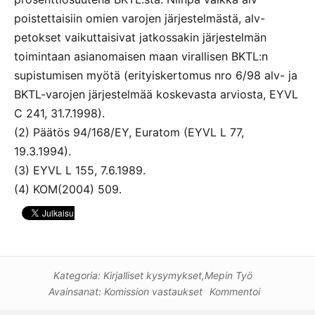
poistettaisiin omien varojen järjestelmästä, alv-
petokset vaikuttaisivat jatkossakin järjestelmän
toimintaan asianomaisen maan virallisen BKTL:n
supistumisen myötä (erityiskertomus nro 6/98 alv- ja
BKTL-varojen järjestelmää koskevasta arviosta, EYVL
C 241, 31.7.1998).
(2) Päätös 94/168/EY, Euratom (EYVL L 77,
19.3.1994).
(3) EYVL L 155, 7.6.1989.
(4) KOM(2004) 509.
Kategoria:
Kirjalliset kysymykset
,
Mepin Työ
Avainsanat:
Komission vastaukset
Kommentoi