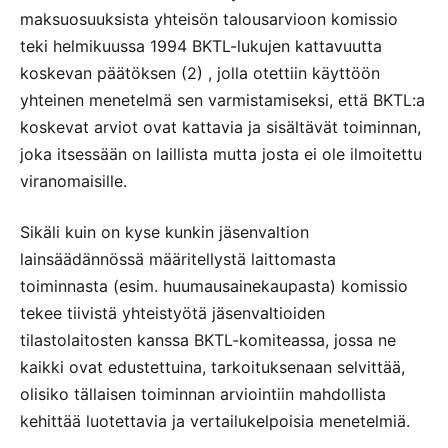
maksuosuuksista yhteisön talousarvioon komissio
teki helmikuussa 1994 BKTL-lukujen kattavuutta
koskevan päätöksen (2) , jolla otettiin käyttöön
yhteinen menetelmä sen varmistamiseksi, että BKTL:a
koskevat arviot ovat kattavia ja sisältävät toiminnan,
joka itsessään on laillista mutta josta ei ole ilmoitettu
viranomaisille.
Sikäli kuin on kyse kunkin jäsenvaltion
lainsäädännössä määritellystä laittomasta
toiminnasta (esim. huumausainekaupasta) komissio
tekee tiivistä yhteistyötä jäsenvaltioiden
tilastolaitosten kanssa BKTL-komiteassa, jossa ne
kaikki ovat edustettuina, tarkoituksenaan selvittää,
olisiko tällaisen toiminnan arviointiin mahdollista
kehittää luotettavia ja vertailukelpoisia menetelmiä.