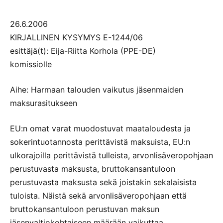
26.6.2006
KIRJALLINEN KYSYMYS E-1244/06
esittäjä(t): Eija-Riitta Korhola (PPE-DE)
komissiolle
Aihe: Harmaan talouden vaikutus jäsenmaiden
maksurasitukseen
EU:n omat varat muodostuvat maataloudesta ja
sokerintuotannosta perittävistä maksuista, EU:n
ulkorajoilla perittävistä tulleista, arvonlisäveropohjaan
perustuvasta maksusta, bruttokansantuloon
perustuvasta maksusta sekä joistakin sekalaisista
tuloista. Näistä sekä arvonlisäveropohjaan että
bruttokansantuloon perustuvan maksun
jäsenvaltiokohtaiseen määrään vaikuttaa