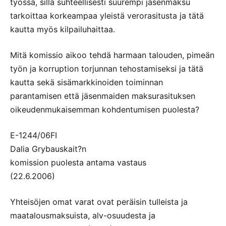
työssä, sillä suhteellisesti suurempi jäsenmaksu
tarkoittaa korkeampaa yleistä verorasitusta ja tätä
kautta myös kilpailuhaittaa.
Mitä komissio aikoo tehdä harmaan talouden, pimeän
työn ja korruption torjunnan tehostamiseksi ja tätä
kautta sekä sisämarkkinoiden toiminnan
parantamisen että jäsenmaiden maksurasituksen
oikeudenmukaisemman kohdentumisen puolesta?
E-1244/06FI
Dalia Grybauskait?n
komission puolesta antama vastaus
(22.6.2006)
Yhteisöjen omat varat ovat peräisin tulleista ja
maatalousmaksuista, alv-osuudesta ja