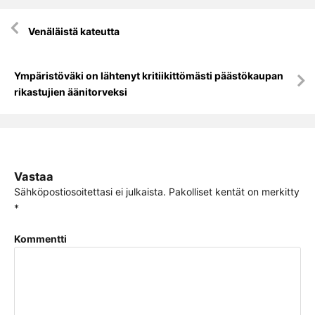
Artikkelien
Venäläistä kateutta
selaus
Ympäristöväki on lähtenyt kritiikittömästi päästökaupan
rikastujien äänitorveksi
Vastaa
Sähköpostiosoitettasi ei julkaista.
Pakolliset kentät on merkitty
*
Kommentti