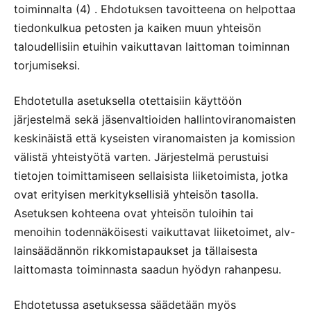
toiminnalta (4) . Ehdotuksen tavoitteena on helpottaa
tiedonkulkua petosten ja kaiken muun yhteisön
taloudellisiin etuihin vaikuttavan laittoman toiminnan
torjumiseksi.
Ehdotetulla asetuksella otettaisiin käyttöön
järjestelmä sekä jäsenvaltioiden hallintoviranomaisten
keskinäistä että kyseisten viranomaisten ja komission
välistä yhteistyötä varten. Järjestelmä perustuisi
tietojen toimittamiseen sellaisista liiketoimista, jotka
ovat erityisen merkityksellisiä yhteisön tasolla.
Asetuksen kohteena ovat yhteisön tuloihin tai
menoihin todennäköisesti vaikuttavat liiketoimet, alv-
lainsäädännön rikkomistapaukset ja tällaisesta
laittomasta toiminnasta saadun hyödyn rahanpesu.
Ehdotetussa asetuksessa säädetään myös