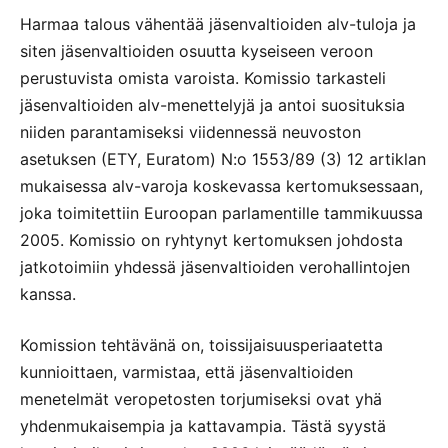
Harmaa talous vähentää jäsenvaltioiden alv-tuloja ja
siten jäsenvaltioiden osuutta kyseiseen veroon
perustuvista omista varoista. Komissio tarkasteli
jäsenvaltioiden alv-menettelyjä ja antoi suosituksia
niiden parantamiseksi viidennessä neuvoston
asetuksen (ETY, Euratom) N:o 1553/89 (3) 12 artiklan
mukaisessa alv-varoja koskevassa kertomuksessaan,
joka toimitettiin Euroopan parlamentille tammikuussa
2005. Komissio on ryhtynyt kertomuksen johdosta
jatkotoimiin yhdessä jäsenvaltioiden verohallintojen
kanssa.
Komission tehtävänä on, toissijaisuusperiaatetta
kunnioittaen, varmistaa, että jäsenvaltioiden
menetelmät veropetosten torjumiseksi ovat yhä
yhdenmukaisempia ja kattavampia. Tästä syystä