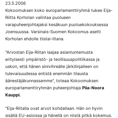
23.5.2006
Kokoomuksen koko europarlamenttiryhmä tukee Eija-
Riitta Korholan valintaa puolueen
varapuheenjohtajaksi kesäkuun puoluekokouksessa
Joensuussa. Varsinais-Suomen Kokoomus asetti
Korholan ehdolle tiistai-iltana.
"Arvostan Eija-Riitan laajaa asiantuntemusta
erityisesti ympäristö- ja teollisuuspolitiikassa ja
uskon, että hänen sinivihreälle järkilinjalleen on
tulevaisuudessa entistä enemmän tilausta
äänestäjäkunnassamme", toteaa Kokoomuksen
europarlamenttiryhmän puheenjohtaja
Piia-Noora
Kauppi.
"Eija-Riitalla ovat arvot kohdallaan. Hän on hyvin
sisällä EU-asioissa ja hänellä on niistä pitkä kokemus.