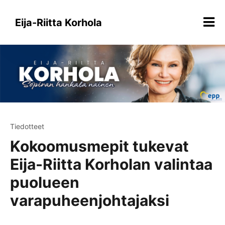
Siirry
sisältöön
Eija-Riitta Korhola
Tiedotteet
Kokoomusmepit tukevat
Eija-Riitta Korholan valintaa
puolueen
varapuheenjohtajaksi