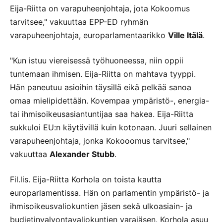
Eija-Riitta on varapuheenjohtaja, jota Kokoomus
tarvitsee," vakuuttaa EPP-ED ryhmän
varapuheenjohtaja, europarlamentaarikko
Ville Itälä
.
"Kun istuu viereisessä työhuoneessa, niin oppii
tuntemaan ihmisen. Eija-Riitta on mahtava tyyppi.
Hän paneutuu asioihin täysillä eikä pelkää sanoa
omaa mielipidettään. Kovempaa ympäristö-, energia-
tai ihmisoikeusasiantuntijaa saa hakea. Eija-Riitta
sukkuloi EU:n käytävillä kuin kotonaan. Juuri sellainen
varapuheenjohtaja, jonka Kokooomus tarvitsee,"
vakuuttaa
Alexander Stubb
.
Fil.lis. Eija-Riitta Korhola on toista kautta
europarlamentissa. Hän on parlamentin ympäristö- ja
ihmisoikeusvaliokuntien jäsen sekä ulkoasiain- ja
budjetinvalvontavaliokuntien varajäsen. Korhola asuu