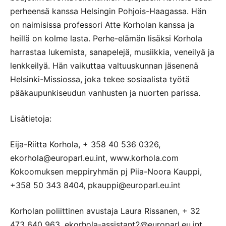
perheensä kanssa Helsingin Pohjois-Haagassa. Hän
on naimisissa professori Atte Korholan kanssa ja
heillä on kolme lasta. Perhe-elämän lisäksi Korhola
harrastaa lukemista, sanapelejä, musiikkia, veneilyä ja
lenkkeilyä. Hän vaikuttaa valtuuskunnan jäsenenä
Helsinki-Missiossa, joka tekee sosiaalista työtä
pääkaupunkiseudun vanhusten ja nuorten parissa.
Lisätietoja:
Eija-Riitta Korhola, + 358 40 536 0326,
ekorhola@europarl.eu.int, www.korhola.com
Kokoomuksen meppiryhmän pj Piia-Noora Kauppi,
+358 50 343 8404, pkauppi@europarl.eu.int
Korholan poliittinen avustaja Laura Rissanen, + 32
473 640 963, ekorhola-assistant2@europarl.eu.int