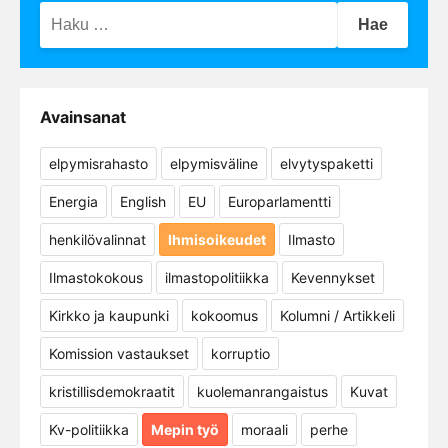
Haku:
Avainsanat
elpymisrahasto
elpymisväline
elvytyspaketti
Energia
English
EU
Europarlamentti
henkilövalinnat
Ihmisoikeudet
Ilmasto
Ilmastokokous
ilmastopolitiikka
Kevennykset
Kirkko ja kaupunki
kokoomus
Kolumni / Artikkeli
Komission vastaukset
korruptio
kristillisdemokraatit
kuolemanrangaistus
Kuvat
Kv-politiikka
Mepin työ
moraali
perhe