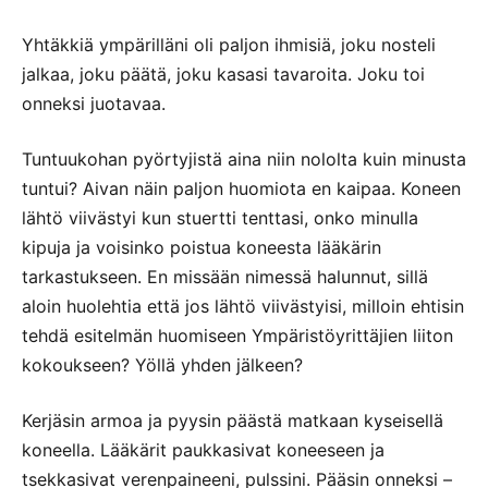
Yhtäkkiä ympärilläni oli paljon ihmisiä, joku nosteli
jalkaa, joku päätä, joku kasasi tavaroita. Joku toi
onneksi juotavaa.
Tuntuukohan pyörtyjistä aina niin nololta kuin minusta
tuntui? Aivan näin paljon huomiota en kaipaa. Koneen
lähtö viivästyi kun stuertti tenttasi, onko minulla
kipuja ja voisinko poistua koneesta lääkärin
tarkastukseen. En missään nimessä halunnut, sillä
aloin huolehtia että jos lähtö viivästyisi, milloin ehtisin
tehdä esitelmän huomiseen Ympäristöyrittäjien liiton
kokoukseen? Yöllä yhden jälkeen?
Kerjäsin armoa ja pyysin päästä matkaan kyseisellä
koneella. Lääkärit paukkasivat koneeseen ja
tsekkasivat verenpaineeni, pulssini. Pääsin onneksi –