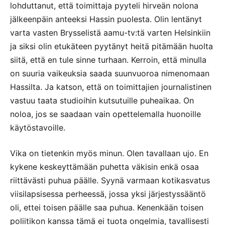
lohduttanut, että toimittaja pyyteli hirveän nolona
jälkeenpäin anteeksi Hassin puolesta. Olin lentänyt
varta vasten Brysselistä aamu-tv:tä varten Helsinkiin
ja siksi olin etukäteen pyytänyt heitä pitämään huolta
siitä, että en tule sinne turhaan. Kerroin, että minulla
on suuria vaikeuksia saada suunvuoroa nimenomaan
Hassilta. Ja katson, että on toimittajien journalistinen
vastuu taata studioihin kutsutuille puheaikaa. On
noloa, jos se saadaan vain opettelemalla huonoille
käytöstavoille.
Vika on tietenkin myös minun. Olen tavallaan ujo. En
kykene keskeyttämään puhetta väkisin enkä osaa
riittävästi puhua päälle. Syynä varmaan kotikasvatus
viisilapsisessa perheessä, jossa yksi järjestyssääntö
oli, ettei toisen päälle saa puhua. Kenenkään toisen
poliitikon kanssa tämä ei tuota ongelmia, tavallisesti