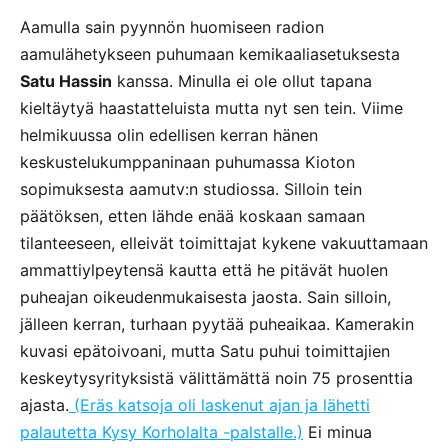
Aamulla sain pyynnön huomiseen radion
aamulähetykseen puhumaan kemikaaliasetuksesta
Satu Hassin
kanssa. Minulla ei ole ollut tapana
kieltäytyä haastatteluista mutta nyt sen tein. Viime
helmikuussa olin edellisen kerran hänen
keskustelukumppaninaan puhumassa Kioton
sopimuksesta aamutv:n studiossa. Silloin tein
päätöksen, etten lähde enää koskaan samaan
tilanteeseen, elleivät toimittajat kykene vakuuttamaan
ammattiylpeytensä kautta että he pitävät huolen
puheajan oikeudenmukaisesta jaosta. Sain silloin,
jälleen kerran, turhaan pyytää puheaikaa. Kamerakin
kuvasi epätoivoani, mutta Satu puhui toimittajien
keskeytysyrityksistä välittämättä noin 75 prosenttia
ajasta.
(Eräs katsoja oli laskenut ajan ja lähetti
palautetta Kysy Korholalta -palstalle.)
Ei minua