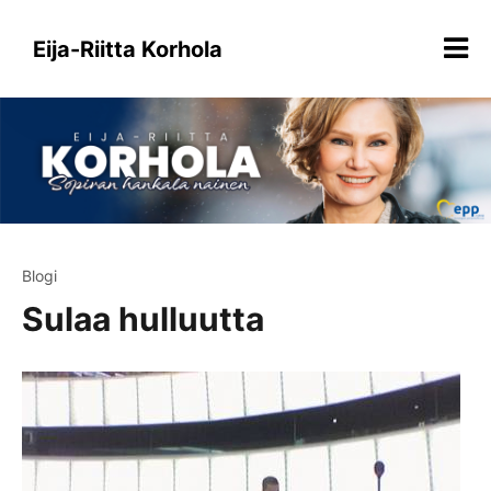
Siirry
sisältöön
Eija-Riitta Korhola
Blogi
Sulaa hulluutta