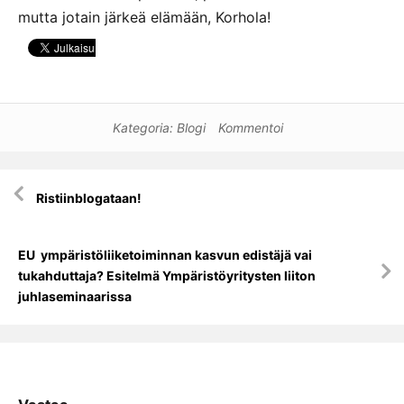
mutta jotain järkeä elämään, Korhola!
Kategoria:
Blogi
Kommentoi
Artikkelien
Ristiinblogataan!
selaus
EU  ympäristöliiketoiminnan kasvun edistäjä vai
tukahduttaja? Esitelmä Ympäristöyritysten liiton
juhlaseminaarissa