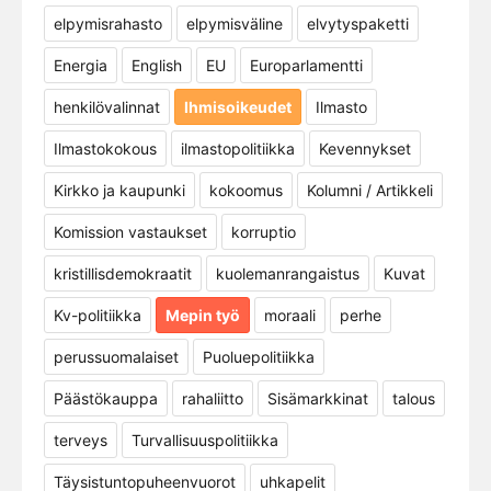
elpymisrahasto
elpymisväline
elvytyspaketti
Energia
English
EU
Europarlamentti
henkilövalinnat
Ihmisoikeudet
Ilmasto
Ilmastokokous
ilmastopolitiikka
Kevennykset
Kirkko ja kaupunki
kokoomus
Kolumni / Artikkeli
Komission vastaukset
korruptio
kristillisdemokraatit
kuolemanrangaistus
Kuvat
Kv-politiikka
Mepin työ
moraali
perhe
perussuomalaiset
Puoluepolitiikka
Päästökauppa
rahaliitto
Sisämarkkinat
talous
terveys
Turvallisuuspolitiikka
Täysistuntopuheenvuorot
uhkapelit