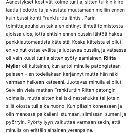
Äänestykset kestivät kolme tuntia, sitten tulikin kiire
laatia tiedotteita ja vastata muutamaan meiliin ennen
kuin bussi kohti Frankfurtia lähtisi. Parin
toimittajapuhelun takia en ehtinyt lähteä toimistosta
ajoissa ulos, jotta ehtisin ennen bussin lähtöä hakea
pankkiautomaatista käteistä. Koska käteistä ei ollut,
en voinut ostaa eväitä ja juotavaa bussiin
,
ja vatsassa
oli vain kuusi tuntia sitten syöty aamiainen.
Riitta
Myller
oli kultainen, kun antoi minulle patongistaan
palasen – en todellakaan kerjännyt mutta hän näki
varmaan haikean katseeni. Juotavaa minulla ei ollut.
Selvisin vielä matkan Frankfurtiin Riitan patongin
voimalla, mutta sitten kai iski nestehukka tai jotain,
sillä olosta tuli aika huono. Kun pääsin koneeseen ja
olin menossa paikalleni istumaan, silmissäni sumeni ja
pyörryin. Pyörtyilyyn vaikuttaa varmaan sekin, että
minulla on erittäin alhainen verenpaine.