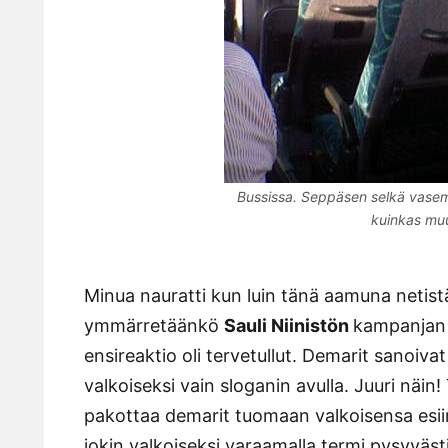
Bussissa. Seppäsen selkä vasemm
kuinkas mu
Minua nauratti kun luin tänä aamuna netistä
ymmärretäänkö
Sauli Niinistön
kampanjan v
ensireaktio oli tervetullut. Demarit sanoivat
valkoiseksi vain sloganin avulla. Juuri näin!
pakottaa demarit tuomaan valkoisensa esii
jokin valkoiseksi varaamalla termi pysyväs