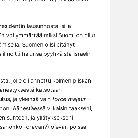
residentin lausunnosta, sillä
En voi ymmärtää miksi Suomi on ollut
tämisellä. Suomen olisi pitänyt
s ilmoitti halunsa pyyhkäistä Israelin
a, jolle oli annettu kolmen piiskan
 äänestyksestä katsotaan
utus, ja yleensä vain
force majeur
-
on. Äänestäessä vilkaisin taakseni,
 suhteen, ja yllätyksekseni
 sanonko -oravan?) olevan poissa.