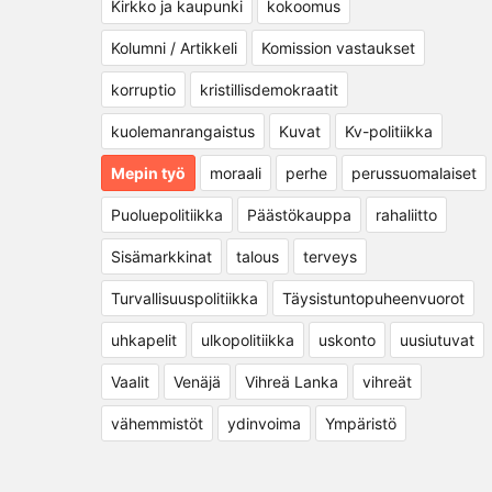
Kirkko ja kaupunki
kokoomus
Kolumni / Artikkeli
Komission vastaukset
korruptio
kristillisdemokraatit
kuolemanrangaistus
Kuvat
Kv-politiikka
Mepin työ
moraali
perhe
perussuomalaiset
Puoluepolitiikka
Päästökauppa
rahaliitto
Sisämarkkinat
talous
terveys
Turvallisuuspolitiikka
Täysistuntopuheenvuorot
uhkapelit
ulkopolitiikka
uskonto
uusiutuvat
Vaalit
Venäjä
Vihreä Lanka
vihreät
vähemmistöt
ydinvoima
Ympäristö