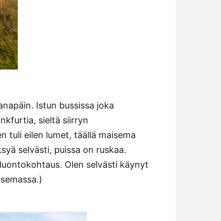
napäin. Istun bussissa joka
furtia, sieltä siirryn
 tuli eilen lumet, täällä maisema
syä selvästi, puissa on ruskaa.
 luontokohtaus. Olen selvästi käynyt
aisemassa.)