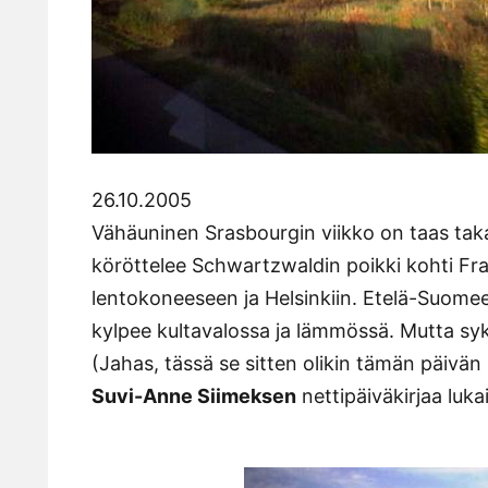
26.10.2005
Vähäuninen Srasbourgin viikko on taas taka
köröttelee Schwartzwaldin poikki kohti Frank
lentokoneeseen ja Helsinkiin. Etelä-Suomeen
kylpee kultavalossa ja lämmössä. Mutta syk
(Jahas, tässä se sitten olikin tämän päivän
Suvi-Anne Siimeksen
nettipäiväkirjaa luk