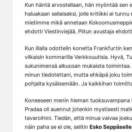
Kun häntä arvostellaan, hän myöntää sen ett
haluakaan sellaiseksi, jolle kritiikki ei tunnu 
mietimme mikä annetaan Kokoomusmeppien
ehdotti Viestinviejää. Piitun avustaja ehdotti
Kun illalla odottelin konetta Frankfurtin k
vilkaisin kommarilla Verkkouutisia. Hyvä, T
sukunimensä alkuosan mukaista toimintaa. E
minun tiedotettani, mutta ehkäpä joku toimi
pohjalta kysäisemään. Ja kaikkihan toimitt
Koneeseen menin hieman tuoksuvampana kui
Pradaa oli auennut jotenkin mystisesti matk
tavaroihini. Tiedän, että minua vaivaa josk
näin paha se ei ole, selitin
Esko Seppäselle