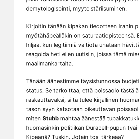
demytologisointi, myyteistäriisuminen.
Kirjoitin tänään kipakan tiedotteen Iranin p
myötähäpeälläkin on saturaatiopisteensä. 
hiljaa, kun legitiimiä valtiota uhataan hävit
reagoida heti eilen uutisiin, joissa tämä mie
maailmankartalta.
Tänään äänestimme täysistunnossa budjetist
status. Se tarkoittaa, että poissaolo tästä
raskauttavaksi, siitä tulee kirjallinen huoma
tason syyn katsotaan oikeuttavan poissaolo
miten
Stubb
mahtaa äänestää tupakkatukien
huomasinkin politiikan Duracell-pupun (vai
Kipeänä? Tuskin. Jotain tosi tärkeää?