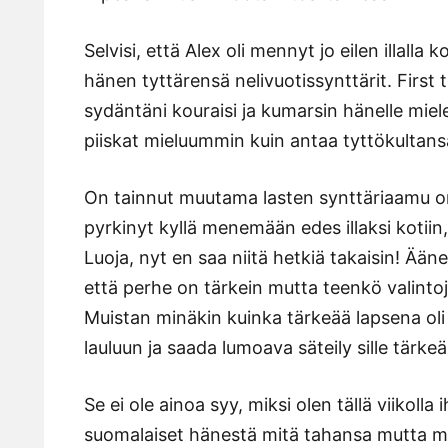
Selvisi, että Alex oli mennyt jo eilen illalla
hänen tyttärensä nelivuotissynttärit. First 
sydäntäni kouraisi ja kumarsin hänelle miel
piiskat mieluummin kuin antaa tyttökultans
On tainnut muutama lasten synttäriaamu oma
pyrkinyt kyllä menemään edes illaksi kotiin
Luoja, nyt en saa niitä hetkiä takaisin! Ääne
että perhe on tärkein mutta teenkö valintoj
Muistan minäkin kuinka tärkeää lapsena ol
lauluun ja saada lumoava säteily sille tärkeäl
Se ei ole ainoa syy, miksi olen tällä viikolla 
suomalaiset hänestä mitä tahansa mutta mi