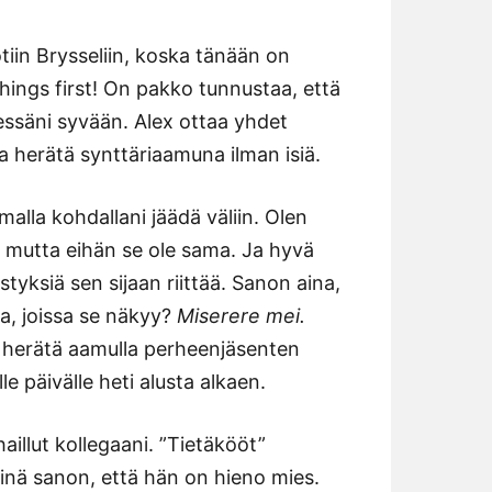
 kotiin Brysseliin, koska tänään on
things first! On pakko tunnustaa, että
essäni syvään. Alex ottaa yhdet
a herätä synttäriaamuna ilman isiä.
lla kohdallani jäädä väliin. Olen
, mutta eihän se ole sama. Ja hyvä
styksiä sen sijaan riittää. Sanon aina,
a, joissa se näkyy?
Miserere mei.
i herätä aamulla perheenjäsenten
le päivälle heti alusta alkaen.
ihaillut kollegaani. ”Tietäkööt”
nä sanon, että hän on hieno mies.