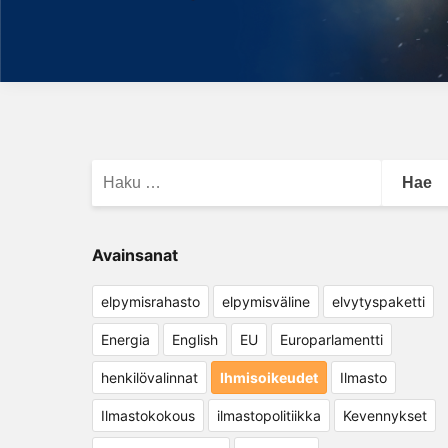
Haku:
Avainsanat
elpymisrahasto
elpymisväline
elvytyspaketti
Energia
English
EU
Europarlamentti
henkilövalinnat
Ihmisoikeudet
Ilmasto
Ilmastokokous
ilmastopolitiikka
Kevennykset