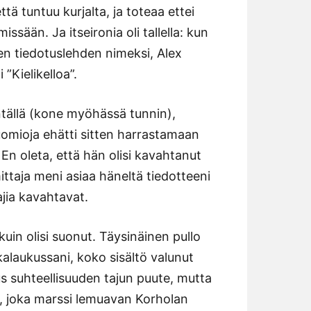
ä tuntuu kurjalta, ja toteaa ettei
missään. Ja itseironia oli tallella: kun
 tiedotuslehden nimeksi, Alex
 ”Kielikelloa”.
entällä (kone myöhässä tunnin),
uomioja ehätti sitten harrastamaan
n oleta, että hän olisi kavahtanut
ttaja meni asiaa häneltä tiedotteeni
ajia kavahtavat.
n olisi suonut. Täysinäinen pullo
alaukussani, koko sisältö valunut
us suhteellisuuden tajun puute, mutta
, joka marssi lemuavan Korholan