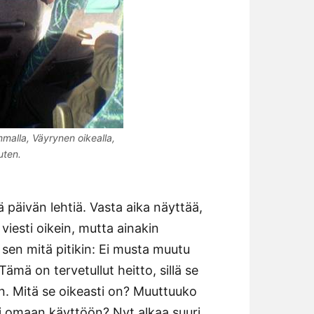
alla, Väyrynen oikealla,
uten.
 päivän lehtiä. Vasta aika näyttää,
iesti oikein, mutta ainakin
 sen mitä pitikin: Ei musta muutu
 Tämä on tervetullut heitto, sillä se
n. Mitä se oikeasti on? Muuttuuko
ti omaan käyttöön? Nyt alkaa suuri