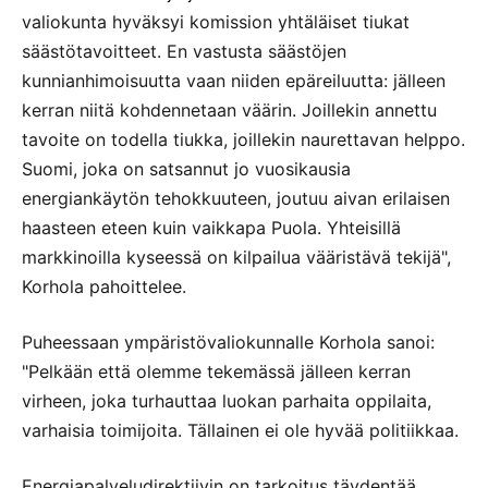
valiokunta hyväksyi komission yhtäläiset tiukat
säästötavoitteet. En vastusta säästöjen
kunnianhimoisuutta vaan niiden epäreiluutta: jälleen
kerran niitä kohdennetaan väärin. Joillekin annettu
tavoite on todella tiukka, joillekin naurettavan helppo.
Suomi, joka on satsannut jo vuosikausia
energiankäytön tehokkuuteen, joutuu aivan erilaisen
haasteen eteen kuin vaikkapa Puola. Yhteisillä
markkinoilla kyseessä on kilpailua vääristävä tekijä",
Korhola pahoittelee.
Puheessaan ympäristövaliokunnalle Korhola sanoi:
"Pelkään että olemme tekemässä jälleen kerran
virheen, joka turhauttaa luokan parhaita oppilaita,
varhaisia toimijoita. Tällainen ei ole hyvää politiikkaa.
Energiapalveludirektiivin on tarkoitus täydentää