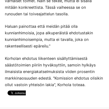
varhaiset toimet. Näin se tekee, mutta ei sisällä
mitään konkreettista. Tässä vaiheessa se on
runouden tai toiveajattelun tasolla.
Haluan painottaa että meidän pitää olla
kunnianhimoisia, jopa alkuperäistä ehdotustakin
kunnianhimoisempia, mutta ei tavalla, joka on
rakenteellisesti epäreilu."
Korholan ehdotus liikenteen sisällyttämisestä
säästötoimien piiriin hyväksyttiin, samoin hylkäys
ilmaisista energiakatselmuksista viiden prosentin
markkinaosuuden edestä. "Komission ehdotus olisikin
ollut vastoin yhteisön lakia", Korhola toteaa.