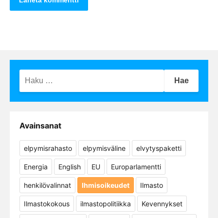
Haku:
Avainsanat
elpymisrahasto
elpymisväline
elvytyspaketti
Energia
English
EU
Europarlamentti
henkilövalinnat
Ihmisoikeudet
Ilmasto
Ilmastokokous
ilmastopolitiikka
Kevennykset