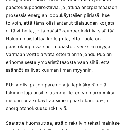
päästökauppadirektiiviä, ja jatkaa energiansäästön
prosessia energian loppukäyttäjien piirissä. Itse
toivoin, että tämä olisi antanut tilaisuuden korjata
niitä virheitä, joita päästökauppadirektiivi sisältää.
Haluan muistuttaa kollegoita, että Puola on
päästökaupassa suurin päästöoikeuksien myyjä.
Varmaan voitte arvata ettei tilanne johdu Puolan
erinomaisesta ympäristötasosta vaan siitä, että
säännöt sallivat kuuman ilman myynnin.
EU:lla olisi paljon parempia ja läpinäkyvämpiä
tukimuotoja uusille jäsenmaille, en ymmärrä miksi
meidän pitäisi käyttää siihen päästökauppa- ja
energiatehokkuusdirektiiviä.
Saatatte huomauttaa, että direktiivin teksti mainitse