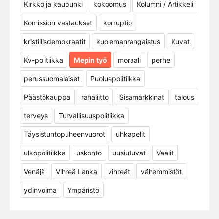
Kirkko ja kaupunki
kokoomus
Kolumni / Artikkeli
Komission vastaukset
korruptio
kristillisdemokraatit
kuolemanrangaistus
Kuvat
Kv-politiikka
Mepin työ
moraali
perhe
perussuomalaiset
Puoluepolitiikka
Päästökauppa
rahaliitto
Sisämarkkinat
talous
terveys
Turvallisuuspolitiikka
Täysistuntopuheenvuorot
uhkapelit
ulkopolitiikka
uskonto
uusiutuvat
Vaalit
Venäjä
Vihreä Lanka
vihreät
vähemmistöt
ydinvoima
Ympäristö