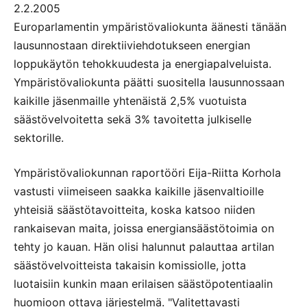
2.2.2005
Europarlamentin ympäristövaliokunta äänesti tänään
lausunnostaan direktiiviehdotukseen energian
loppukäytön tehokkuudesta ja energiapalveluista.
Ympäristövaliokunta päätti suositella lausunnossaan
kaikille jäsenmaille yhtenäistä 2,5% vuotuista
säästövelvoitetta sekä 3% tavoitetta julkiselle
sektorille.
Ympäristövaliokunnan raportööri Eija-Riitta Korhola
vastusti viimeiseen saakka kaikille jäsenvaltioille
yhteisiä säästötavoitteita, koska katsoo niiden
rankaisevan maita, joissa energiansäästötoimia on
tehty jo kauan. Hän olisi halunnut palauttaa artilan
säästövelvoitteista takaisin komissiolle, jotta
luotaisiin kunkin maan erilaisen säästöpotentiaalin
huomioon ottava järjestelmä. "Valitettavasti