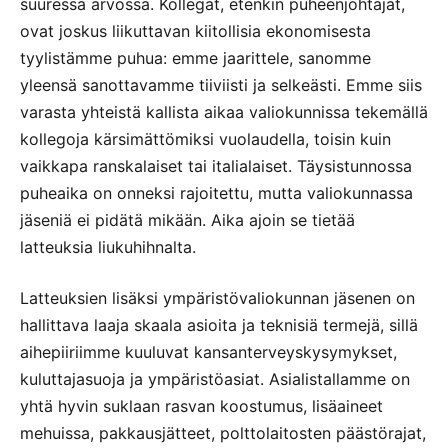
suuressa arvossa. Kollegat, etenkin puheenjohtajat,
ovat joskus liikuttavan kiitollisia ekonomisesta
tyylistämme puhua: emme jaarittele, sanomme
yleensä sanottavamme tiiviisti ja selkeästi. Emme siis
varasta yhteistä kallista aikaa valiokunnissa tekemällä
kollegoja kärsimättömiksi vuolaudella, toisin kuin
vaikkapa ranskalaiset tai italialaiset. Täysistunnossa
puheaika on onneksi rajoitettu, mutta valiokunnassa
jäseniä ei pidätä mikään. Aika ajoin se tietää
latteuksia liukuhihnalta.
Latteuksien lisäksi ympäristövaliokunnan jäsenen on
hallittava laaja skaala asioita ja teknisiä termejä, sillä
aihepiiriimme kuuluvat kansanterveyskysymykset,
kuluttajasuoja ja ympäristöasiat. Asialistallamme on
yhtä hyvin suklaan rasvan koostumus, lisäaineet
mehuissa, pakkausjätteet, polttolaitosten päästörajat,