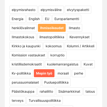
elpymisrahasto
elpymisväline
elvytyspaketti
Energia
English
EU
Europarlamentti
henkilövalinnat
Ihmisoikeudet
Ilmasto
Ilmastokokous
ilmastopolitiikka
Kevennykset
Kirkko ja kaupunki
kokoomus
Kolumni / Artikkeli
Komission vastaukset
korruptio
kristillisdemokraatit
kuolemanrangaistus
Kuvat
Kv-politiikka
Mepin työ
moraali
perhe
perussuomalaiset
Puoluepolitiikka
Päästökauppa
rahaliitto
Sisämarkkinat
talous
terveys
Turvallisuuspolitiikka