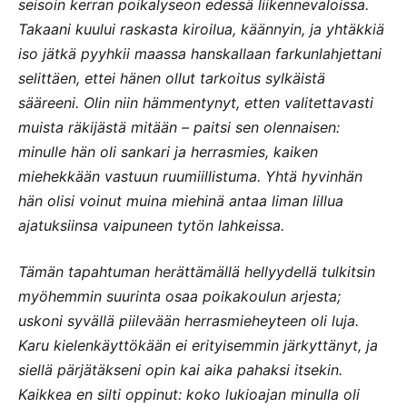
seisoin kerran poikalyseon edessä liikennevaloissa.
Takaani kuului raskasta kiroilua, käännyin, ja yhtäkkiä
iso jätkä pyyhkii maassa hanskallaan farkunlahjettani
selittäen, ettei hänen ollut tarkoitus sylkäistä
sääreeni. Olin niin hämmentynyt, etten valitettavasti
muista räkijästä mitään – paitsi sen olennaisen:
minulle hän oli sankari ja herrasmies, kaiken
miehekkään vastuun ruumiillistuma. Yhtä hyvinhän
hän olisi voinut muina miehinä antaa liman lillua
ajatuksiinsa vaipuneen tytön lahkeissa.
Tämän tapahtuman herättämällä hellyydellä tulkitsin
myöhemmin suurinta osaa poikakoulun arjesta;
uskoni syvällä piilevään herrasmieheyteen oli luja.
Karu kielenkäyttökään ei erityisemmin järkyttänyt, ja
siellä pärjätäkseni opin kai aika pahaksi itsekin.
Kaikkea en silti oppinut: koko lukioajan minulla oli