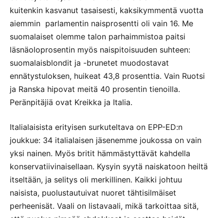
kuitenkin kasvanut tasaisesti, kaksikymmentä vuotta
aiemmin parlamentin naisprosentti oli vain 16. Me
suomalaiset olemme talon parhaimmistoa paitsi
läsnäoloprosentin myös naispitoisuuden suhteen:
suomalaisblondit ja -brunetet muodostavat
ennätystuloksen, huikeat 43,8 prosenttia. Vain Ruotsi
ja Ranska hipovat meitä 40 prosentin tienoilla.
Peränpitäjiä ovat Kreikka ja Italia.
Italialaisista erityisen surkuteltava on EPP-ED:n
joukkue: 34 italialaisen jäsenemme joukossa on vain
yksi nainen. Myös britit hämmästyttävät kahdella
konservatiivinaisellaan. Kysyin syytä naiskatoon heiltä
itseltään, ja selitys oli merkillinen. Kaikki johtuu
naisista, puolustautuivat nuoret tähtisilmäiset
perheenisät. Vaali on listavaali, mikä tarkoittaa sitä,