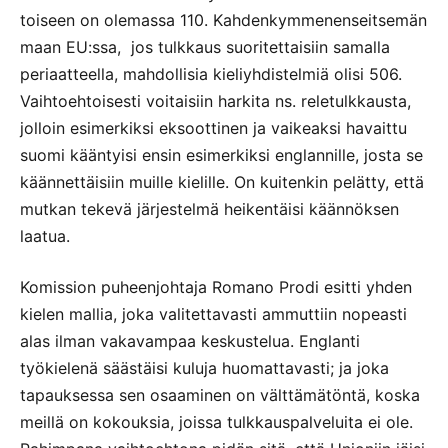
toiseen on olemassa 110. Kahdenkymmenenseitsemän
maan EU:ssa, jos tulkkaus suoritettaisiin samalla
periaatteella, mahdollisia kieliyhdistelmiä olisi 506.
Vaihtoehtoisesti voitaisiin harkita ns. reletulkkausta,
jolloin esimerkiksi eksoottinen ja vaikeaksi havaittu
suomi kääntyisi ensin esimerkiksi englannille, josta se
käännettäisiin muille kielille. On kuitenkin pelätty, että
mutkan tekevä järjestelmä heikentäisi käännöksen
laatua.
Komission puheenjohtaja Romano Prodi esitti yhden
kielen mallia, joka valitettavasti ammuttiin nopeasti
alas ilman vakavampaa keskustelua. Englanti
työkielenä säästäisi kuluja huomattavasti; ja joka
tapauksessa sen osaaminen on välttämätöntä, koska
meillä on kokouksia, joissa tulkkauspalveluita ei ole.