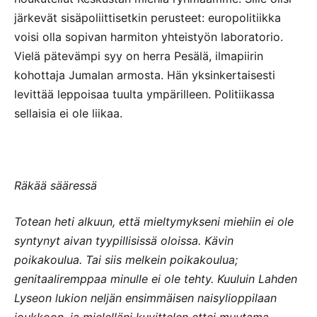
järkevät sisäpoliittisetkin perusteet: europolitiikka
voisi olla sopivan harmiton yhteistyön laboratorio.
Vielä pätevämpi syy on herra Pesälä, ilmapiirin
kohottaja Jumalan armosta. Hän yksinkertaisesti
levittää leppoisaa tuulta ympärilleen. Politiikassa
sellaisia ei ole liikaa.
Räkää sääressä
Totean heti alkuun, että mieltymykseni miehiin ei ole
syntynyt aivan tyypillisissä oloissa. Kävin
poikakoulua. Tai siis melkein poikakoulua;
genitaaliremppaa minulle ei ole tehty. Kuuluin Lahden
Lyseon lukion neljän ensimmäisen naisylioppilaan
joukkoon, ja mielelläni kuvittelen ettei muutama