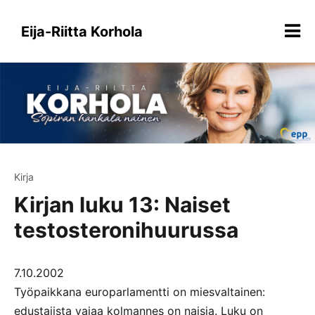
Siirry
sisältöön
Eija-Riitta Korhola
Kirja
Kirjan luku 13: Naiset
testosteronihuurussa
7.10.2002
Työpaikkana europarlamentti on miesvaltainen:
edustajista vajaa kolmannes on naisia. Luku on