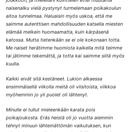
naisenalku vielä pystynyt turmelemaan poikakoulun
aitoa tunnelmaa. Haluaisin myös uskoa, että me
saimme autenttisen mahdollisuuden katsella miesten
elämää melkein huomaamatta, kuin kärpäsenä
katossa. Mutta tietenkään se ei ole kokonaan totta.
Me naiset herätimme huomiota kaikella mitä teimme
tai jätimme tekemättä, ja totta kai saimme siitä myös
kuulla.
Kaikki eivät sitä kestäneet. Lukion alkaessa
ensimmäisellä viikolla meitä oli viisitoista, viikkoa
myöhemmin jo yli puolet oli lähtenyt.
Minulle ei tullut mieleenkään karata pois
poikajoukosta. Eräs heistä oli jo vuotta aiemmin
tehnyt minuun lähtemättömän vaikutuksen, kun