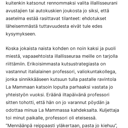
kuitenkin katsonut rennommaksi valita illallisseurani
avustajien tai autokuskien joukosta jo siksi, että
asetelma estää rasittavat tilanteet: ehdotukset
läheisemmästä tuttavuudesta eivät tule edes
kysymykseen.
Koska jokaista naista kohden on noin kaksi ja puoli
miestä, vapaaehtoista illallisseuraa meille on tarjolla
riittämiin. Erikoisimmasta kutsustrategiasta on
vastannut italialainen professori, valiokuntakollega,
jonka sinnikkääseen kutsuun tulla pastalle ravintola
La Mammaan katsoin lopulta parhaaksi vastata jo
yhteistyön vuoksi. Eräänä iltapäivänä professori
sitten tohotti, että hän on jo varannut pöydän ja
odottaa minua La Mammassa kahdeksalta. Kuljettaja
toi minut paikalle, professori oli eteisessä.
”Mennäänpä reippaasti yläkertaan, pasta jo kiehuu”,