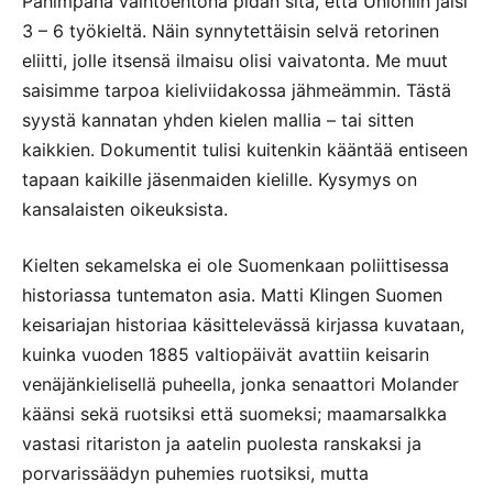
Pahimpana vaihtoehtona pidän sitä, että Unioniin jäisi
3 – 6 työkieltä. Näin synnytettäisin selvä retorinen
eliitti, jolle itsensä ilmaisu olisi vaivatonta. Me muut
saisimme tarpoa kieliviidakossa jähmeämmin. Tästä
syystä kannatan yhden kielen mallia – tai sitten
kaikkien. Dokumentit tulisi kuitenkin kääntää entiseen
tapaan kaikille jäsenmaiden kielille. Kysymys on
kansalaisten oikeuksista.
Kielten sekamelska ei ole Suomenkaan poliittisessa
historiassa tuntematon asia. Matti Klingen Suomen
keisariajan historiaa käsittelevässä kirjassa kuvataan,
kuinka vuoden 1885 valtiopäivät avattiin keisarin
venäjänkielisellä puheella, jonka senaattori Molander
käänsi sekä ruotsiksi että suomeksi; maamarsalkka
vastasi ritariston ja aatelin puolesta ranskaksi ja
porvarissäädyn puhemies ruotsiksi, mutta