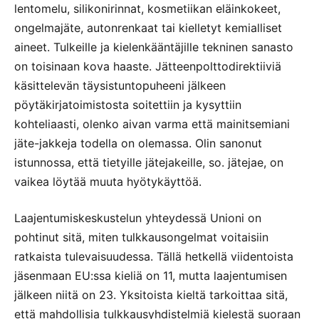
lentomelu, silikonirinnat, kosmetiikan eläinkokeet,
ongelmajäte, autonrenkaat tai kielletyt kemialliset
aineet. Tulkeille ja kielenkääntäjille tekninen sanasto
on toisinaan kova haaste. Jätteenpolttodirektiiviä
käsittelevän täysistuntopuheeni jälkeen
pöytäkirjatoimistosta soitettiin ja kysyttiin
kohteliaasti, olenko aivan varma että mainitsemiani
jäte-jakkeja todella on olemassa. Olin sanonut
istunnossa, että tietyille jätejakeille, so. jätejae, on
vaikea löytää muuta hyötykäyttöä.
Laajentumiskeskustelun yhteydessä Unioni on
pohtinut sitä, miten tulkkausongelmat voitaisiin
ratkaista tulevaisuudessa. Tällä hetkellä viidentoista
jäsenmaan EU:ssa kieliä on 11, mutta laajentumisen
jälkeen niitä on 23. Yksitoista kieltä tarkoittaa sitä,
että mahdollisia tulkkausyhdistelmiä kielestä suoraan