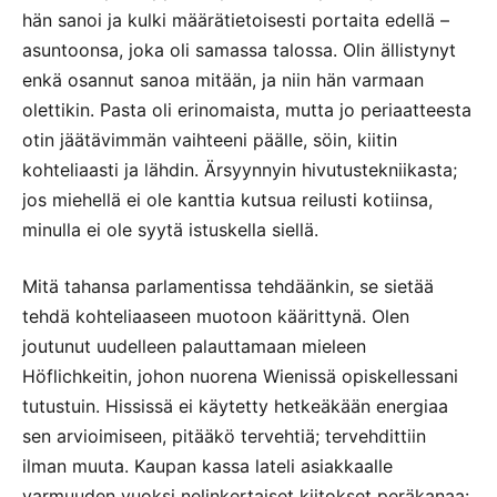
hän sanoi ja kulki määrätietoisesti portaita edellä –
asuntoonsa, joka oli samassa talossa. Olin ällistynyt
enkä osannut sanoa mitään, ja niin hän varmaan
olettikin. Pasta oli erinomaista, mutta jo periaatteesta
otin jäätävimmän vaihteeni päälle, söin, kiitin
kohteliaasti ja lähdin. Ärsyynnyin hivutustekniikasta;
jos miehellä ei ole kanttia kutsua reilusti kotiinsa,
minulla ei ole syytä istuskella siellä.
Mitä tahansa parlamentissa tehdäänkin, se sietää
tehdä kohteliaaseen muotoon käärittynä. Olen
joutunut uudelleen palauttamaan mieleen
Höflichkeitin, johon nuorena Wienissä opiskellessani
tutustuin. Hississä ei käytetty hetkeäkään energiaa
sen arvioimiseen, pitääkö tervehtiä; tervehdittiin
ilman muuta. Kaupan kassa lateli asiakkaalle
varmuuden vuoksi nelinkertaiset kiitokset peräkanaa: