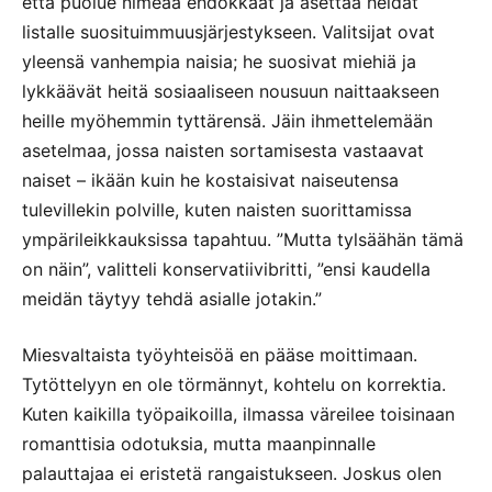
että puolue nimeää ehdokkaat ja asettaa heidät
listalle suosituimmuusjärjestykseen. Valitsijat ovat
yleensä vanhempia naisia; he suosivat miehiä ja
lykkäävät heitä sosiaaliseen nousuun naittaakseen
heille myöhemmin tyttärensä. Jäin ihmettelemään
asetelmaa, jossa naisten sortamisesta vastaavat
naiset – ikään kuin he kostaisivat naiseutensa
tulevillekin polville, kuten naisten suorittamissa
ympärileikkauksissa tapahtuu. ”Mutta tylsäähän tämä
on näin”, valitteli konservatiivibritti, ”ensi kaudella
meidän täytyy tehdä asialle jotakin.”
Miesvaltaista työyhteisöä en pääse moittimaan.
Tytöttelyyn en ole törmännyt, kohtelu on korrektia.
Kuten kaikilla työpaikoilla, ilmassa väreilee toisinaan
romanttisia odotuksia, mutta maanpinnalle
palauttajaa ei eristetä rangaistukseen. Joskus olen