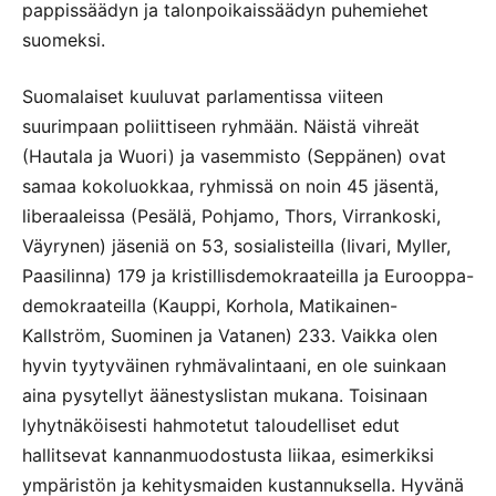
pappissäädyn ja talonpoikaissäädyn puhemiehet
suomeksi.
Suomalaiset kuuluvat parlamentissa viiteen
suurimpaan poliittiseen ryhmään. Näistä vihreät
(Hautala ja Wuori) ja vasemmisto (Seppänen) ovat
samaa kokoluokkaa, ryhmissä on noin 45 jäsentä,
liberaaleissa (Pesälä, Pohjamo, Thors, Virrankoski,
Väyrynen) jäseniä on 53, sosialisteilla (Iivari, Myller,
Paasilinna) 179 ja kristillisdemokraateilla ja Eurooppa-
demokraateilla (Kauppi, Korhola, Matikainen-
Kallström, Suominen ja Vatanen) 233. Vaikka olen
hyvin tyytyväinen ryhmävalintaani, en ole suinkaan
aina pysytellyt äänestyslistan mukana. Toisinaan
lyhytnäköisesti hahmotetut taloudelliset edut
hallitsevat kannanmuodostusta liikaa, esimerkiksi
ympäristön ja kehitysmaiden kustannuksella. Hyvänä