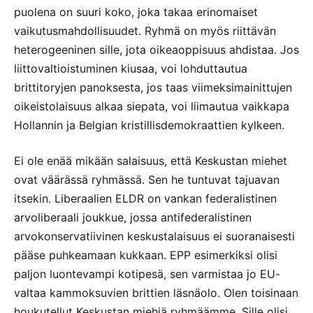
puolena on suuri koko, joka takaa erinomaiset
vaikutusmahdollisuudet. Ryhmä on myös riittävän
heterogeeninen sille, jota oikeaoppisuus ahdistaa. Jos
liittovaltioistuminen kiusaa, voi lohduttautua
brittitoryjen panoksesta, jos taas viimeksimainittujen
oikeistolaisuus alkaa siepata, voi liimautua vaikkapa
Hollannin ja Belgian kristillisdemokraattien kylkeen.
Ei ole enää mikään salaisuus, että Keskustan miehet
ovat väärässä ryhmässä. Sen he tuntuvat tajuavan
itsekin. Liberaalien ELDR on vankan federalistinen
arvoliberaali joukkue, jossa antifederalistinen
arvokonservatiivinen keskustalaisuus ei suoranaisesti
pääse puhkeamaan kukkaan. EPP esimerkiksi olisi
paljon luontevampi kotipesä, sen varmistaa jo EU-
valtaa kammoksuvien brittien läsnäolo. Olen toisinaan
houkutellut Keskustan miehiä ryhmäämme. Sille olisi