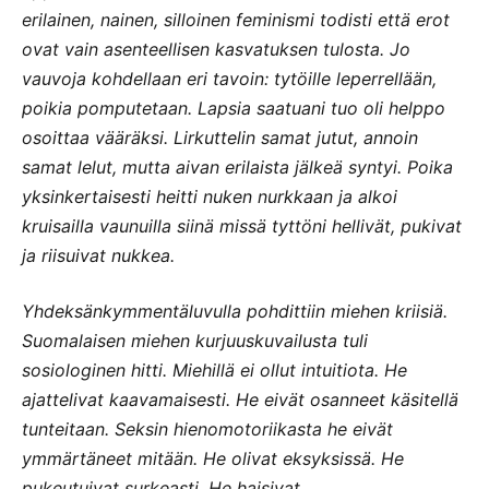
erilainen, nainen, silloinen feminismi todisti että erot
ovat vain asenteellisen kasvatuksen tulosta. Jo
vauvoja kohdellaan eri tavoin: tytöille leperrellään,
poikia pomputetaan. Lapsia saatuani tuo oli helppo
osoittaa vääräksi. Lirkuttelin samat jutut, annoin
samat lelut, mutta aivan erilaista jälkeä syntyi. Poika
yksinkertaisesti heitti nuken nurkkaan ja alkoi
kruisailla vaunuilla siinä missä tyttöni hellivät, pukivat
ja riisuivat nukkea.
Yhdeksänkymmentäluvulla pohdittiin miehen kriisiä.
Suomalaisen miehen kurjuuskuvailusta tuli
sosiologinen hitti. Miehillä ei ollut intuitiota. He
ajattelivat kaavamaisesti. He eivät osanneet käsitellä
tunteitaan. Seksin hienomotoriikasta he eivät
ymmärtäneet mitään. He olivat eksyksissä. He
pukeutuivat surkeasti. He haisivat.