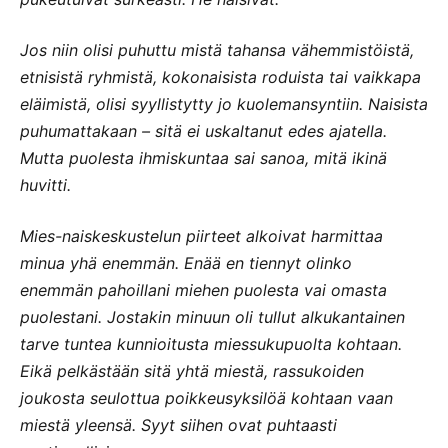
Jos niin olisi puhuttu mistä tahansa vähemmistöistä,
etnisistä ryhmistä, kokonaisista roduista tai vaikkapa
eläimistä, olisi syyllistytty jo kuolemansyntiin. Naisista
puhumattakaan – sitä ei uskaltanut edes ajatella.
Mutta puolesta ihmiskuntaa sai sanoa, mitä ikinä
huvitti.
Mies-naiskeskustelun piirteet alkoivat harmittaa
minua yhä enemmän. Enää en tiennyt olinko
enemmän pahoillani miehen puolesta vai omasta
puolestani. Jostakin minuun oli tullut alkukantainen
tarve tuntea kunnioitusta miessukupuolta kohtaan.
Eikä pelkästään sitä yhtä miestä, rassukoiden
joukosta seulottua poikkeusyksilöä kohtaan vaan
miestä yleensä. Syyt siihen ovat puhtaasti