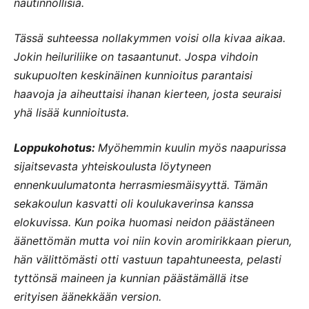
nautinnollisia.
Tässä suhteessa nollakymmen voisi olla kivaa aikaa.
Jokin heiluriliike on tasaantunut. Jospa vihdoin
sukupuolten keskinäinen kunnioitus parantaisi
haavoja ja aiheuttaisi ihanan kierteen, josta seuraisi
yhä lisää kunnioitusta.
Loppukohotus:
Myöhemmin kuulin myös naapurissa
sijaitsevasta yhteiskoulusta löytyneen
ennenkuulumatonta herrasmiesmäisyyttä. Tämän
sekakoulun kasvatti oli koulukaverinsa kanssa
elokuvissa. Kun poika huomasi neidon päästäneen
äänettömän mutta voi niin kovin aromirikkaan pierun,
hän välittömästi otti vastuun tapahtuneesta, pelasti
tyttönsä maineen ja kunnian päästämällä itse
erityisen äänekkään version.