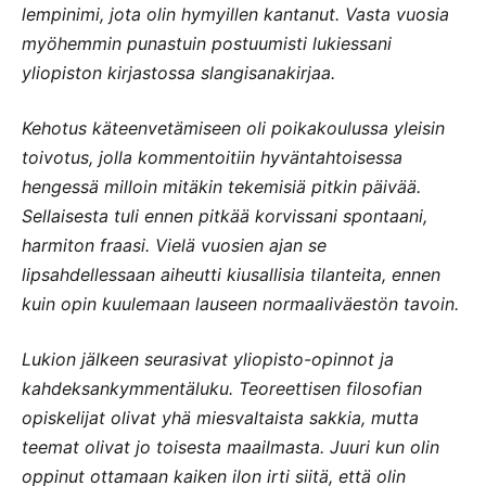
lempinimi, jota olin hymyillen kantanut. Vasta vuosia
myöhemmin punastuin postuumisti lukiessani
yliopiston kirjastossa slangisanakirjaa.
Kehotus käteenvetämiseen oli poikakoulussa yleisin
toivotus, jolla kommentoitiin hyväntahtoisessa
hengessä milloin mitäkin tekemisiä pitkin päivää.
Sellaisesta tuli ennen pitkää korvissani spontaani,
harmiton fraasi. Vielä vuosien ajan se
lipsahdellessaan aiheutti kiusallisia tilanteita, ennen
kuin opin kuulemaan lauseen normaaliväestön tavoin.
Lukion jälkeen seurasivat yliopisto-opinnot ja
kahdeksankymmentäluku. Teoreettisen filosofian
opiskelijat olivat yhä miesvaltaista sakkia, mutta
teemat olivat jo toisesta maailmasta. Juuri kun olin
oppinut ottamaan kaiken ilon irti siitä, että olin