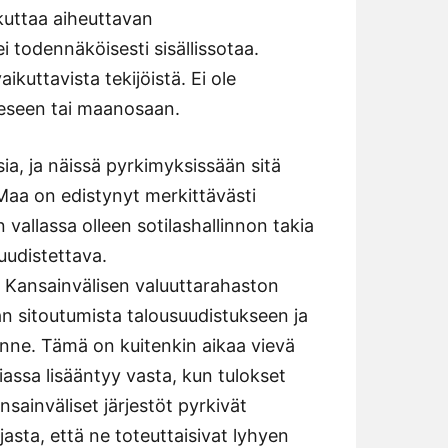
ikuttaa aiheuttavan
 ei todennäköisesti sisällissotaa.
ikuttavista tekijöistä. Ei ole
ueeseen tai maanosaan.
sia, ja näissä pyrkimyksissään sitä
 Maa on edistynyt merkittävästi
vallassa olleen sotilashallinnon takia
uudistettava.
n Kansainvälisen valuuttarahaston
n sitoutumista talousuudistukseen ja
lanne. Tämä on kuitenkin aikaa vievä
iassa lisääntyy vasta, kun tulokset
sainväliset järjestöt pyrkivät
jasta, että ne toteuttaisivat lyhyen