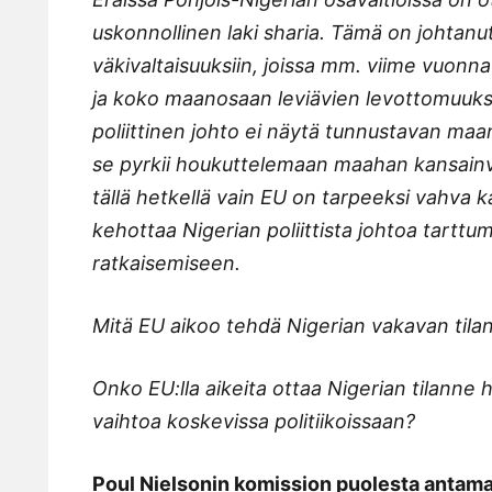
uskonnollinen laki sharia. Tämä on johtanut
väkivaltaisuuksiin, joissa mm. viime vuonna k
ja koko maanosaan leviävien levottomuuksi
poliittinen johto ei näytä tunnustavan maan
se pyrkii houkuttelemaan maahan kansainvälis
tällä hetkellä vain EU on tarpeeksi vahva ka
kehottaa Nigerian poliittista johtoa tartt
ratkaisemiseen.
Mitä EU aikoo tehdä Nigerian vakavan tila
Onko EU:lla aikeita ottaa Nigerian tilanne
vaihtoa koskevissa politiikoissaan?
Poul Nielsonin komission puolesta antama