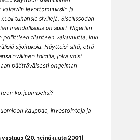
 vakaviin levottomuuksiin ja
uoli tuhansia siviilejä. Sisällissodan
en mahdollisuus on suuri. Nigerian
 poliittisen tilanteen vakavuutta, kun
iä sijoituksia. Näyttäisi siltä, että
nsainvälinen toimija, joka voisi
umaan päättäväisesti ongelman
nteen korjaamiseksi?
 huomioon kauppaa, investointeja ja
 vastaus (20. heinäkuuta 2001)