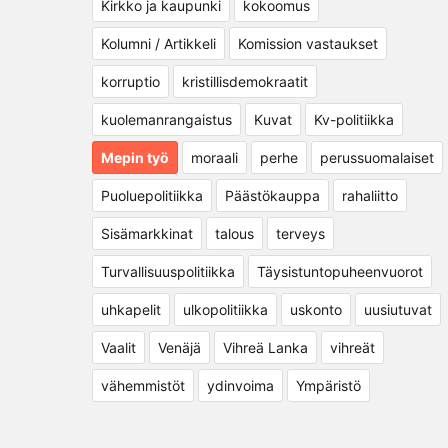
Kirkko ja kaupunki
kokoomus
Kolumni / Artikkeli
Komission vastaukset
korruptio
kristillisdemokraatit
kuolemanrangaistus
Kuvat
Kv-politiikka
Mepin työ
moraali
perhe
perussuomalaiset
Puoluepolitiikka
Päästökauppa
rahaliitto
Sisämarkkinat
talous
terveys
Turvallisuuspolitiikka
Täysistuntopuheenvuorot
uhkapelit
ulkopolitiikka
uskonto
uusiutuvat
Vaalit
Venäjä
Vihreä Lanka
vihreät
vähemmistöt
ydinvoima
Ympäristö