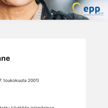
nne
(7. toukokuuta 2001)
tettu käyttöön islamilainen