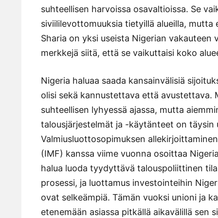
suhteellisen harvoissa osavaltioissa. Se va
siviililevottomuuksia tietyillä alueilla, mutta
Sharia on yksi useista Nigerian vakauteen va
merkkejä siitä, että se vaikuttaisi koko al
Nigeria haluaa saada kansainvälisiä sijoituk
olisi sekä kannustettava että avustettava.
suhteellisen lyhyessä ajassa, mutta aiemmin 
talousjärjestelmät ja -käytänteet on täysin 
Valmiusluottosopimuksen allekirjoittamine
(IMF) kanssa viime vuonna osoittaa Nigeria
halua luoda tyydyttävä talouspoliittinen ti
prosessi, ja luottamus investointeihin Niger
ovat selkeämpiä. Tämän vuoksi unioni ja kan
etenemään asiassa pitkällä aikavälillä sen si