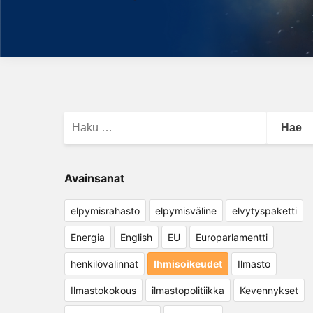
Haku:
Avainsanat
elpymisrahasto
elpymisväline
elvytyspaketti
Energia
English
EU
Europarlamentti
henkilövalinnat
Ihmisoikeudet
Ilmasto
Ilmastokokous
ilmastopolitiikka
Kevennykset