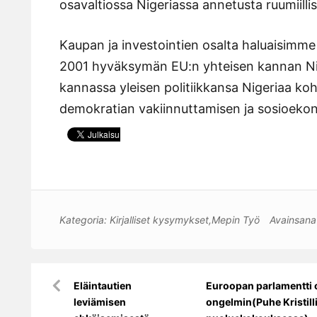
osavaltiossa Nigeriassa annetusta ruumiilli
Kaupan ja investointien osalta haluaisimm
2001 hyväksymän EU:n yhteisen kannan Nig
kannassa yleisen politiikkansa Nigeriaa ko
demokratian vakiinnuttamisen ja sosioekon
Kategoria:
Kirjalliset kysymykset
,
Mepin Työ
Avainsana
Artikkelien
Eläintautien
Euroopan parlamentti o
selaus
leviämisen
ongelmin(Puhe Kristilli