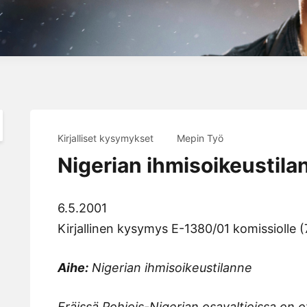
Kirjalliset kysymykset
Mepin Työ
Nigerian ihmisoikeustila
6.5.2001
Kirjallinen kysymys E-1380/01 komissiolle 
Aihe:
Nigerian ihmisoikeustilanne
Eräissä Pohjois-Nigerian osavaltioissa on o