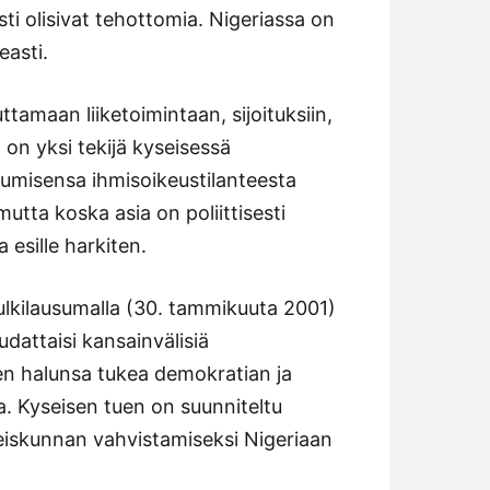
ti olisivat tehottomia. Nigeriassa on
easti.
tamaan liiketoimintaan, sijoituksiin,
on yksi tekijä kyseisessä
tumisensa ihmisoikeustilanteesta
tta koska asia on poliittisesti
esille harkiten.
ulkilausumalla (30. tammikuuta 2001)
udattaisi kansainvälisiä
een halunsa tukea demokratian ja
a. Kyseisen tuen on suunniteltu
eiskunnan vahvistamiseksi Nigeriaan