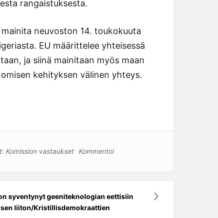
sesta rangaistuksesta.
e mainita neuvoston 14. toukokuuta
eriasta. EU määrittelee yhteisessä
htaan, ja siinä mainitaan myös maan
omisen kehityksen välinen yhteys.
t:
Komission vastaukset
Kommentoi
n syventynyt geeniteknologian eettisiin
sen liiton/Kristillisdemokraattien