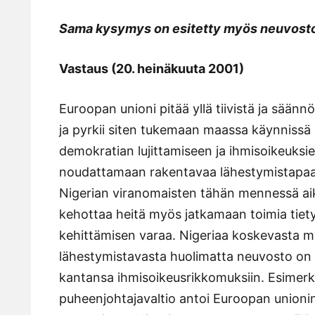
Sama kysymys on esitetty myös neuvosto
Vastaus (20. heinäkuuta 2001)
Euroopan unioni pitää yllä tiivistä ja sään
ja pyrkii siten tukemaan maassa käynnissä 
demokratian lujittamiseen ja ihmisoikeuksie
noudattamaan rakentavaa lähestymistapaa 
Nigerian viranomaisten tähän mennessä aik
kehottaa heitä myös jatkamaan toimia tietyillä
kehittämisen varaa. Nigeriaa koskevasta m
lähestymistavasta huolimatta neuvosto on ai
kantansa ihmisoikeusrikkomuksiin. Esimerk
puheenjohtajavaltio antoi Euroopan unioni