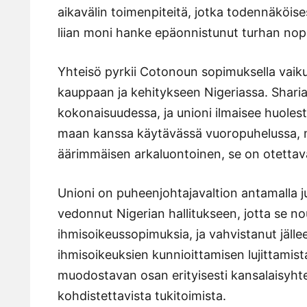
aikavälin toimenpiteitä, jotka todennäköises
liian moni hanke epäonnistunut turhan nop
Yhteisö pyrkii Cotonoun sopimuksella vaikut
kauppaan ja kehitykseen Nigeriassa. Sharia 
kokonaisuudessa, ja unioni ilmaisee huoles
maan kanssa käytävässä vuoropuhelussa, mu
äärimmäisen arkaluontoinen, se on otettava 
Unioni on puheenjohtajavaltion antamalla j
vedonnut Nigerian hallitukseen, jotta se no
ihmisoikeussopimuksia, ja vahvistanut jäll
ihmisoikeuksien kunnioittamisen lujittamist
muodostavan osan erityisesti kansalaisyht
kohdistettavista tukitoimista.