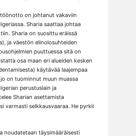
yttöönotto on johtanut vakaviin
 Nigeriassa. Sharia saattaa johtaa
ntiin. Sharia on suosittu eräissä
a), ja väestön elinolosuhteiden
alousohjelmien puuttuessa sitä on
istatta osa maan eri alueiden kesken
hdentamisesta) käytävää laajempaa
asanjo on tuominnut muun muassa
gerian perustuslain ja
telee Sharian asettamista
isi varmasti selkkausvaaraa. He pyrkii
iaa noudatetaan täysimääräisesti