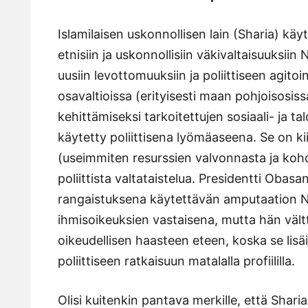
Islamilaisen uskonnollisen lain (Sharia) kä
etnisiin ja uskonnollisiin väkivaltaisuuksiin
uusiin levottomuuksiin ja poliittiseen agitoi
osavaltioissa (erityisesti maan pohjoisosiss
kehittämiseksi tarkoitettujen sosiaali- ja t
käytetty poliittisena lyömäaseena. Se on ki
(useimmiten resurssien valvonnasta ja ko
poliittista valtataistelua. Presidentti Ob
rangaistuksena käytettävän amputaation Ni
ihmisoikeuksien vastaisena, mutta hän vält
oikeudellisen haasteen eteen, koska se lisä
poliittiseen ratkaisuun matalalla profiililla.
Olisi kuitenkin pantava merkille, että Shar