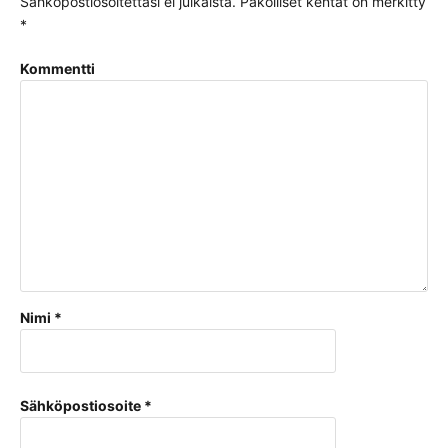
Sähköpostiosoitettasi ei julkaista.
Pakolliset kentät on merkitty
*
Kommentti
Nimi
*
Sähköpostiosoite
*