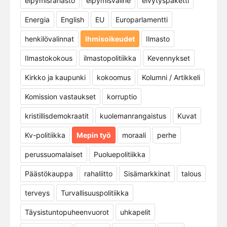
elpymisrahasto
elpymisväline
elvytyspaketti
Energia
English
EU
Europarlamentti
henkilövalinnat
Ihmisoikeudet
Ilmasto
Ilmastokokous
ilmastopolitiikka
Kevennykset
Kirkko ja kaupunki
kokoomus
Kolumni / Artikkeli
Komission vastaukset
korruptio
kristillisdemokraatit
kuolemanrangaistus
Kuvat
Kv-politiikka
Mepin työ
moraali
perhe
perussuomalaiset
Puoluepolitiikka
Päästökauppa
rahaliitto
Sisämarkkinat
talous
terveys
Turvallisuuspolitiikka
Täysistuntopuheenvuorot
uhkapelit