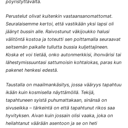
pöyristyttävältä.
Perustelut olivat kuitenkin vastaansanomattomat.
Seuralaisemme kertoi, että vastikään yksi lapsi oli
jäänyt bussin alle. Raivostunut väkijoukko halusi
välitöntä kostoa ja toteutti sen polttamalla seuraavat
seitsemän paikalle tullutta bussia kuljettajineen.
Koska et voi tietää, onko autonmerkkisi, ihonvärisi tai
lähestymissuuntasi sattumoisin kohtalokas, paras kun
pakenet henkesi edestä.
Taustalla on maailmankäsitys, jossa vääryys tapahtuu
ikään kuin kosmisella näyttämöllä. Tekijä,
tapahtuneen syistä puhumattakaan, sinänsä on
sivuseikka – tärkeintä on että tapahtunut rikos saa
hyvityksen. Aivan kuin jossain olisi vaaka, joka on
heilahtanut väärään asentoon ja se on heti