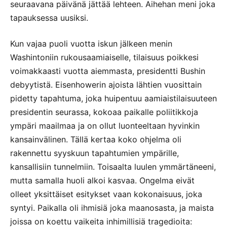
seuraavana päivänä jättää lehteen. Aihehan meni joka
tapauksessa uusiksi.
Kun vajaa puoli vuotta iskun jälkeen menin
Washintoniin rukousaamiaiselle, tilaisuus poikkesi
voimakkaasti vuotta aiemmasta, presidentti Bushin
debyytistä. Eisenhowerin ajoista lähtien vuosittain
pidetty tapahtuma, joka huipentuu aamiaistilaisuuteen
presidentin seurassa, kokoaa paikalle poliitikkoja
ympäri maailmaa ja on ollut luonteeltaan hyvinkin
kansainvälinen. Tällä kertaa koko ohjelma oli
rakennettu syyskuun tapahtumien ympärille,
kansallisiin tunnelmiin. Toisaalta luulen ymmärtäneeni,
mutta samalla huoli alkoi kasvaa. Ongelma eivät
olleet yksittäiset esitykset vaan kokonaisuus, joka
syntyi. Paikalla oli ihmisiä joka maanosasta, ja maista
joissa on koettu vaikeita inhimillisiä tragedioita: