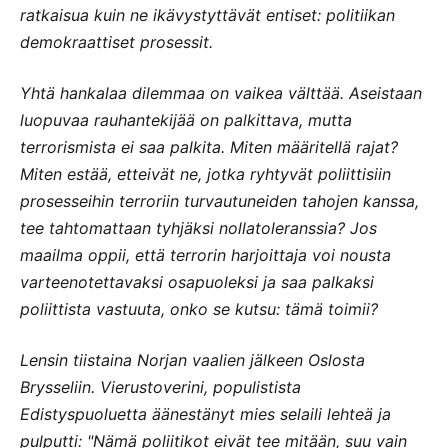
ratkaisua kuin ne ikävystyttävät entiset: politiikan
demokraattiset prosessit.
Yhtä hankalaa dilemmaa on vaikea välttää. Aseistaan
luopuvaa rauhantekijää on palkittava, mutta
terrorismista ei saa palkita. Miten määritellä rajat?
Miten estää, etteivät ne, jotka ryhtyvät poliittisiin
prosesseihin terroriin turvautuneiden tahojen kanssa,
tee tahtomattaan tyhjäksi nollatoleranssia? Jos
maailma oppii, että terrorin harjoittaja voi nousta
varteenotettavaksi osapuoleksi ja saa palkaksi
poliittista vastuuta, onko se kutsu: tämä toimii?
Lensin tiistaina Norjan vaalien jälkeen Oslosta
Brysseliin. Vierustoverini, populistista
Edistyspuoluetta äänestänyt mies selaili lehteä ja
pulputti: "Nämä poliitikot eivät tee mitään, suu vain