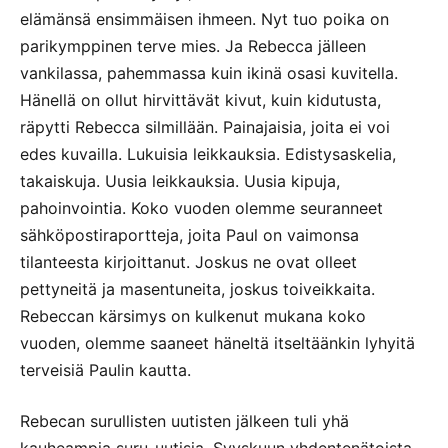
elämänsä ensimmäisen ihmeen. Nyt tuo poika on
parikymppinen terve mies. Ja Rebecca jälleen
vankilassa, pahemmassa kuin ikinä osasi kuvitella.
Hänellä on ollut hirvittävät kivut, kuin kidutusta,
räpytti Rebecca silmillään. Painajaisia, joita ei voi
edes kuvailla. Lukuisia leikkauksia. Edistysaskelia,
takaiskuja. Uusia leikkauksia. Uusia kipuja,
pahoinvointia. Koko vuoden olemme seuranneet
sähköpostiraportteja, joita Paul on vaimonsa
tilanteesta kirjoittanut. Joskus ne ovat olleet
pettyneitä ja masentuneita, joskus toiveikkaita.
Rebeccan kärsimys on kulkenut mukana koko
vuoden, olemme saaneet häneltä itseltäänkin lyhyitä
terveisiä Paulin kautta.
Rebecan surullisten uutisten jälkeen tuli yhä
kauheampia suru-uutisia. Syyskuun yhdentenätoista