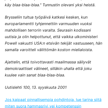
käy blaa-blaa-blaa." Tunnustin olevani yksi heistä.
Brysseliin tultua työpäivä katkesi kesken, kun
europarlamentti tyhjennettiin varmuuden vuoksi
mahdollisen terrorin varalta. Seurasin kodissani
uutisia ja olin helpottunut, että vaikka ulkoministeri
Powell vakuutti USA:n etsivän tekijät vastuuseen, hän
samalla varoitteli välittömän koston mielialoista.
Ajattelin, että toivottavasti maailmassa säilyvät
demokraattiset välineet, silläkin uhalla että joku
kuulee vain sanat blaa-blaa-blaa.
Uutislehti 100, 13. syyskuuta 2001
Jos kaipaat pinnallisempia pohdintoja, lue tarina siitä
miten suora hammasrivi vei kompetenssin