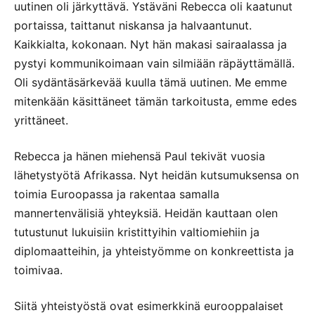
uutinen oli järkyttävä. Ystäväni Rebecca oli kaatunut
portaissa, taittanut niskansa ja halvaantunut.
Kaikkialta, kokonaan. Nyt hän makasi sairaalassa ja
pystyi kommunikoimaan vain silmiään räpäyttämällä.
Oli sydäntäsärkevää kuulla tämä uutinen. Me emme
mitenkään käsittäneet tämän tarkoitusta, emme edes
yrittäneet.
Rebecca ja hänen miehensä Paul tekivät vuosia
lähetystyötä Afrikassa. Nyt heidän kutsumuksensa on
toimia Euroopassa ja rakentaa samalla
mannertenvälisiä yhteyksiä. Heidän kauttaan olen
tutustunut lukuisiin kristittyihin valtiomiehiin ja
diplomaatteihin, ja yhteistyömme on konkreettista ja
toimivaa.
Siitä yhteistyöstä ovat esimerkkinä eurooppalaiset