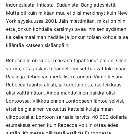
Indonesiasta, Intiasta, Sudanista, Bangladeshistä.
Mutta oli kuin mikään muu ei olisi merkinnyt kuin New
York syyskuussa 2001. Jäin miettimään, miksi on niin,
että jonkun kohdalla kärsimys avaa ihmisen sydämen
kaikelle maailman hädälle ja jonkun toisen kohdalla se
kääntää katseen sisäänpäin.
Rebeccalle on vuoden aikana tapahtunut paljon. Olen
varma, että joskus tuhannet ihmiset tulevat lukemaan
Paulin ja Rebeccan merkillisen tarinan. Viime kesänä
Rebecca taantui äkisti, ja todettiin että iso leikkaus
olisi välttämätön. Ainoa mahdollinen paikka olisi
Lontoossa. Viikkoa ennen Lontooseen lähtöä selvisi,
ettei belgialainen vakuutus kattaisi kuluja maan
ulkopuolella. Lontoon sairaala tarvitsi 40 000 dollaria
etumaksua ennen kuin Rebecca voitiin ottaa edes
sisään. Kolmessa päivässä ystävät Euroopasta,