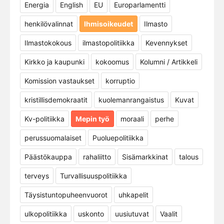
Energia
English
EU
Europarlamentti
henkilövalinnat
Ihmisoikeudet
Ilmasto
Ilmastokokous
ilmastopolitiikka
Kevennykset
Kirkko ja kaupunki
kokoomus
Kolumni / Artikkeli
Komission vastaukset
korruptio
kristillisdemokraatit
kuolemanrangaistus
Kuvat
Kv-politiikka
Mepin työ
moraali
perhe
perussuomalaiset
Puoluepolitiikka
Päästökauppa
rahaliitto
Sisämarkkinat
talous
terveys
Turvallisuuspolitiikka
Täysistuntopuheenvuorot
uhkapelit
ulkopolitiikka
uskonto
uusiutuvat
Vaalit