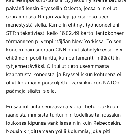
päivänä lensin Brysseliin Oslosta, jossa olin ollut
seuraamassa Norjan vaaleja ja sisarpuolueen
menestystä siellä. Kun olin ehtinyt työhuoneelleni,
STT:n tekstiviesti kello 16.02.49 kertoi lentokoneen
törmänneen pilvenpiirtäjään New Yorkissa. Toisen
koneen näin suoraan CNN:n uutislähetyksessä. Vei
ehkä noin puoli tuntia, kun parlamentti määrättiin
tyhjennettäväksi. Oli tullut tieto useammasta
kaapatusta koneesta, ja Bryssel iskun kohteena ei
ollut kokonaan poissuljettu, varsinkin kun NATOn
päämaja sijaitsi siellä.
En saanut unta seuraavana yönä. Tieto loukkuun
jääneistä ihmisistä tuntui niin todelliselta, jossakin
loukossa kipunsa vankilassa niin kuin Rebeccakin.
Nousin kirjoittamaan yöllä kolumnia, joka piti