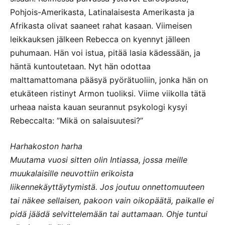
Pohjois-Amerikasta, Latinalaisesta Amerikasta ja
Afrikasta olivat saaneet rahat kasaan. Viimeisen
leikkauksen jälkeen Rebecca on kyennyt jälleen
puhumaan. Hän voi istua, pitää lasia kädessään, ja
häntä kuntoutetaan. Nyt hän odottaa
malttamattomana pääsyä pyörätuoliin, jonka hän on
etukäteen ristinyt Armon tuoliksi. Viime viikolla tätä
urheaa naista kauan seurannut psykologi kysyi
Rebeccalta: ”Mikä on salaisuutesi?”
Harhakoston harha
Muutama vuosi sitten olin Intiassa, jossa meille
muukalaisille neuvottiin erikoista
liikennekäyttäytymistä. Jos joutuu onnettomuuteen
tai näkee sellaisen, pakoon vain oikopäätä, paikalle ei
pidä jäädä selvittelemään tai auttamaan. Ohje tuntui