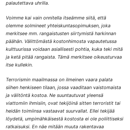
palautettava uhrilla.
Voimme kai vain onnitella itseämme siitä, että
olemme solmineet yhteiskuntasopimuksen, joka
merkitsee mm. rangaistusten siirtymistä harkinnan
päähän. Välittömästä kostonhimosta vapautetussa
kulttuurissa voidaan asiallisesti pohtia, kuka teki mitä
ja ketä pitää rangaista. Tämä merkitsee oikeusturvaa
itse kullekin.
Terrorismin maailmassa on ilmeinen vaara palata
siihen henkiseen tilaan, jossa vaaditaan
v
aistomaista
ja välitöntä kostoa. Ne suuntautuvat yleensä
viattomiin ihmisiin, ovat tekijöinä sitten terroristit tai
heidän toimiinsa vastaavat suurvallat. Ellei tekijää
löydetä, umpimähkäisestä kostosta ei ole poliittiseksi
ratkaisuksi. En näe mitään muuta rakentavaa