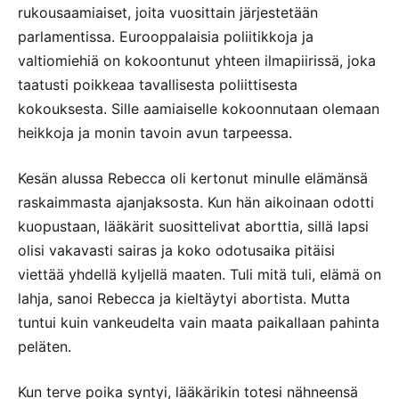
rukousaamiaiset, joita vuosittain järjestetään
parlamentissa. Eurooppalaisia poliitikkoja ja
valtiomiehiä on kokoontunut yhteen ilmapiirissä, joka
taatusti poikkeaa tavallisesta poliittisesta
kokouksesta. Sille aamiaiselle kokoonnutaan olemaan
heikkoja ja monin tavoin avun tarpeessa.
Kesän alussa Rebecca oli kertonut minulle elämänsä
raskaimmasta ajanjaksosta. Kun hän aikoinaan odotti
kuopustaan, lääkärit suosittelivat aborttia, sillä lapsi
olisi vakavasti sairas ja koko odotusaika pitäisi
viettää yhdellä kyljellä maaten. Tuli mitä tuli, elämä on
lahja, sanoi Rebecca ja kieltäytyi abortista. Mutta
tuntui kuin vankeudelta vain maata paikallaan pahinta
peläten.
Kun terve poika syntyi, lääkärikin totesi nähneensä