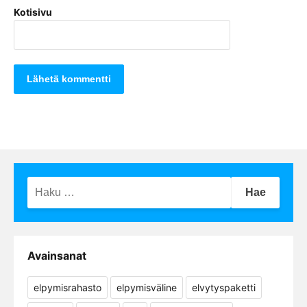
Kotisivu
Haku:
Avainsanat
elpymisrahasto
elpymisväline
elvytyspaketti