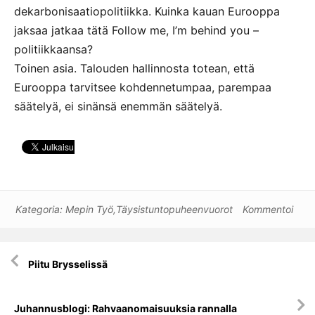
dekarbonisaatiopolitiikka. Kuinka kauan Eurooppa
jaksaa jatkaa tätä Follow me, I’m behind you –
politiikkaansa?
Toinen asia. Talouden hallinnosta totean, että
Eurooppa tarvitsee kohdennetumpaa, parempaa
säätelyä, ei sinänsä enemmän säätelyä.
Kategoria:
Mepin Työ
,
Täysistuntopuheenvuorot
Kommentoi
Artikkelien
Piitu Brysselissä
selaus
Juhannusblogi: Rahvaanomaisuuksia rannalla