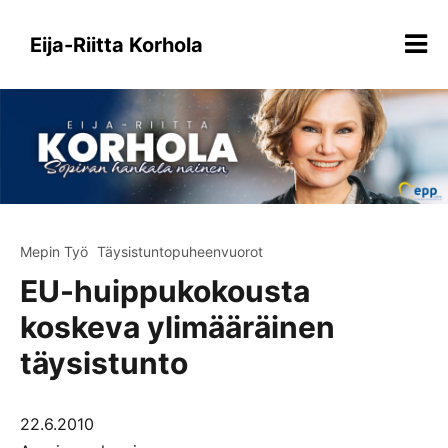
Siirry
sisältöön
Eija-Riitta Korhola
Mepin Työ
Täysistuntopuheenvuorot
EU-huippukokousta
koskeva ylimääräinen
täysistunto
22.6.2010