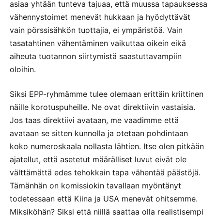
asiaa yhtään tunteva tajuaa, että muussa tapauksessa
vähennystoimet menevät hukkaan ja hyödyttävät
vain pörssisähkön tuottajia, ei ympäristöä. Vain
tasatahtinen vähentäminen vaikuttaa oikein eikä
aiheuta tuotannon siirtymistä saastuttavampiin
oloihin.
Siksi EPP-ryhmämme tulee olemaan erittäin kriittinen
näille korotuspuheille. Ne ovat direktiivin vastaisia.
Jos taas direktiivi avataan, me vaadimme että
avataan se sitten kunnolla ja otetaan pohdintaan
koko numeroskaala nollasta lähtien. Itse olen pitkään
ajatellut, että asetetut määrälliset luvut eivät ole
välttämättä edes tehokkain tapa vähentää päästöjä.
Tämänhän on komissiokin tavallaan myöntänyt
todetessaan että Kiina ja USA menevät ohitsemme.
Miksiköhän? Siksi että niillä saattaa olla realistisempi