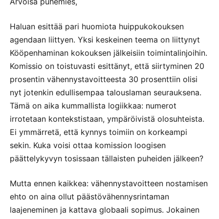
Arvoisa puhemies,
Haluan esittää pari huomiota huippukokouksen
agendaan liittyen. Yksi keskeinen teema on liittynyt
Kööpenhaminan kokouksen jälkeisiin toimintalinjoihin.
Komissio on toistuvasti esittänyt, että siirtyminen 20
prosentin vähennystavoitteesta 30 prosenttiin olisi
nyt jotenkin edullisempaa talouslaman seurauksena.
Tämä on aika kummallista logiikkaa: numerot
irrotetaan kontekstistaan, ympäröivistä olosuhteista.
Ei ymmärretä, että kynnys toimiin on korkeampi
sekin. Kuka voisi ottaa komission loogisen
päättelykyvyn tosissaan tällaisten puheiden jälkeen?
Mutta ennen kaikkea: vähennystavoitteen nostamisen
ehto on aina ollut päästövähennysrintaman
laajeneminen ja kattava globaali sopimus. Jokainen