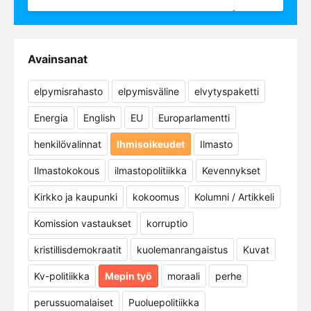
Avainsanat
elpymisrahasto
elpymisväline
elvytyspaketti
Energia
English
EU
Europarlamentti
henkilövalinnat
Ihmisoikeudet
Ilmasto
Ilmastokokous
ilmastopolitiikka
Kevennykset
Kirkko ja kaupunki
kokoomus
Kolumni / Artikkeli
Komission vastaukset
korruptio
kristillisdemokraatit
kuolemanrangaistus
Kuvat
Kv-politiikka
Mepin työ
moraali
perhe
perussuomalaiset
Puoluepolitiikka