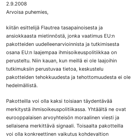
2.9.2008
Arvoisa puhemies,
kiitän esittelijä Flautrea tasapainoisesta ja
ansiokkaasta mietinnöstä, jonka vaatimus EU:n
pakotteiden uudelleenarvioinnista ja tutkimisesta
osana EU:n laajempaa ihmisoikeuspolitiikkaa on
perusteltu. Niin kauan, kun meillä ei ole laajoihin
tutkimuksiin perustuvaa tietoa, keskustelu
pakotteiden tehokkuudesta ja tehottomuudesta ei ole
hedelmällistä.
Pakotteilla voi olla kaksi toisiaan täydentävää
merkitystä ihmisoikeuspolitiikassa. Yhtäältä ne ovat
eurooppalaisen arvoyhteisön moraalinen viesti ja
sellaisena merkittävä signaali. Toisaalta pakotteilla
voi olla konkreettinen vaikutus kohdevaltion