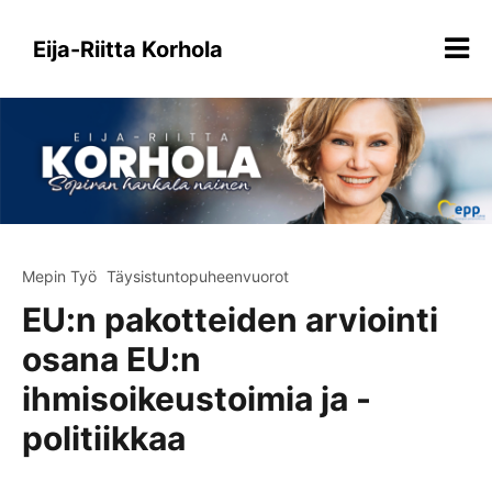
Siirry
sisältöön
Eija-Riitta Korhola
Mepin Työ
Täysistuntopuheenvuorot
EU:n pakotteiden arviointi
osana EU:n
ihmisoikeustoimia ja -
politiikkaa