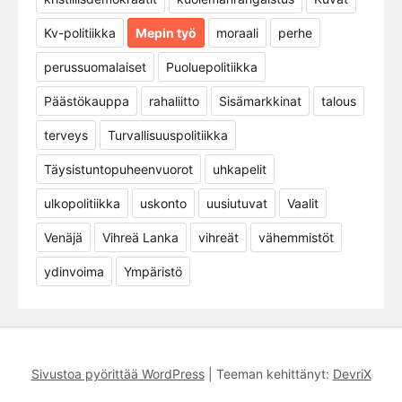
Kv-politiikka
Mepin työ
moraali
perhe
perussuomalaiset
Puoluepolitiikka
Päästökauppa
rahaliitto
Sisämarkkinat
talous
terveys
Turvallisuuspolitiikka
Täysistuntopuheenvuorot
uhkapelit
ulkopolitiikka
uskonto
uusiutuvat
Vaalit
Venäjä
Vihreä Lanka
vihreät
vähemmistöt
ydinvoima
Ympäristö
Sivustoa pyörittää WordPress
|
Teeman kehittänyt:
DevriX