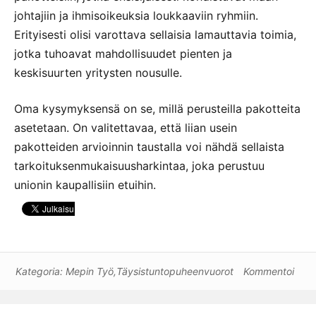
johtajiin ja ihmisoikeuksia loukkaaviin ryhmiin.
Erityisesti olisi varottava sellaisia lamauttavia toimia,
jotka tuhoavat mahdollisuudet pienten ja
keskisuurten yritysten nousulle.
Oma kysymyksensä on se, millä perusteilla pakotteita
asetetaan. On valitettavaa, että liian usein
pakotteiden arvioinnin taustalla voi nähdä sellaista
tarkoituksenmukaisuusharkintaa, joka perustuu
unionin kaupallisiin etuihin.
Kategoria:
Mepin Työ
,
Täysistuntopuheenvuorot
Kommentoi
Artikkelien