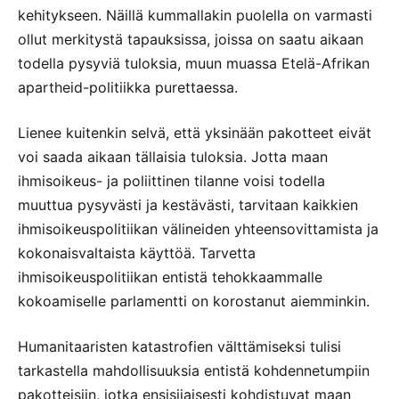
kehitykseen. Näillä kummallakin puolella on varmasti
ollut merkitystä tapauksissa, joissa on saatu aikaan
todella pysyviä tuloksia, muun muassa Etelä-Afrikan
apartheid-politiikka purettaessa.
Lienee kuitenkin selvä, että yksinään pakotteet eivät
voi saada aikaan tällaisia tuloksia. Jotta maan
ihmisoikeus- ja poliittinen tilanne voisi todella
muuttua pysyvästi ja kestävästi, tarvitaan kaikkien
ihmisoikeuspolitiikan välineiden yhteensovittamista ja
kokonaisvaltaista käyttöä. Tarvetta
ihmisoikeuspolitiikan entistä tehokkaammalle
kokoamiselle parlamentti on korostanut aiemminkin.
Humanitaaristen katastrofien välttämiseksi tulisi
tarkastella mahdollisuuksia entistä kohdennetumpiin
pakotteisiin, jotka ensisijaisesti kohdistuvat maan