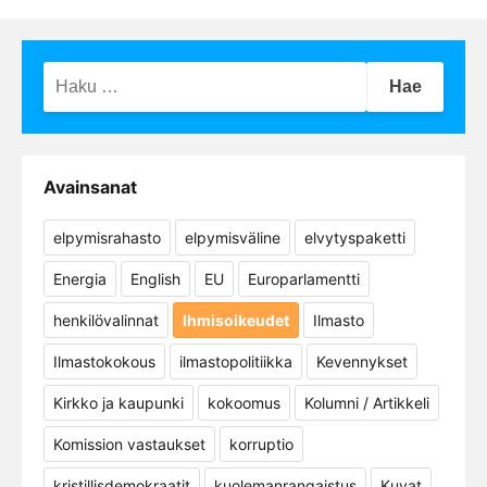
Haku:
Avainsanat
elpymisrahasto
elpymisväline
elvytyspaketti
Energia
English
EU
Europarlamentti
henkilövalinnat
Ihmisoikeudet
Ilmasto
Ilmastokokous
ilmastopolitiikka
Kevennykset
Kirkko ja kaupunki
kokoomus
Kolumni / Artikkeli
Komission vastaukset
korruptio
kristillisdemokraatit
kuolemanrangaistus
Kuvat