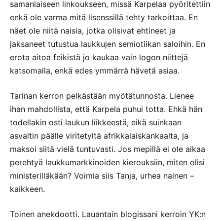
samanlaiseen linkoukseen, missä Karpelaa pyöritettiin
enkä ole varma mitä lisenssillä tehty tarkoittaa. En
näet ole niitä naisia, jotka olisivat ehtineet ja
jaksaneet tutustua laukkujen semiotiikan saloihin. En
erota aitoa feikistä jo kaukaa vain logon niittejä
katsomalla, enkä edes ymmärrä hävetä asiaa.
Tarinan kerron pelkästään myötätunnosta. Lienee
ihan mahdollista, että Karpela puhui totta. Ehkä hän
todellakin osti laukun liikkeestä, eikä suinkaan
asvaltin päälle viritetyltä afrikkalaiskankaalta, ja
maksoi siitä vielä tuntuvasti. Jos mepillä ei ole aikaa
perehtyä laukkumarkkinoiden kierouksiin, miten olisi
ministerilläkään? Voimia siis Tanja, urhea nainen –
kaikkeen.
Toinen anekdootti. Lauantain blogissani kerroin YK:n