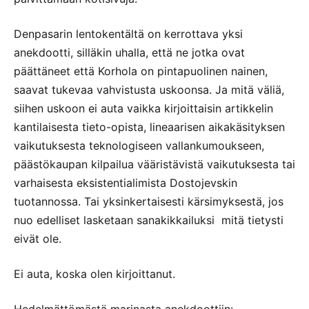
Denpasarin lentokentältä on kerrottava yksi
anekdootti, silläkin uhalla, että ne jotka ovat
päättäneet että Korhola on pintapuolinen nainen,
saavat tukevaa vahvistusta uskoonsa. Ja mitä väliä,
siihen uskoon ei auta vaikka kirjoittaisin artikkelin
kantilaisesta tieto-opista, lineaarisen aikakäsityksen
vaikutuksesta teknologiseen vallankumoukseen,
päästökaupan kilpailua vääristävistä vaikutuksesta tai
varhaisesta eksistentialimista Dostojevskin
tuotannossa. Tai yksinkertaisesti kärsimyksestä, jos
nuo edelliset lasketaan sanakikkailuksi  mitä tietysti
eivät ole.
Ei auta, koska olen kirjoittanut.
Hedelmättömästä marinasta anekdoottiin: