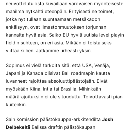
neuvottelutulosta kuvaillaan varovaisen myönteisesti:
maailma nytkähti eteenpäin. Erityisesti ne toimet,
jotka nyt tullaan suuntaamaan metsäkadon
ehkäisyyn, ovat ilmastonmuutoksen torjunnan
kannalta hyvä asia. Saiko EU hyviä uutisia level playin
fieldin suhteen, on eri asia. Mikään ei toistaiseksi
viittaa siihen. Jatkamme urheasti yksin.
Sopimus ei vielä tarkoita sitä, että USA, Venäjä,
Japani ja Kanada olisivat Bali roadmapin kautta
luvanneet rajoittaa absoluuttipäästöjään. Eivät
myöskään Kiina, Intia tai Brasilia. Mihinkään
määrärajoituksiin ei ole sitouduttu. Toivottavasti pian
kuitenkin.
Sain komission päästökauppa-arkkitehdilta
Josh
Delbekeltä
Balissa draftin päästökaupan