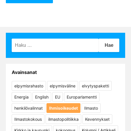
Haku:
Avainsanat
elpymisrahasto
elpymisväline
elvytyspaketti
Energia
English
EU
Europarlamentti
henkilövalinnat
Ihmisoikeudet
Ilmasto
Ilmastokokous
ilmastopolitiikka
Kevennykset
Kirkko ja kaupunki
kokoomus
Kolumni / Artikkeli