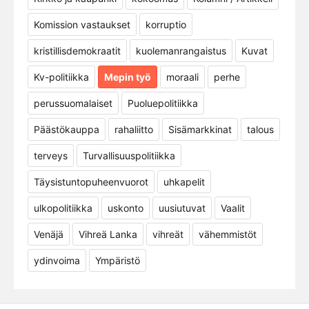
Komission vastaukset
korruptio
kristillisdemokraatit
kuolemanrangaistus
Kuvat
Kv-politiikka
Mepin työ
moraali
perhe
perussuomalaiset
Puoluepolitiikka
Päästökauppa
rahaliitto
Sisämarkkinat
talous
terveys
Turvallisuuspolitiikka
Täysistuntopuheenvuorot
uhkapelit
ulkopolitiikka
uskonto
uusiutuvat
Vaalit
Venäjä
Vihreä Lanka
vihreät
vähemmistöt
ydinvoima
Ympäristö