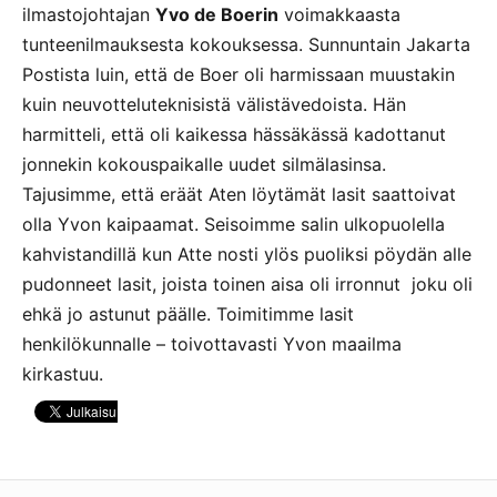
ilmastojohtajan
Yvo de Boerin
voimakkaasta
tunteenilmauksesta kokouksessa. Sunnuntain Jakarta
Postista luin, että de Boer oli harmissaan muustakin
kuin neuvotteluteknisistä välistävedoista. Hän
harmitteli, että oli kaikessa hässäkässä kadottanut
jonnekin kokouspaikalle uudet silmälasinsa.
Tajusimme, että eräät Aten löytämät lasit saattoivat
olla Yvon kaipaamat. Seisoimme salin ulkopuolella
kahvistandillä kun Atte nosti ylös puoliksi pöydän alle
pudonneet lasit, joista toinen aisa oli irronnut  joku oli
ehkä jo astunut päälle. Toimitimme lasit
henkilökunnalle – toivottavasti Yvon maailma
kirkastuu.