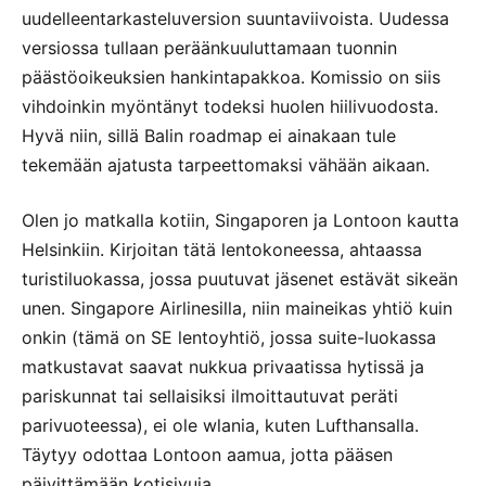
uudelleentarkasteluversion suuntaviivoista. Uudessa
versiossa tullaan peräänkuuluttamaan tuonnin
päästöoikeuksien hankintapakkoa. Komissio on siis
vihdoinkin myöntänyt todeksi huolen hiilivuodosta.
Hyvä niin, sillä Balin roadmap ei ainakaan tule
tekemään ajatusta tarpeettomaksi vähään aikaan.
Olen jo matkalla kotiin, Singaporen ja Lontoon kautta
Helsinkiin. Kirjoitan tätä lentokoneessa, ahtaassa
turistiluokassa, jossa puutuvat jäsenet estävät sikeän
unen. Singapore Airlinesilla, niin maineikas yhtiö kuin
onkin (tämä on SE lentoyhtiö, jossa suite-luokassa
matkustavat saavat nukkua privaatissa hytissä ja
pariskunnat tai sellaisiksi ilmoittautuvat peräti
parivuoteessa), ei ole wlania, kuten Lufthansalla.
Täytyy odottaa Lontoon aamua, jotta pääsen
päivittämään kotisivuja.