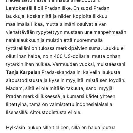
Lentokentällä oli Pradan liike. En suosi Pradan
laukkuja, koska niitä ja niiden kopioita liikkuu
maailmalla liikaa, mutta silmäni osuivat aivan
viehättävään rypytettyyn mustaan unelmanpehmeään
nahkalaukkuun ja muistin että nuoremmalla
tyttärelläni on tulossa merkkipäivien suma. Laukku ei
ollut ihan halpa, noin 400 US-dollaria, mutta onhan
tytärkin ihan huikea. Varmuuden vuoksi, muistaessani
Tanja Karpelan
Prada-skandaalin, kaivelin laukusta
aitoustodistusta ja kyselin myyjiltä, mistä sen löydän.
Madam, siitä ei ole mitään takuuta, sanoi myyjä
Pradan merkkiliikkeessä ja kumarsi kädet yhteen
liitettyinä, tämä on valmistettu indonesialaisella
lisenssillä. Aitoustodistusta ei ole.
Hylkäsin laukun sille tielleen, sillä en halua joutua