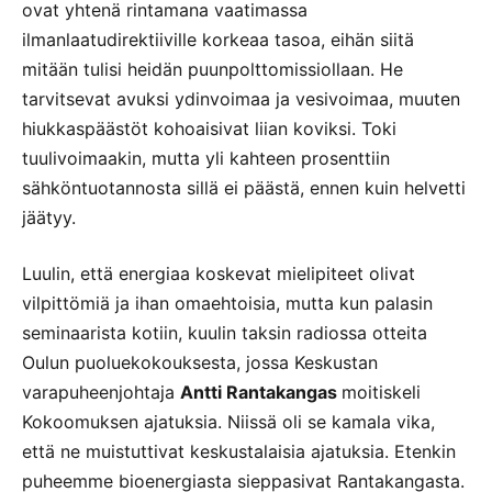
ovat yhtenä rintamana vaatimassa
ilmanlaatudirektiiville korkeaa tasoa, eihän siitä
mitään tulisi heidän puunpolttomissiollaan. He
tarvitsevat avuksi ydinvoimaa ja vesivoimaa, muuten
hiukkaspäästöt kohoaisivat liian koviksi. Toki
tuulivoimaakin, mutta yli kahteen prosenttiin
sähköntuotannosta sillä ei päästä, ennen kuin helvetti
jäätyy.
Luulin, että energiaa koskevat mielipiteet olivat
vilpittömiä ja ihan omaehtoisia, mutta kun palasin
seminaarista kotiin, kuulin taksin radiossa otteita
Oulun puoluekokouksesta, jossa Keskustan
varapuheenjohtaja
Antti Rantakangas
moitiskeli
Kokoomuksen ajatuksia. Niissä oli se kamala vika,
että ne muistuttivat keskustalaisia ajatuksia. Etenkin
puheemme bioenergiasta sieppasivat Rantakangasta.