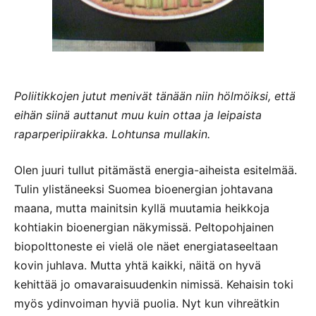
Poliitikkojen jutut menivät tänään niin hölmöiksi, että
eihän siinä auttanut muu kuin ottaa ja leipaista
raparperipiirakka. Lohtunsa mullakin.
Olen juuri tullut pitämästä energia-aiheista esitelmää.
Tulin ylistäneeksi Suomea bioenergian johtavana
maana, mutta mainitsin kyllä muutamia heikkoja
kohtiakin bioenergian näkymissä. Peltopohjainen
biopolttoneste ei vielä ole näet energiataseeltaan
kovin juhlava. Mutta yhtä kaikki, näitä on hyvä
kehittää jo omavaraisuudenkin nimissä. Kehaisin toki
myös ydinvoiman hyviä puolia. Nyt kun vihreätkin