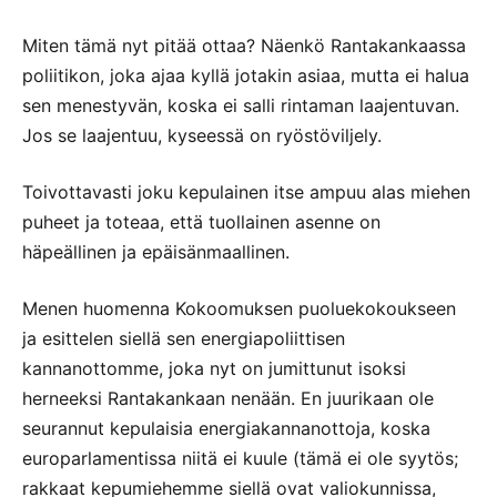
Miten tämä nyt pitää ottaa? Näenkö Rantakankaassa
poliitikon, joka ajaa kyllä jotakin asiaa, mutta ei halua
sen menestyvän, koska ei salli rintaman laajentuvan.
Jos se laajentuu, kyseessä on ryöstöviljely.
Toivottavasti joku kepulainen itse ampuu alas miehen
puheet ja toteaa, että tuollainen asenne on
häpeällinen ja epäisänmaallinen.
Menen huomenna Kokoomuksen puoluekokoukseen
ja esittelen siellä sen energiapoliittisen
kannanottomme, joka nyt on jumittunut isoksi
herneeksi Rantakankaan nenään. En juurikaan ole
seurannut kepulaisia energiakannanottoja, koska
europarlamentissa niitä ei kuule (tämä ei ole syytös;
rakkaat kepumiehemme siellä ovat valiokunnissa,