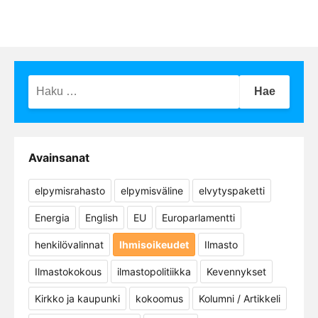
Haku:
Avainsanat
elpymisrahasto
elpymisväline
elvytyspaketti
Energia
English
EU
Europarlamentti
henkilövalinnat
Ihmisoikeudet
Ilmasto
Ilmastokokous
ilmastopolitiikka
Kevennykset
Kirkko ja kaupunki
kokoomus
Kolumni / Artikkeli