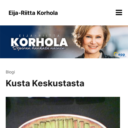
Siirry
sisältöön
Eija-Riitta Korhola
Blogi
Kusta Keskustasta