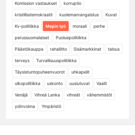
Komission vastaukset
korruptio
kristillisdemokraatit
kuolemanrangaistus
Kuvat
Kv-politiikka
Mepin työ
moraali
perhe
perussuomalaiset
Puoluepolitiikka
Päästökauppa
rahaliitto
Sisämarkkinat
talous
terveys
Turvallisuuspolitiikka
Täysistuntopuheenvuorot
uhkapelit
ulkopolitiikka
uskonto
uusiutuvat
Vaalit
Venäjä
Vihreä Lanka
vihreät
vähemmistöt
ydinvoima
Ympäristö