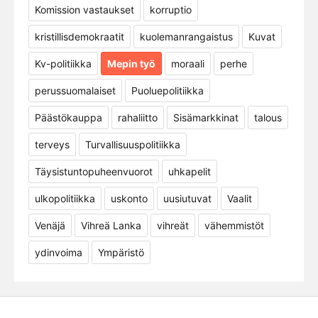
Komission vastaukset
korruptio
kristillisdemokraatit
kuolemanrangaistus
Kuvat
Kv-politiikka
Mepin työ
moraali
perhe
perussuomalaiset
Puoluepolitiikka
Päästökauppa
rahaliitto
Sisämarkkinat
talous
terveys
Turvallisuuspolitiikka
Täysistuntopuheenvuorot
uhkapelit
ulkopolitiikka
uskonto
uusiutuvat
Vaalit
Venäjä
Vihreä Lanka
vihreät
vähemmistöt
ydinvoima
Ympäristö