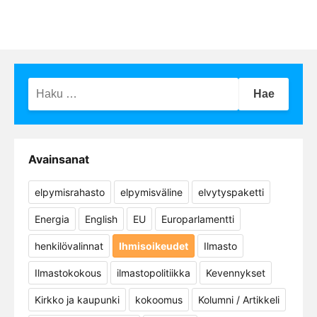
Haku:
Avainsanat
elpymisrahasto
elpymisväline
elvytyspaketti
Energia
English
EU
Europarlamentti
henkilövalinnat
Ihmisoikeudet
Ilmasto
Ilmastokokous
ilmastopolitiikka
Kevennykset
Kirkko ja kaupunki
kokoomus
Kolumni / Artikkeli