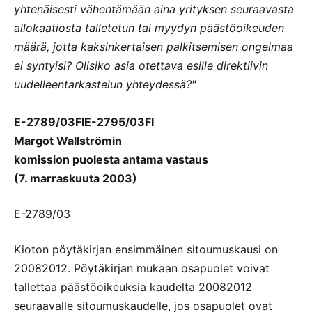
yhtenäisesti vähentämään aina yrityksen seuraavasta
allokaatiosta talletetun tai myydyn päästöoikeuden
määrä, jotta kaksinkertaisen palkitsemisen ongelmaa
ei syntyisi? Olisiko asia otettava esille direktiivin
uudelleentarkastelun yhteydessä?"
E-2789/03FIE-2795/03FI
Margot Wallströmin
komission puolesta antama vastaus
(7. marraskuuta 2003)
E-2789/03
Kioton pöytäkirjan ensimmäinen sitoumuskausi on
20082012. Pöytäkirjan mukaan osapuolet voivat
tallettaa päästöoikeuksia kaudelta 20082012
seuraavalle sitoumuskaudelle, jos osapuolet ovat