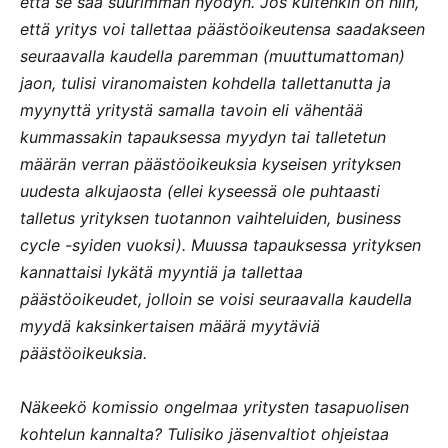
että se saa suurimman hyödyn. Jos kuitenkin on niin,
että yritys voi tallettaa päästöoikeutensa saadakseen
seuraavalla kaudella paremman (muuttumattoman)
jaon, tulisi viranomaisten kohdella tallettanutta ja
myynyttä yritystä samalla tavoin eli vähentää
kummassakin tapauksessa myydyn tai talletetun
määrän verran päästöoikeuksia kyseisen yrityksen
uudesta alkujaosta (ellei kyseessä ole puhtaasti
talletus yrityksen tuotannon vaihteluiden, business
cycle -syiden vuoksi). Muussa tapauksessa yrityksen
kannattaisi lykätä myyntiä ja tallettaa
päästöoikeudet, jolloin se voisi seuraavalla kaudella
myydä kaksinkertaisen määrä myytäviä
päästöoikeuksia.
Näkeekö komissio ongelmaa yritysten tasapuolisen
kohtelun kannalta? Tulisiko jäsenvaltiot ohjeistaa