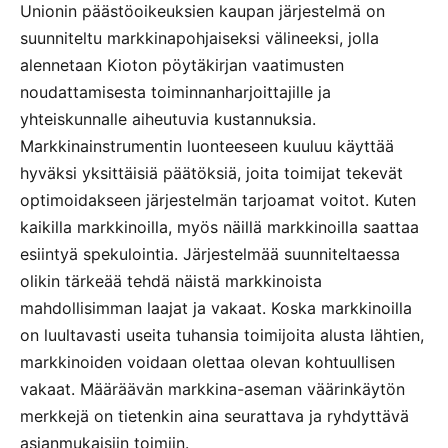
Unionin päästöoikeuksien kaupan järjestelmä on
suunniteltu markkinapohjaiseksi välineeksi, jolla
alennetaan Kioton pöytäkirjan vaatimusten
noudattamisesta toiminnanharjoittajille ja
yhteiskunnalle aiheutuvia kustannuksia.
Markkinainstrumentin luonteeseen kuuluu käyttää
hyväksi yksittäisiä päätöksiä, joita toimijat tekevät
optimoidakseen järjestelmän tarjoamat voitot. Kuten
kaikilla markkinoilla, myös näillä markkinoilla saattaa
esiintyä spekulointia. Järjestelmää suunniteltaessa
olikin tärkeää tehdä näistä markkinoista
mahdollisimman laajat ja vakaat. Koska markkinoilla
on luultavasti useita tuhansia toimijoita alusta lähtien,
markkinoiden voidaan olettaa olevan kohtuullisen
vakaat. Määräävän markkina-aseman väärinkäytön
merkkejä on tietenkin aina seurattava ja ryhdyttävä
asianmukaisiin toimiin.