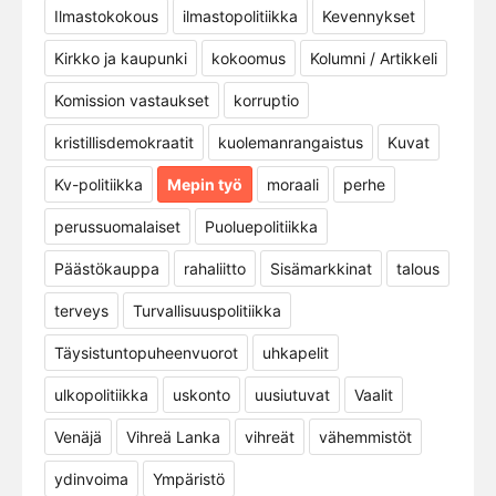
Ilmastokokous
ilmastopolitiikka
Kevennykset
Kirkko ja kaupunki
kokoomus
Kolumni / Artikkeli
Komission vastaukset
korruptio
kristillisdemokraatit
kuolemanrangaistus
Kuvat
Kv-politiikka
Mepin työ
moraali
perhe
perussuomalaiset
Puoluepolitiikka
Päästökauppa
rahaliitto
Sisämarkkinat
talous
terveys
Turvallisuuspolitiikka
Täysistuntopuheenvuorot
uhkapelit
ulkopolitiikka
uskonto
uusiutuvat
Vaalit
Venäjä
Vihreä Lanka
vihreät
vähemmistöt
ydinvoima
Ympäristö