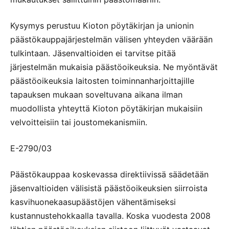
Kysymys perustuu Kioton pöytäkirjan ja unionin
päästökauppajärjestelmän välisen yhteyden väärään
tulkintaan. Jäsenvaltioiden ei tarvitse pitää
järjestelmän mukaisia päästöoikeuksia. Ne myöntävät
päästöoikeuksia laitosten toiminnanharjoittajille
tapauksen mukaan soveltuvana aikana ilman
muodollista yhteyttä Kioton pöytäkirjan mukaisiin
velvoitteisiin tai joustomekanismiin.
E-2790/03
Päästökauppaa koskevassa direktiivissä säädetään
jäsenvaltioiden välisistä päästöoikeuksien siirroista
kasvihuonekaasupäästöjen vähentämiseksi
kustannustehokkaalla tavalla. Koska vuodesta 2008