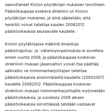
saavuttaneet Kioton pöytäkirjan mukaisen tavoitteen.
Päästökauppaa koskeva direktiivi on Kioton
pöytäkirjan mukainen, ja siinä säädetään, että
henkilöt voivat tallettaa kauden 20082012
päästöoikeuksia seuraavalle kaudelle.
Kioton pöytäkirjassa määrinä ilmaistuja
päästörajoitus- ja -vähennysvaatimuksia ei sovelleta
ennen vuotta 2008, ja päästökauppaa koskevan
direktiivin mukaan jäsenvaltiot voivat itse päättää,
sallivatko ne toiminnanharjoittajien tallettaa
päästöoikeuksia ensimmäiseltä kaudelta (20052007)
kaudelle 20082012. Päästökauppaa koskevan
direktiivin mukaan toiminnanharjoittajille myönnetään
päästöoikeuksia, ja vuodesta 2008 alkaen
päästöoikeuksia siirrettäessä tehdään vastaavat
mukautukset sallittuihin päästömääriin.