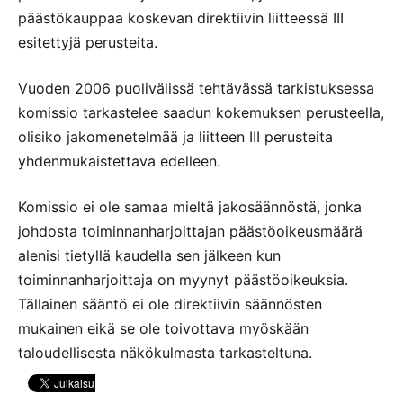
päästökauppaa koskevan direktiivin liitteessä III
esitettyjä perusteita.
Vuoden 2006 puolivälissä tehtävässä tarkistuksessa
komissio tarkastelee saadun kokemuksen perusteella,
olisiko jakomenetelmää ja liitteen III perusteita
yhdenmukaistettava edelleen.
Komissio ei ole samaa mieltä jakosäännöstä, jonka
johdosta toiminnanharjoittajan päästöoikeusmäärä
alenisi tietyllä kaudella sen jälkeen kun
toiminnanharjoittaja on myynyt päästöoikeuksia.
Tällainen sääntö ei ole direktiivin säännösten
mukainen eikä se ole toivottava myöskään
taloudellisesta näkökulmasta tarkasteltuna.