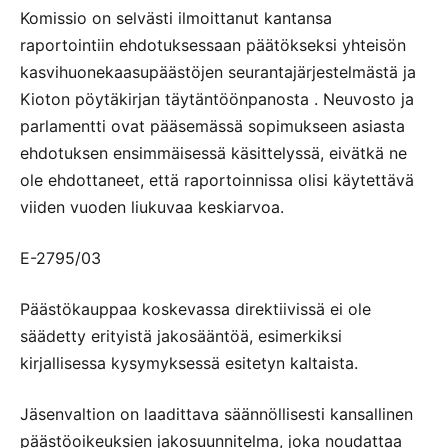
Komissio on selvästi ilmoittanut kantansa
raportointiin ehdotuksessaan päätökseksi yhteisön
kasvihuonekaasupäästöjen seurantajärjestelmästä ja
Kioton pöytäkirjan täytäntöönpanosta . Neuvosto ja
parlamentti ovat pääsemässä sopimukseen asiasta
ehdotuksen ensimmäisessä käsittelyssä, eivätkä ne
ole ehdottaneet, että raportoinnissa olisi käytettävä
viiden vuoden liukuvaa keskiarvoa.
E-2795/03
Päästökauppaa koskevassa direktiivissä ei ole
säädetty erityistä jakosääntöä, esimerkiksi
kirjallisessa kysymyksessä esitetyn kaltaista.
Jäsenvaltion on laadittava säännöllisesti kansallinen
päästöoikeuksien jakosuunnitelma, joka noudattaa