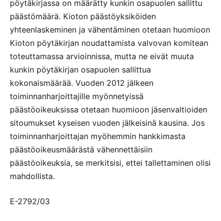
pöytäkirjassa on määrätty kunkin osapuolen sallittu
päästömäärä. Kioton päästöyksiköiden
yhteenlaskeminen ja vähentäminen otetaan huomioon
Kioton pöytäkirjan noudattamista valvovan komitean
toteuttamassa arvioinnissa, mutta ne eivät muuta
kunkin pöytäkirjan osapuolen sallittua
kokonaismäärää. Vuoden 2012 jälkeen
toiminnanharjoittajille myönnetyissä
päästöoikeuksissa otetaan huomioon jäsenvaltioiden
sitoumukset kyseisen vuoden jälkeisinä kausina. Jos
toiminnanharjoittajan myöhemmin hankkimasta
päästöoikeusmäärästä vähennettäisiin
päästöoikeuksia, se merkitsisi, ettei tallettaminen olisi
mahdollista.
E-2792/03