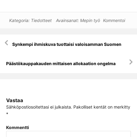
Kategoria:
Tiedotteet
Avainsanat:
Mepin työ
Kommentoi
Artikkelien
Synkempi ihmiskuva tuottaisi valoisamman Suomen
selaus
Päästökauppakauden mittaisen allokaation ongelma
Vastaa
Sähköpostiosoitettasi ei julkaista.
Pakolliset kentät on merkitty
*
Kommentti