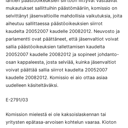
lähtien päästöoikeuksien siirtoon liittyvät vastaavat
mukautukset sallittuihin päästömääriin, komissio on
selvittänyt jäsenvaltioille mahdollisia vaikutuksia, joita
aiheutuu sallittaessa päästöoikeuksien siirrot
kaudelta 20052007 kaudelle 20082012. Neuvosto ja
parlamentti ovat päättäneet, että jäsenvaltiot voivat
sallia päästöoikeuksien tallettamisen kaudelta
20052007 kaudelle 20082012 ja sopineet johdanto-
osan kappaleesta, josta selviää, kuinka jäsenvaltiot
voivat päättää sallia siirrot kaudelta 20052007
kaudelle 20082012. Komissio ei aio ottaa asiaa
uudelleen käsiteltäväksi.
E-2791/03
Komission mielestä ei ole kaksoislaskennan tai
yritysten epätasa-arvoisen kohtelun vaaraa. Kioton