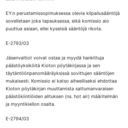
EY:n perustamissopimuksessa olevia kilpailusääntöjä
sovelletaan joka tapauksessa, eikä komissio aio
puuttua asiaan, ellei kyseisiä sääntöjä rikota.
E-2793/03
Jäsenvaltiot voivat ostaa ja myydä hankittuja
päästöyksiköitä Kioton pöytäkirjassa ja sen
täytäntöönpanomääräyksissä sovittujen sääntöjen
mukaisesti. Komissio ei katso aiheelliseksi ehdottaa
Kioton pöytäkirjan muuttamista sattumanvaraisen
päästökiintiöiden alituksen (ns. hot air) määritelmän
ja myyntikiellon osalta.
E-2794/03