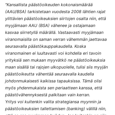
"Kansallista päästöoikeuden kokonaismäärää
(AAU/BSA) tarkistetaan vuodesta 2008 lähtien rajat
ylittävien päästöoikeuksien siirtojen osalta niin, että
myyjämaan AAU (BSA) vähenee ja ostajamaan
kasvaa siirretyllä määrällä. Vastaavasti myyjämaan
viranomaisilla on saman verran vähemmän jaettavaa
seuraavalla päästökauppakaudella. Koska
viranomainen ei luultavasti voi kohdella eri tavoin
yrityksiä sen mukaan myyvätkö ne päästöoikeuksia
maan sisällä tai rajojen ulkopuolelle, tulisi siis myyjän
päästöoikeutta vähentää seuraavalla kaudella
johdonmukaisesti kaikissa tapauksissa. Tämä olisi
myös yhdenmukaista sen periaatteen kanssa, että
päästövähennyksestä palkitaan vain kerran.
Yritys voi kuitenkin valita strategiansa myynnin ja
päästöoikeuksien tallettamisen (banking) välillä niin,