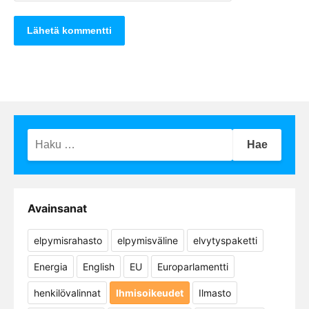
Haku:
Avainsanat
elpymisrahasto
elpymisväline
elvytyspaketti
Energia
English
EU
Europarlamentti
henkilövalinnat
Ihmisoikeudet
Ilmasto